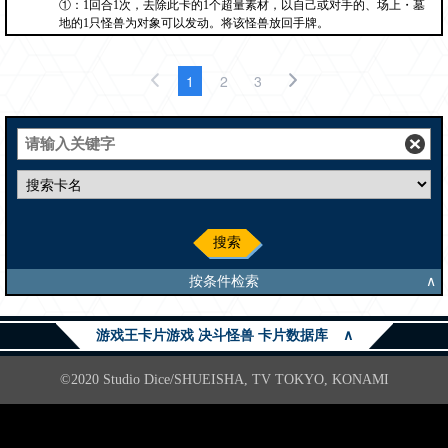
①：1回合1次，去除此卡的1个超量素材，以自己或对手的、场上・墓
地的1只怪兽为对象可以发动。将该怪兽放回手牌。
1
2
3
搜索
按条件检索
∧
游戏王卡片游戏 决斗怪兽 卡片数据库
∧
©2020 Studio Dice/SHUEISHA, TV TOKYO, KONAMI