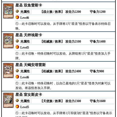
星圣 双鱼雷斯卡
光属性
【战士族 / 效果】
攻击力2200
守备力1200
Level6
①：此卡召唤时可以发动。从手牌将1只“星圣”怪兽以守备表示特殊召
唤。
星圣 天秤埃斯卡
光属性
【机械族 / 效果】
攻击力2100
守备力1400
Level5
①：此卡召唤・特殊召唤时可以发动。从牌组将1只“星圣”怪兽加入手
牌。
星圣 天蝎安塔雷斯
光属性
【机械族 / 效果】
攻击力2400
守备力900
Level6
①：此卡召唤・特殊召唤时，以自己墓地的1只“星圣”怪兽为对象可以
发动。将该怪兽加入手牌。
星圣 室女斯皮卡
光属性
【天使族 / 效果】
攻击力2300
守备力1600
Level5
①：此卡召唤时可以发动。从手牌将1只等级5的“星圣”怪兽以守备表示