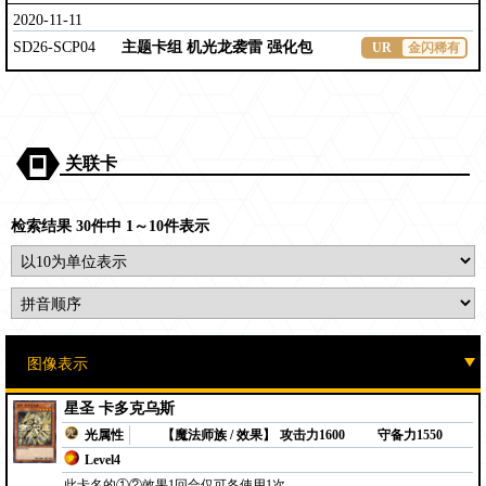
2020-11-11
SD26-SCP04
主题卡组 机光龙袭雷 强化包
UR
金闪稀有
关联卡
检索结果 30件中 1～10件表示
星圣 卡多克乌斯
光属性
【魔法师族 / 效果】
攻击力1600
守备力1550
Level4
此卡名的①②效果1回合仅可各使用1次。