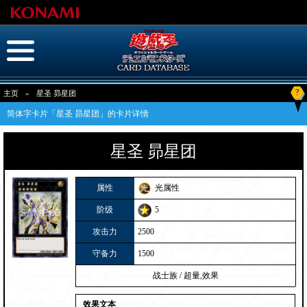
?
主页
»
星圣 昴星团
简体字卡片「星圣 昴星团」的卡片详情
星圣 昴星团
属性
光属性
阶级
5
攻击力
2500
守备力
1500
战士族
/
超量,效果
效果文本