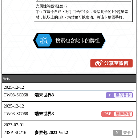
光属性等级5怪兽×2
①：在每个自己・对手回合中1次，去除此卡的1个超量素
材，以场上的1张卡为对象可以发动。将该卡放回手牌。
搜索包含此卡的牌组
Sets
2025-12-12
TW03-SC068
端末世界3
P
爆闪普卡
2025-12-12
TW03-SC068
端末世界3
PSE
镜碎稀有
2023-07-01
23SP-SC216
参赛包 2023 Vol.2
N
普卡