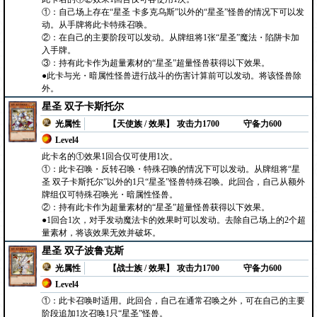
①：自己场上存在“星圣 卡多克乌斯”以外的“星圣”怪兽的情况下可以发
动。从手牌将此卡特殊召唤。
②：在自己的主要阶段可以发动。从牌组将1张“星圣”魔法・陷阱卡加
入手牌。
③：持有此卡作为超量素材的“星圣”超量怪兽获得以下效果。
●此卡与光・暗属性怪兽进行战斗的伤害计算前可以发动。将该怪兽除
外。
星圣 双子卡斯托尔
光属性
【天使族 / 效果】
攻击力1700
守备力600
Level4
此卡名的①效果1回合仅可使用1次。
①：此卡召唤・反转召唤・特殊召唤的情况下可以发动。从牌组将“星
圣 双子卡斯托尔”以外的1只“星圣”怪兽特殊召唤。此回合，自己从额外
牌组仅可特殊召唤光・暗属性怪兽。
②：持有此卡作为超量素材的“星圣”超量怪兽获得以下效果。
●1回合1次，对手发动魔法卡的效果时可以发动。去除自己场上的2个超
量素材，将该效果无效并破坏。
星圣 双子波鲁克斯
光属性
【战士族 / 效果】
攻击力1700
守备力600
Level4
①：此卡召唤时适用。此回合，自己在通常召唤之外，可在自己的主要
阶段追加1次召唤1只“星圣”怪兽。