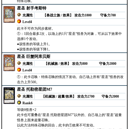
特殊召唤。
星圣 射手考斯特
光属性
【兽战士族 / 效果】
攻击力1800
守备力700
Level4
此卡不可作为同步素材。
①：1回合最多2次，以场上的1只“星圣”怪兽为对象，可从以下效果中
选择1个发动。
●该怪兽的等级上升1。
●该怪兽的等级下降1。
星圣 巨蟹阿库贝斯
光属性
【机械族 / 效果】
攻击力800
守备力2000
Level4
①：此卡召唤・特殊召唤的情况下发动。自己场上所有“星圣”怪兽的攻
击力上升500。
星圣 托勒密星团M7
光属性
【机械族 / 超量/效果】
攻击力2700
守备力2000
Rank6
等级6怪兽×2
此卡也可重叠在“星圣 托勒密星团M7”以外的、自己场上的“星圣”超量
怪兽上面来超量召唤。
以此方法特殊召唤的回合，此卡的①效果不可发动。