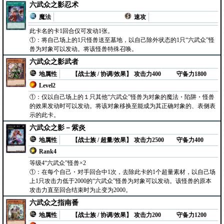
六武众之影忍术
魔法
速攻
此卡名的卡1回合仅可发动1张。
①：将自己场上的1只怪兽送至墓地，以自己除外状态的1只“六武众”怪
兽为对象可以发动。将该怪兽特殊召唤。
六武众之影武者
地属性
【战士族 / 协调/效果】
攻击力400
守备力1800
Level2
①：仅以自己场上的１只其他“六武众”怪兽为对象的魔法・陷阱・怪兽
的效果发动时可以发动。将该对象移换至能成为其正确对象的、表侧表
示的此卡。
六武众之影－紫炎
地属性
【战士族 / 超量/效果】
攻击力2500
守备力400
Rank4
等级4“六武众”怪兽×2
①：在每个自己・对手回合中1次，去除此卡的1个超量素材，以自己场
上1只攻击力低于2000的“六武众”怪兽为对象可以发动。该怪兽的原本
攻击力直至回合结束时为止变为2000。
六武众之指南番
地属性
【战士族 / 协调/效果】
攻击力200
守备力1200