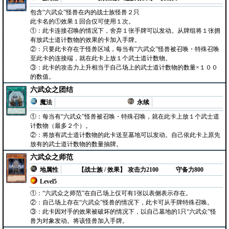
包含“六武众”怪兽在内的战士族怪兽２只
此卡名的①效果１回合仅可使用１次。
①：此卡连接召唤的情况下，舍弃１张手牌可以发动。从牌组将１张拥
有放武士道计数物的效果的卡加入手牌。
②：只要此卡存在于怪兽区域，每当有“六武众”怪兽被召唤・特殊召唤
至此卡的连接端，就在此卡上放１个武士道计数物。
③：此卡的攻击力上升相当于自己场上的武士道计数物的数量×１００
的数值。
六武众之团结
魔法
永续
①：每当有“六武众”怪兽被召唤・特殊召唤，就在此卡上放１个武士道
计数物（最多２个）。
②：将放有武士道计数物的此卡送至墓地可以发动。自己依此卡上原先
放有的武士道计数物的数量抽牌。
六武众之师范
地属性
【战士族 / 效果】
攻击力2100
守备力800
Level5
①：“六武众之师范”在自己场上仅可有1张以表侧表示存在。
②：自己场上存在“六武众”怪兽的情况下，此卡可从手牌特殊召唤。
③：此卡因对手的效果被破坏的情况下，以自己墓地的1只“六武众”怪
兽为对象发动。将该怪兽加入手牌。