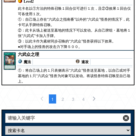
Level2
此卡名以①方法的特殊召唤１回合仅可进行１次，且②③效果１回合仅
可各使用１次。
①：自己场上存在“六武众之指南番”以外的“六武众”怪兽的情况下，此
卡可从手牌特殊召唤。
②：此卡从场上被送至墓地的情况下可以发动。从自己牌组・墓地将１
张“六武式”卡加入手牌。
③：以此卡作为素材同步召唤的“六武众”怪兽获得以下效果。
●对手场上的怪兽的攻击力下降５００。
六武众之理
魔法
速攻
①：将自己场上的１只表侧表示“六武众”怪兽送至墓地，以自己或对手
墓地的１只“六武众”怪兽为对象可以发动。将该怪兽特殊召唤至自己场
上。
1
2
3
4