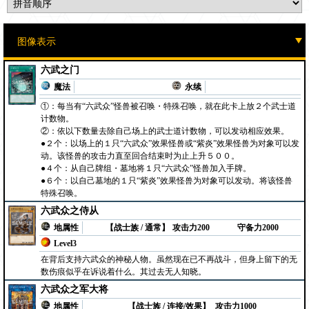
六武之门
魔法
永续
①：每当有“六武众”怪兽被召唤・特殊召唤，就在此卡上放２个武士道
计数物。
②：依以下数量去除自己场上的武士道计数物，可以发动相应效果。
●２个：以场上的１只“六武众”效果怪兽或“紫炎”效果怪兽为对象可以发
动。该怪兽的攻击力直至回合结束时为止上升５００。
●４个：从自己牌组・墓地将１只“六武众”怪兽加入手牌。
●６个：以自己墓地的１只“紫炎”效果怪兽为对象可以发动。将该怪兽
特殊召唤。
六武众之侍从
地属性
【战士族 / 通常】
攻击力200
守备力2000
Level3
在背后支持六武众的神秘人物。虽然现在已不再战斗，但身上留下的无
数伤痕似乎在诉说着什么。其过去无人知晓。
六武众之军大将
地属性
【战士族 / 连接/效果】
攻击力1000