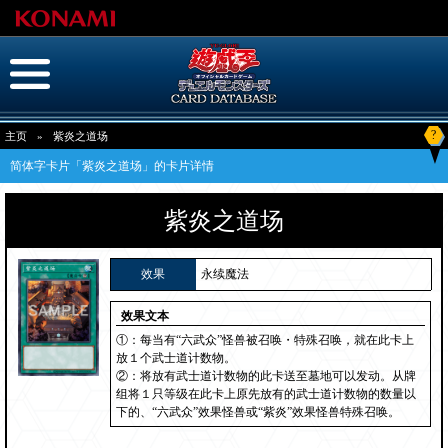
?
主页
»
紫炎之道场
简体字卡片「紫炎之道场」的卡片详情
紫炎之道场
效果
永续魔法
效果文本
①：每当有“六武众”怪兽被召唤・特殊召唤，就在此卡上
放１个武士道计数物。
②：将放有武士道计数物的此卡送至墓地可以发动。从牌
组将１只等级在此卡上原先放有的武士道计数物的数量以
下的、“六武众”效果怪兽或“紫炎”效果怪兽特殊召唤。