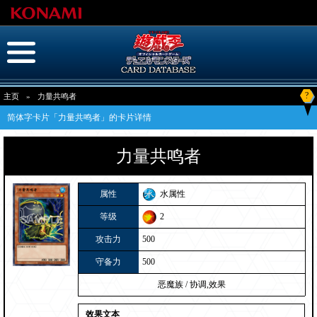
?
主页
»
力量共鸣者
简体字卡片「力量共鸣者」的卡片详情
力量共鸣者
属性
水属性
等级
2
攻击力
500
守备力
500
恶魔族
/
协调,效果
效果文本