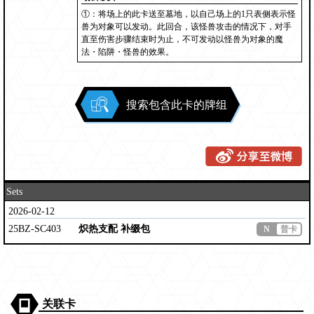
①：将场上的此卡送至墓地，以自己场上的1只表侧表示怪
兽为对象可以发动。此回合，该怪兽攻击的情况下，对手
直至伤害步骤结束时为止，不可发动以怪兽为对象的魔
法・陷阱・怪兽的效果。
搜索包含此卡的牌组
Sets
2026-02-12
25BZ-SC403
炽热支配 补缀包
N
普卡
关联卡