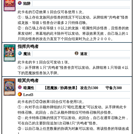
陷阱
此卡名的①②效果１回合仅可各使用１次。
①：场上存在龙族同步怪兽的情况下可以发动。从牌组将“共鸣者”怪兽
或龙族・等级１怪兽合计最多２只特殊召唤。
②：自己场上存在等级１０以上的龙族・暗属性同步怪兽，且怪兽的效
果发动时，将墓地的此卡除外可以发动。将该效果无效，自己场上的１
只同步怪兽的攻击力直至下个回合结束时为止上升２０００。
指挥共鸣者
魔法
速攻
此卡名的卡１回合仅可发动１张。
①：从手牌将１只“共鸣者”怪兽舍弃可以发动。从牌组将１只等级４以
下的恶魔族怪兽加入手牌。
暗冥共鸣者
暗属性
【恶魔族 / 协调/效果】
攻击力1300
守备力300
Level3
此卡名的①②③效果1回合仅可各使用1次。
①：向对手出示额外牌组的1只“暗红恶魔龙”可以发动。从手牌将此卡
特殊召唤。此回合，自己从额外牌组仅可特殊召唤同步怪兽。
②：此卡特殊召唤的情况下可以发动。此回合，自己在通常召唤之外，
可在自己的主要阶段追加1次召唤1只“共鸣者”怪兽。
③：以自己场上任意数量的协调为对象可以发动。将该怪兽的等级改成