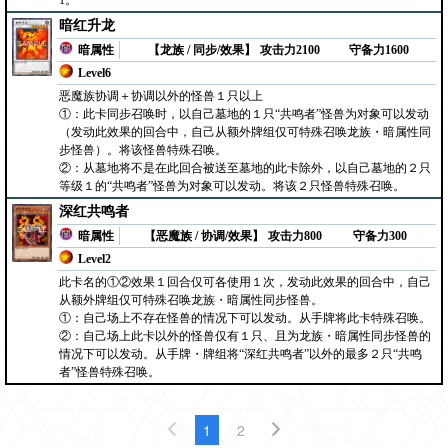
1。
暗红升龙
暗属性
【龙族 / 同步/效果】
攻击力2100
守备力1600
Level6
恶魔族协调＋协调以外的怪兽１只以上
①：此卡同步召唤时，以自己墓地的１只“共鸣者”怪兽为对象可以发动
（发动此效果的回合中，自己从额外牌组仅可特殊召唤龙族・暗属性同
步怪兽）。将该怪兽特殊召唤。
②：从墓地将不是在此回合被送至墓地的此卡除外，以自己墓地的２只
等级１的“共鸣者”怪兽为对象可以发动。将该２只怪兽特殊召唤。
深红共鸣者
暗属性
【恶魔族 / 协调/效果】
攻击力800
守备力300
Level2
此卡名的①②效果１回合仅可各使用１次，发动此效果的回合中，自己
从额外牌组仅可特殊召唤龙族・暗属性同步怪兽。
①：自己场上不存在怪兽的情况下可以发动。从手牌将此卡特殊召唤。
②：自己场上此卡以外的怪兽仅有１只、且为龙族・暗属性同步怪兽的
情况下可以发动。从手牌・牌组将“深红共鸣者”以外的最多２只“共鸣
者”怪兽特殊召唤。
1
2