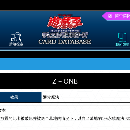
简中禁
牌组检索
我的牌组
Z－ONE
效果
通常魔法
文本
被放置的此卡被破坏并被送至墓地的情况下，以自己墓地的1张永续魔法卡
。