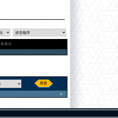
文本表示
搜索
∧