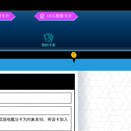
限卡片
OCG禁限卡片
我的卡表
?
或场地魔法卡为对象发动。将该卡加入