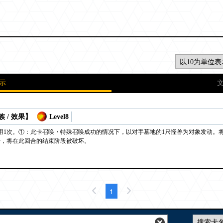
示
 / 效果】
Level8
用1次。①：此卡召唤・特殊召唤成功的情况下，以对手墓地的1只怪兽为对象发动。
击，将在此回合的结束阶段被破坏。
1