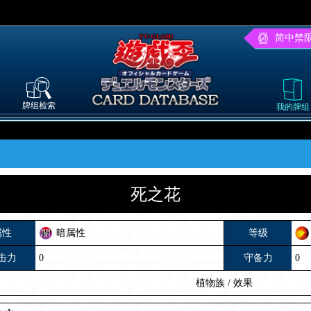
简中禁
牌组检索
我的牌组
死之花
属性
暗属性
等级
击力
0
守备力
0
植物族
/
效果