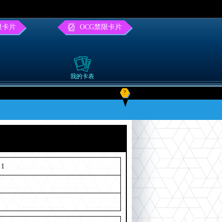
限卡片
OCG禁限卡片
我的卡表
?
1