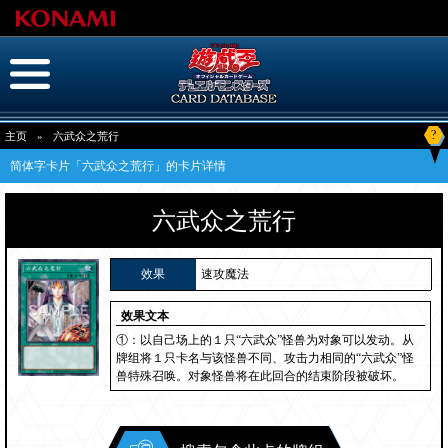
?
主页
»
六武众之荒行
简体字卡片「六武众之荒行」的卡片详情
六武众之荒行
效果
速攻魔法
效果文本
①：以自己场上的１只“六武众”怪兽为对象可以发动。从
牌组将１只卡名与该怪兽不同、攻击力相同的“六武众”怪
兽特殊召唤。对象怪兽将在此回合的结束阶段被破坏。