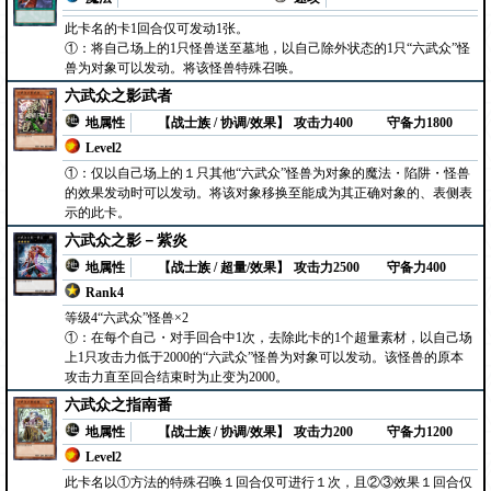
此卡名的卡1回合仅可发动1张。
①：将自己场上的1只怪兽送至墓地，以自己除外状态的1只“六武众”怪
兽为对象可以发动。将该怪兽特殊召唤。
六武众之影武者
地属性
【战士族 / 协调/效果】
攻击力400
守备力1800
Level2
①：仅以自己场上的１只其他“六武众”怪兽为对象的魔法・陷阱・怪兽
的效果发动时可以发动。将该对象移换至能成为其正确对象的、表侧表
示的此卡。
六武众之影－紫炎
地属性
【战士族 / 超量/效果】
攻击力2500
守备力400
Rank4
等级4“六武众”怪兽×2
①：在每个自己・对手回合中1次，去除此卡的1个超量素材，以自己场
上1只攻击力低于2000的“六武众”怪兽为对象可以发动。该怪兽的原本
攻击力直至回合结束时为止变为2000。
六武众之指南番
地属性
【战士族 / 协调/效果】
攻击力200
守备力1200
Level2
此卡名以①方法的特殊召唤１回合仅可进行１次，且②③效果１回合仅