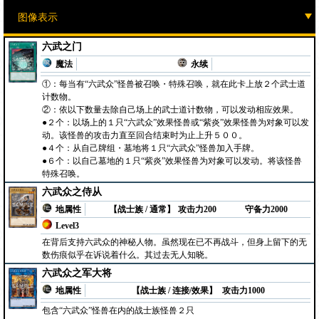
六武之门
魔法
永续
①：每当有“六武众”怪兽被召唤・特殊召唤，就在此卡上放２个武士道
计数物。
②：依以下数量去除自己场上的武士道计数物，可以发动相应效果。
●２个：以场上的１只“六武众”效果怪兽或“紫炎”效果怪兽为对象可以发
动。该怪兽的攻击力直至回合结束时为止上升５００。
●４个：从自己牌组・墓地将１只“六武众”怪兽加入手牌。
●６个：以自己墓地的１只“紫炎”效果怪兽为对象可以发动。将该怪兽
特殊召唤。
六武众之侍从
地属性
【战士族 / 通常】
攻击力200
守备力2000
Level3
在背后支持六武众的神秘人物。虽然现在已不再战斗，但身上留下的无
数伤痕似乎在诉说着什么。其过去无人知晓。
六武众之军大将
地属性
【战士族 / 连接/效果】
攻击力1000
包含“六武众”怪兽在内的战士族怪兽２只