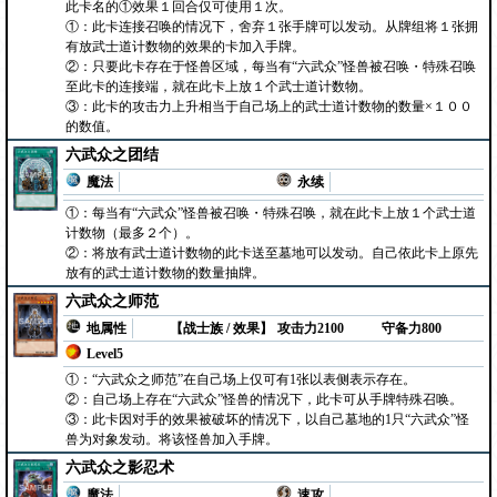
此卡名的①效果１回合仅可使用１次。
①：此卡连接召唤的情况下，舍弃１张手牌可以发动。从牌组将１张拥
有放武士道计数物的效果的卡加入手牌。
②：只要此卡存在于怪兽区域，每当有“六武众”怪兽被召唤・特殊召唤
至此卡的连接端，就在此卡上放１个武士道计数物。
③：此卡的攻击力上升相当于自己场上的武士道计数物的数量×１００
的数值。
六武众之团结
魔法
永续
①：每当有“六武众”怪兽被召唤・特殊召唤，就在此卡上放１个武士道
计数物（最多２个）。
②：将放有武士道计数物的此卡送至墓地可以发动。自己依此卡上原先
放有的武士道计数物的数量抽牌。
六武众之师范
地属性
【战士族 / 效果】
攻击力2100
守备力800
Level5
①：“六武众之师范”在自己场上仅可有1张以表侧表示存在。
②：自己场上存在“六武众”怪兽的情况下，此卡可从手牌特殊召唤。
③：此卡因对手的效果被破坏的情况下，以自己墓地的1只“六武众”怪
兽为对象发动。将该怪兽加入手牌。
六武众之影忍术
魔法
速攻