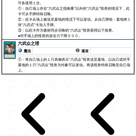
可各使用１次。
①：自己场上存在“六武众之指南番”以外的“六武众”怪兽的情况下，此
卡可从手牌特殊召唤。
②：此卡从场上被送至墓地的情况下可以发动。从自己牌组・墓地将１
张“六武式”卡加入手牌。
③：以此卡作为素材同步召唤的“六武众”怪兽获得以下效果。
●对手场上的怪兽的攻击力下降５００。
六武众之理
魔法
速攻
①：将自己场上的１只表侧表示“六武众”怪兽送至墓地，以自己或对手
墓地的１只“六武众”怪兽为对象可以发动。将该怪兽特殊召唤至自己场
上。