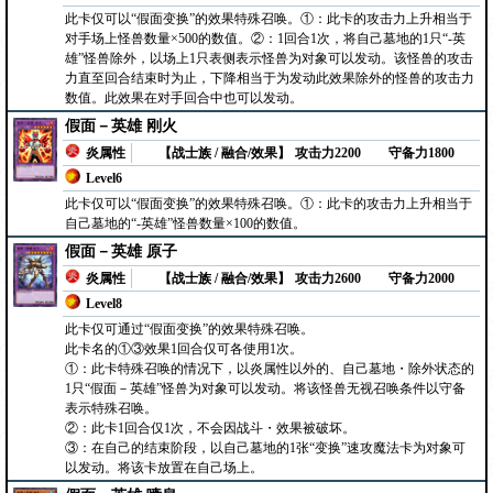
此卡仅可以“假面变换”的效果特殊召唤。①：此卡的攻击力上升相当于
对手场上怪兽数量×500的数值。②：1回合1次，将自己墓地的1只“-英
雄”怪兽除外，以场上1只表侧表示怪兽为对象可以发动。该怪兽的攻击
力直至回合结束时为止，下降相当于为发动此效果除外的怪兽的攻击力
数值。此效果在对手回合中也可以发动。
假面－英雄 刚火
炎属性
【战士族 / 融合/效果】
攻击力2200
守备力1800
Level6
此卡仅可以“假面变换”的效果特殊召唤。①：此卡的攻击力上升相当于
自己墓地的“-英雄”怪兽数量×100的数值。
假面－英雄 原子
炎属性
【战士族 / 融合/效果】
攻击力2600
守备力2000
Level8
此卡仅可通过“假面变换”的效果特殊召唤。
此卡名的①③效果1回合仅可各使用1次。
①：此卡特殊召唤的情况下，以炎属性以外的、自己墓地・除外状态的
1只“假面－英雄”怪兽为对象可以发动。将该怪兽无视召唤条件以守备
表示特殊召唤。
②：此卡1回合仅1次，不会因战斗・效果被破坏。
③：在自己的结束阶段，以自己墓地的1张“变换”速攻魔法卡为对象可
以发动。将该卡放置在自己场上。