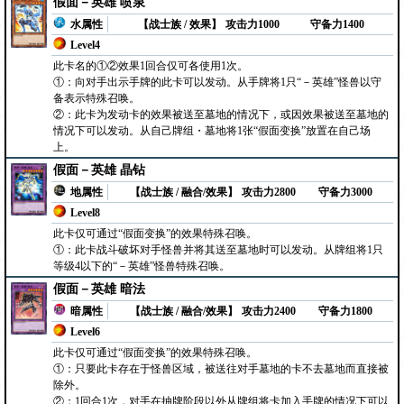
假面－英雄 喷泉
水属性
【战士族 / 效果】
攻击力1000
守备力1400
Level4
此卡名的①②效果1回合仅可各使用1次。
①：向对手出示手牌的此卡可以发动。从手牌将1只“－英雄”怪兽以守
备表示特殊召唤。
②：此卡为发动卡的效果被送至墓地的情况下，或因效果被送至墓地的
情况下可以发动。从自己牌组・墓地将1张“假面变换”放置在自己场
上。
假面－英雄 晶钻
地属性
【战士族 / 融合/效果】
攻击力2800
守备力3000
Level8
此卡仅可通过“假面变换”的效果特殊召唤。
①：此卡战斗破坏对手怪兽并将其送至墓地时可以发动。从牌组将1只
等级4以下的“－英雄”怪兽特殊召唤。
假面－英雄 暗法
暗属性
【战士族 / 融合/效果】
攻击力2400
守备力1800
Level6
此卡仅可通过“假面变换”的效果特殊召唤。
①：只要此卡存在于怪兽区域，被送往对手墓地的卡不去墓地而直接被
除外。
②：1回合1次，对手在抽牌阶段以外从牌组将卡加入手牌的情况下可以