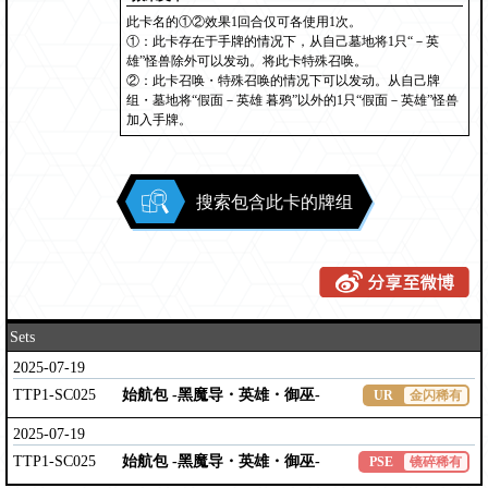
此卡名的①②效果1回合仅可各使用1次。
①：此卡存在于手牌的情况下，从自己墓地将1只“－英
雄”怪兽除外可以发动。将此卡特殊召唤。
②：此卡召唤・特殊召唤的情况下可以发动。从自己牌
组・墓地将“假面－英雄 暮鸦”以外的1只“假面－英雄”怪兽
加入手牌。
搜索包含此卡的牌组
Sets
2025-07-19
TTP1-SC025
始航包 -黑魔导・英雄・御巫-
UR
金闪稀有
2025-07-19
TTP1-SC025
始航包 -黑魔导・英雄・御巫-
PSE
镜碎稀有