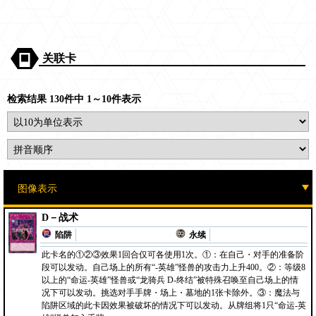
关联卡
检索结果 130件中 1～10件表示
D－战术
陷阱
永续
此卡名的①②③效果1回合仅可各使用1次。①：在自己・对手的准备阶
段可以发动。自己场上的所有“-英雄”怪兽的攻击力上升400。②：等级8
以上的“命运-英雄”怪兽或“龙骑兵 D-终结”被特殊召唤至自己场上的情
况下可以发动。挑选对手手牌・场上・墓地的1张卡除外。③：魔法与
陷阱区域的此卡因效果被破坏的情况下可以发动。从牌组将1只“命运-英