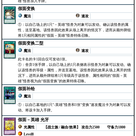
雄”怪兽加入手牌。
假面变换
魔法
速攻
①：以自己场上的1只“－英雄”怪兽为对象可以发动。确认该怪兽的属
性，送至墓地。该怪兽因此效果从场上离开的情况下，进而从额外牌组
将1只相同属性的“假面－英雄”怪兽特殊召唤。
假面变换二型
魔法
速攻
此卡名的卡1回合仅可发动1张。
①：舍弃1张手牌，以自己场上的1只表侧表示怪兽为对象可以发动。确
认该怪兽的等级・属性，并送至墓地。该怪兽因此效果从场上离开的情
况下，进而从额外牌组将1只等级高于该怪兽、属性相同的“假面－英
雄”怪兽视为由“假面变换”的效果特殊召唤。
假面补给
魔法
①：以自己墓地的1只“-英雄”怪兽和1张“变换”速攻魔法卡为对象可以发
动。将该卡加入手牌。
假面－英雄 光牙
光属性
【战士族 / 融合/效果】
攻击力2500
守备力1800
Level8