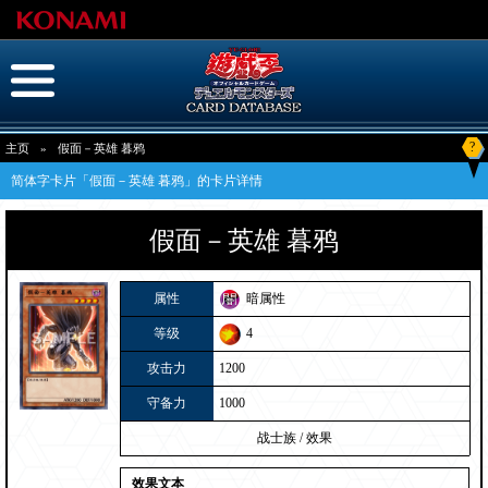
?
主页
»
假面－英雄 暮鸦
简体字卡片「假面－英雄 暮鸦」的卡片详情
假面－英雄 暮鸦
属性
暗属性
等级
4
攻击力
1200
守备力
1000
战士族
/
效果
效果文本