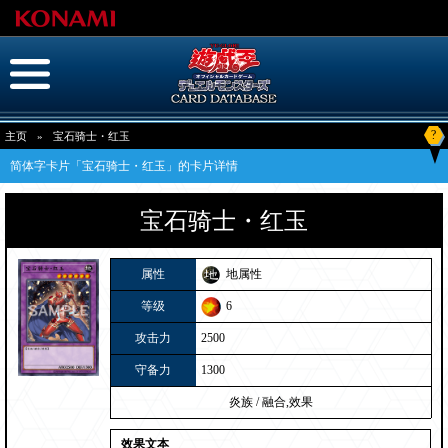
?
主页
»
宝石骑士・红玉
简体字卡片「宝石骑士・红玉」的卡片详情
宝石骑士・红玉
属性
地属性
等级
6
攻击力
2500
守备力
1300
炎族
/
融合,效果
效果文本