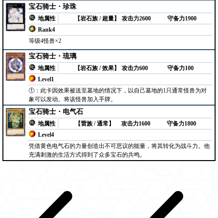
宝石骑士・珍珠
地属性
【岩石族 / 超量】
攻击力2600
守备力1900
Rank4
等级4怪兽×2
宝石骑士・琉璃
地属性
【岩石族 / 效果】
攻击力600
守备力100
Level1
①：此卡因效果被送至墓地的情况下，以自己墓地的1只通常怪兽为对
象可以发动。将该怪兽加入手牌。
宝石骑士・电气石
地属性
【雷族 / 通常】
攻击力1600
守备力1800
Level4
凭借黄色电气石的力量创造出不可思议的能量，将其转化为战斗力。他
充满刺激的生活方式得到了众多宝石的共鸣。