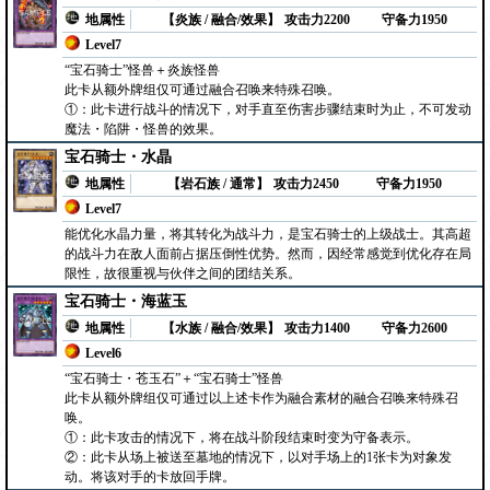
地属性
【炎族 / 融合/效果】
攻击力2200
守备力1950
Level7
“宝石骑士”怪兽＋炎族怪兽
此卡从额外牌组仅可通过融合召唤来特殊召唤。
①：此卡进行战斗的情况下，对手直至伤害步骤结束时为止，不可发动
魔法・陷阱・怪兽的效果。
宝石骑士・水晶
地属性
【岩石族 / 通常】
攻击力2450
守备力1950
Level7
能优化水晶力量，将其转化为战斗力，是宝石骑士的上级战士。其高超
的战斗力在敌人面前占据压倒性优势。然而，因经常感觉到优化存在局
限性，故很重视与伙伴之间的团结关系。
宝石骑士・海蓝玉
地属性
【水族 / 融合/效果】
攻击力1400
守备力2600
Level6
“宝石骑士・苍玉石”＋“宝石骑士”怪兽
此卡从额外牌组仅可通过以上述卡作为融合素材的融合召唤来特殊召
唤。
①：此卡攻击的情况下，将在战斗阶段结束时变为守备表示。
②：此卡从场上被送至墓地的情况下，以对手场上的1张卡为对象发
动。将该对手的卡放回手牌。