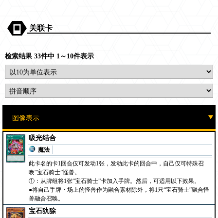
关联卡
检索结果 33件中 1～10件表示
吸光结合
魔法
此卡名的卡1回合仅可发动1张，发动此卡的回合中，自己仅可特殊召
唤“宝石骑士”怪兽。
①：从牌组将1张“宝石骑士”卡加入手牌。然后，可适用以下效果。
●将自己手牌・场上的怪兽作为融合素材除外，将1只“宝石骑士”融合怪
兽融合召唤。
宝石犰狳