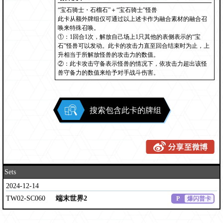
“宝石骑士・石榴石”＋“宝石骑士”怪兽
此卡从额外牌组仅可通过以上述卡作为融合素材的融合召
唤来特殊召唤。
①：1回合1次，解放自己场上1只其他的表侧表示的“宝
石”怪兽可以发动。此卡的攻击力直至回合结束时为止，上
升相当于所解放怪兽的攻击力的数值。
②：此卡攻击守备表示怪兽的情况下，依攻击力超出该怪
兽守备力的数值来给予对手战斗伤害。
搜索包含此卡的牌组
Sets
2024-12-14
TW02-SC060
端末世界2
P
爆闪普卡