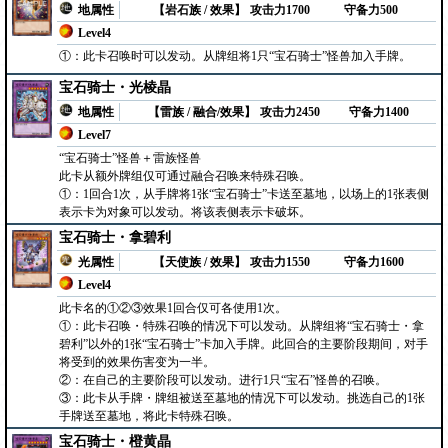
地属性
【岩石族 / 效果】
攻击力1700
守备力500
Level4
①：此卡召唤时可以发动。从牌组将1只“宝石骑士”怪兽加入手牌。
宝石骑士・光棱晶
地属性
【雷族 / 融合/效果】
攻击力2450
守备力1400
Level7
“宝石骑士”怪兽＋雷族怪兽
此卡从额外牌组仅可通过融合召唤来特殊召唤。
①：1回合1次，从手牌将1张“宝石骑士”卡送至墓地，以场上的1张表侧
表示卡为对象可以发动。将该表侧表示卡破坏。
宝石骑士・拿碧利
光属性
【天使族 / 效果】
攻击力1550
守备力1600
Level4
此卡名的①②③效果1回合仅可各使用1次。
①：此卡召唤・特殊召唤的情况下可以发动。从牌组将“宝石骑士・拿
碧利”以外的1张“宝石骑士”卡加入手牌。此回合的主要阶段期间，对手
将受到的效果伤害变为一半。
②：在自己的主要阶段可以发动。进行1只“宝石”怪兽的召唤。
③：此卡从手牌・牌组被送至墓地的情况下可以发动。挑选自己的1张
手牌送至墓地，将此卡特殊召唤。
宝石骑士・橙黄晶