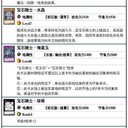
魔法・陷阱・怪兽的效果。
宝石骑士・水晶
地属性
【岩石族 / 通常】
攻击力2450
守备力1950
Level7
能优化水晶力量，将其转化为战斗力，是宝石骑士的上级战士。其高超
的战斗力在敌人面前占据压倒性优势。然而，因经常感觉到优化存在局
限性，故很重视与伙伴之间的团结关系。
宝石骑士・海蓝玉
地属性
【水族 / 融合/效果】
攻击力1400
守备力2600
Level6
“宝石骑士・苍玉石”＋“宝石骑士”怪兽
此卡从额外牌组仅可通过以上述卡作为融合素材的融合召唤来特殊召
唤。
①：此卡攻击的情况下，将在战斗阶段结束时变为守备表示。
②：此卡从场上被送至墓地的情况下，以对手场上的1张卡为对象发
动。将该对手的卡放回手牌。
宝石骑士・珍珠
地属性
【岩石族 / 超量】
攻击力2600
守备力1900
Rank4
等级4怪兽×2