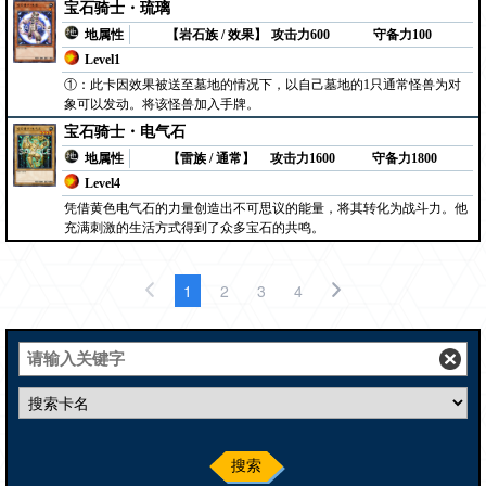
宝石骑士・琉璃
地属性
【岩石族 / 效果】
攻击力600
守备力100
Level1
①：此卡因效果被送至墓地的情况下，以自己墓地的1只通常怪兽为对
象可以发动。将该怪兽加入手牌。
宝石骑士・电气石
地属性
【雷族 / 通常】
攻击力1600
守备力1800
Level4
凭借黄色电气石的力量创造出不可思议的能量，将其转化为战斗力。他
充满刺激的生活方式得到了众多宝石的共鸣。
1
2
3
4
搜索