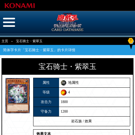
?
主页
»
宝石骑士・紫翠玉
简体字卡片「宝石骑士・紫翠玉」的卡片详情
宝石骑士・紫翠玉
属性
地属性
等级
4
攻击力
1800
守备力
1200
岩石族
/
效果
效果文本