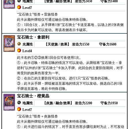
地属性
【雷族 / 融合/效果】
攻击力2450
守备力1400
Level7
“宝石骑士”怪兽＋雷族怪兽
此卡从额外牌组仅可通过融合召唤来特殊召唤。
①：1回合1次，从手牌将1张“宝石骑士”卡送至墓地，以场上的1张表侧
表示卡为对象可以发动。将该表侧表示卡破坏。
宝石骑士・拿碧利
光属性
【天使族 / 效果】
攻击力1550
守备力1600
Level4
此卡名的①②③效果1回合仅可各使用1次。
①：此卡召唤・特殊召唤的情况下可以发动。从牌组将“宝石骑士・拿
碧利”以外的1张“宝石骑士”卡加入手牌。此回合的主要阶段期间，对手
将受到的效果伤害变为一半。
②：在自己的主要阶段可以发动。进行1只“宝石”怪兽的召唤。
③：此卡从手牌・牌组被送至墓地的情况下可以发动。挑选自己的1张
手牌送至墓地，将此卡特殊召唤。
宝石骑士・橙黄晶
地属性
【炎族 / 融合/效果】
攻击力2200
守备力1950
Level7
“宝石骑士”怪兽＋炎族怪兽
此卡从额外牌组仅可通过融合召唤来特殊召唤。
①：此卡进行战斗的情况下，对手直至伤害步骤结束时为止，不可发动