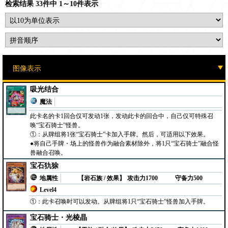
检索结果 33件中 1～10件表示
吸光结合
魔法
此卡名的卡1回合仅可发动1张，发动此卡的回合中，自己仅可特殊召
唤“宝石骑士”怪兽。
①：从牌组将1张“宝石骑士”卡加入手牌。然后，可适用以下效果。
●将自己手牌・场上的怪兽作为融合素材除外，将1只“宝石骑士”融合怪
兽融合召唤。
宝石犰狳
地属性
【岩石族 / 效果】
攻击力1700
守备力500
Level4
①：此卡召唤时可以发动。从牌组将1只“宝石骑士”怪兽加入手牌。
宝石骑士・光棱晶