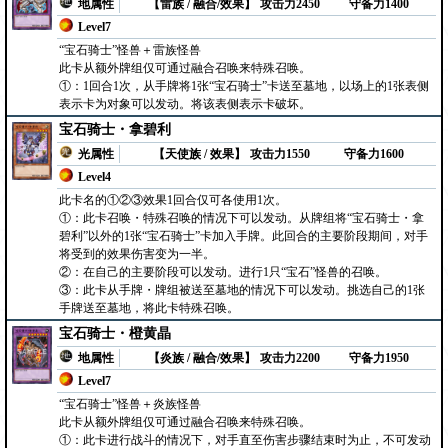
地属性
【雷族 / 融合/效果】
攻击力2450
守备力1400
Level7
“宝石骑士”怪兽＋雷族怪兽
此卡从额外牌组仅可通过融合召唤来特殊召唤。
①：1回合1次，从手牌将1张“宝石骑士”卡送至墓地，以场上的1张表侧
表示卡为对象可以发动。将该表侧表示卡破坏。
宝石骑士・拿碧利
光属性
【天使族 / 效果】
攻击力1550
守备力1600
Level4
此卡名的①②③效果1回合仅可各使用1次。
①：此卡召唤・特殊召唤的情况下可以发动。从牌组将“宝石骑士・拿
碧利”以外的1张“宝石骑士”卡加入手牌。此回合的主要阶段期间，对手
将受到的效果伤害变为一半。
②：在自己的主要阶段可以发动。进行1只“宝石”怪兽的召唤。
③：此卡从手牌・牌组被送至墓地的情况下可以发动。挑选自己的1张
手牌送至墓地，将此卡特殊召唤。
宝石骑士・橙黄晶
地属性
【炎族 / 融合/效果】
攻击力2200
守备力1950
Level7
“宝石骑士”怪兽＋炎族怪兽
此卡从额外牌组仅可通过融合召唤来特殊召唤。
①：此卡进行战斗的情况下，对手直至伤害步骤结束时为止，不可发动