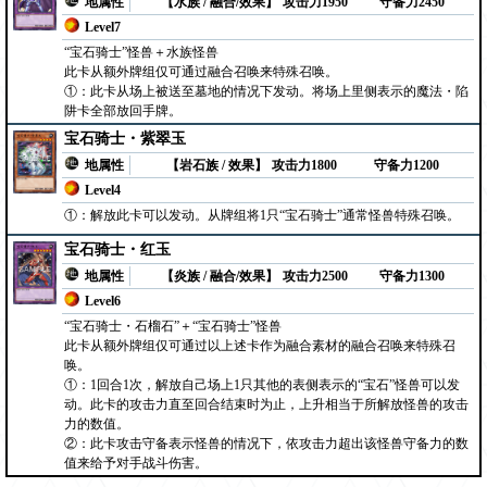
地属性
【水族 / 融合/效果】
攻击力1950
守备力2450
Level7
“宝石骑士”怪兽＋水族怪兽
此卡从额外牌组仅可通过融合召唤来特殊召唤。
①：此卡从场上被送至墓地的情况下发动。将场上里侧表示的魔法・陷
阱卡全部放回手牌。
宝石骑士・紫翠玉
地属性
【岩石族 / 效果】
攻击力1800
守备力1200
Level4
①：解放此卡可以发动。从牌组将1只“宝石骑士”通常怪兽特殊召唤。
宝石骑士・红玉
地属性
【炎族 / 融合/效果】
攻击力2500
守备力1300
Level6
“宝石骑士・石榴石”＋“宝石骑士”怪兽
此卡从额外牌组仅可通过以上述卡作为融合素材的融合召唤来特殊召
唤。
①：1回合1次，解放自己场上1只其他的表侧表示的“宝石”怪兽可以发
动。此卡的攻击力直至回合结束时为止，上升相当于所解放怪兽的攻击
力的数值。
②：此卡攻击守备表示怪兽的情况下，依攻击力超出该怪兽守备力的数
值来给予对手战斗伤害。