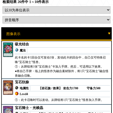
检索结果 26件中 1～10件表示
吸光结合
魔法
此卡名的卡1回合仅可发动1张，发动此卡的回合中，自己仅可特殊召
唤“宝石骑士”怪兽。
①：从牌组将1张“宝石骑士”卡加入手牌。然后，可适用以下效果。
●将自己手牌・场上的怪兽作为融合素材除外，将1只“宝石骑士”融合怪
兽融合召唤。
宝石犰狳
地属性
【岩石族 / 效果】
攻击力1700
守备力500
Level4
①：此卡召唤时可以发动。从牌组将1只“宝石骑士”怪兽加入手牌。
宝石骑士・光棱晶