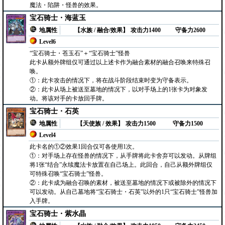
魔法・陷阱・怪兽的效果。
宝石骑士・海蓝玉
地属性
【水族 / 融合/效果】
攻击力1400
守备力2600
Level6
“宝石骑士・苍玉石”＋“宝石骑士”怪兽
此卡从额外牌组仅可通过以上述卡作为融合素材的融合召唤来特殊召
唤。
①：此卡攻击的情况下，将在战斗阶段结束时变为守备表示。
②：此卡从场上被送至墓地的情况下，以对手场上的1张卡为对象发
动。将该对手的卡放回手牌。
宝石骑士・石英
地属性
【天使族 / 效果】
攻击力1500
守备力1500
Level4
此卡名的①②效果1回合仅可各使用1次。
①：对手场上存在怪兽的情况下，从手牌将此卡舍弃可以发动。从牌组
将1张“结合”永续魔法卡放置在自己场上。此回合，自己从额外牌组仅
可特殊召唤“宝石骑士”怪兽。
②：此卡成为融合召唤的素材，被送至墓地的情况下或被除外的情况下
可以发动。从自己墓地将“宝石骑士・石英”以外的1只“宝石骑士”怪兽加
入手牌。
宝石骑士・紫水晶