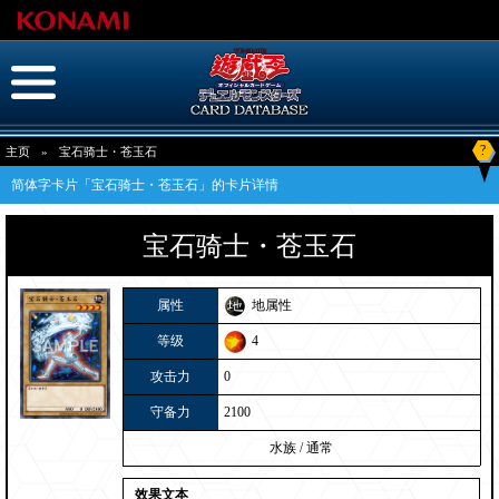
?
主页
»
宝石骑士・苍玉石
简体字卡片「宝石骑士・苍玉石」的卡片详情
宝石骑士・苍玉石
属性
地属性
等级
4
攻击力
0
守备力
2100
水族
/
通常
效果文本