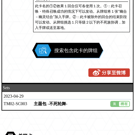
此卡名的①②效果１回合仅可各使用１次。①：此卡召
唤・特殊召唤成功的情况下可以发动。从牌组将１张“幽合
－幽灵结合”加入手牌。②：此卡被除外的回合的结束阶段
可以发动。从牌组挑选１只等级２以下的不死族协调，加
入手牌或送至墓地。
搜索包含此卡的牌组
Sets
2023-04-29
TM02-SC003
主题包 ‐不死轮舞‐
R
稀有