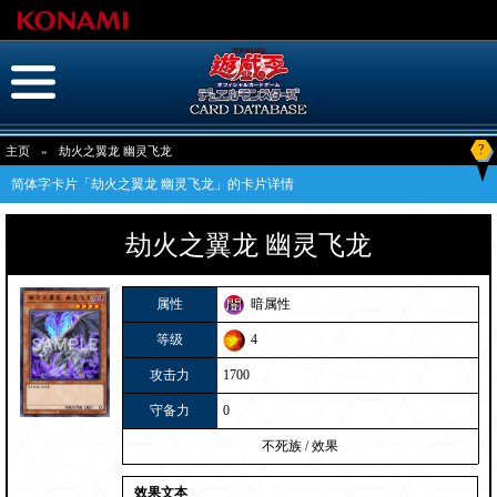
?
主页
»
劫火之翼龙 幽灵飞龙
简体字卡片「劫火之翼龙 幽灵飞龙」的卡片详情
劫火之翼龙 幽灵飞龙
属性
暗属性
等级
4
攻击力
1700
守备力
0
不死族
/
效果
效果文本