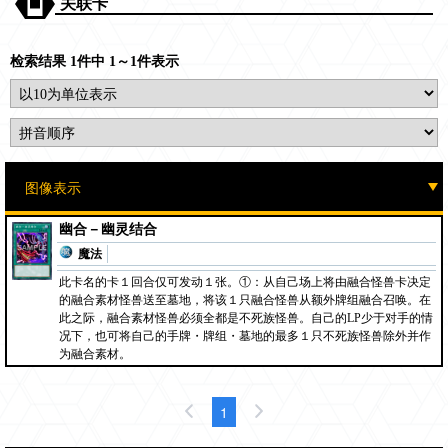
关联卡
检索结果 1件中 1～1件表示
幽合－幽灵结合
魔法
此卡名的卡１回合仅可发动１张。①：从自己场上将由融合怪兽卡决定
的融合素材怪兽送至墓地，将该１只融合怪兽从额外牌组融合召唤。在
此之际，融合素材怪兽必须全都是不死族怪兽。自己的LP少于对手的情
况下，也可将自己的手牌・牌组・墓地的最多１只不死族怪兽除外并作
为融合素材。
1