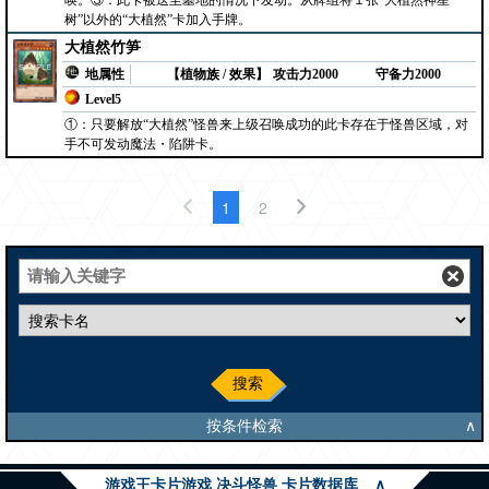
唤。③：此卡被送至墓地的情况下发动。从牌组将１张“大植然神星
树”以外的“大植然”卡加入手牌。
大植然竹笋
地属性
【植物族 / 效果】
攻击力2000
守备力2000
Level5
①：只要解放“大植然”怪兽来上级召唤成功的此卡存在于怪兽区域，对
手不可发动魔法・陷阱卡。
1
2
搜索
按条件检索
∧
游戏王卡片游戏 决斗怪兽 卡片数据库
∧