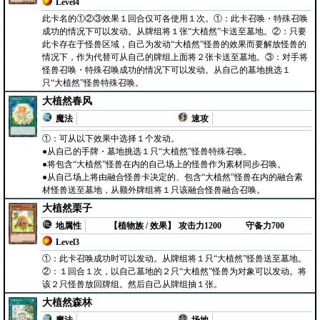
Level4
此卡名的①②③效果１回合仅可各使用１次。①：此卡召唤・特殊召唤
成功的情况下可以发动。从牌组将１张“大植然”卡送至墓地。②：只要
此卡存在于怪兽区域，自己为发动“大植然”怪兽的效果而要解放怪兽的
情况下，作为代替可从自己的牌组上面将２张卡送至墓地。③：对手将
怪兽召唤・特殊召唤成功的情况下可以发动。从自己的墓地挑选１
只“大植然”怪兽特殊召唤。
大植然春风
魔法
速攻
①：可从以下效果中选择１个发动。
●从自己的手牌・墓地挑选１只“大植然”怪兽特殊召唤。
●将包含“大植然”怪兽在内的自己场上的怪兽作为素材同步召唤。
●从自己场上将由融合怪兽卡决定的、包含“大植然”怪兽在内的融合素
材怪兽送至墓地，从额外牌组将１只该融合怪兽融合召唤。
大植然栗子
地属性
【植物族 / 效果】
攻击力1200
守备力700
Level3
①：此卡召唤成功时可以发动。从牌组将１只“大植然”怪兽送至墓地。
②：１回合１次，以自己墓地的２只“大植然”怪兽为对象可以发动。将
该２只怪兽放回牌组。然后自己从牌组抽１张。
大植然森林