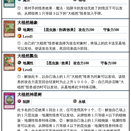
魔法
场地
①：将对手的怪兽效果・魔法・陷阱卡的发动无效了的情况下可以发
动。从牌组将１只等级３以下的“大植然”怪兽加入手牌。
大植然椿象
地属性
【昆虫族 / 协调/效果】
攻击力200
守备力500
Level3
①：自己的“大植然”怪兽被选择为攻击对象时，将场上的此卡送至墓地
可以发动。使该攻击无效，然后结束战斗阶段。
大植然瓢虫
地属性
【昆虫族 / 效果】
攻击力100
守备力100
Level1
①：解放此卡，以自己场上的１只“大植然”怪兽为对象可以发动。该怪
兽的攻击力直至回合结束时为止上升１０００。②：自己同步召唤“大
植然”怪兽成功时可以发动。从墓地将此卡特殊召唤。
大植然神星树
陷阱
永续
此卡名的①②效果１回合１次，仅可使用其中１个。①：解放自己场上
的１只昆虫族・地属性怪兽可以发动。从牌组将１只等级４以下的植物
族・地属性怪兽特殊召唤。②：解放自己场上的１只植物族・地属性怪
兽可以发动。从牌组将１只等级４以下的昆虫族・地属性怪兽特殊召