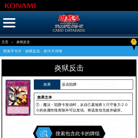
?
主页
»
炎狱反击
简体字卡片「炎狱反击」的卡片详情
炎狱反击
效果
反击陷阱
效果文本
①：魔法・陷阱卡发动时，从自己墓地将１只守备力２０
０的炎属性怪兽除外可以发动。将该发动无效并破坏。
搜索包含此卡的牌组