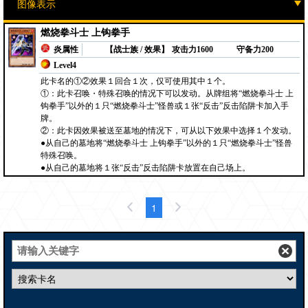
燃烧拳斗士 上钩拳手
炎属性
【战士族 / 效果】
攻击力1600
守备力200
Level4
此卡名的①②效果１回合１次，仅可使用其中１个。
①：此卡召唤・特殊召唤的情况下可以发动。从牌组将“燃烧拳斗士 上
钩拳手”以外的１只“燃烧拳斗士”怪兽或１张“反击”反击陷阱卡加入手
牌。
②：此卡因效果被送至墓地的情况下，可从以下效果中选择１个发动。
●从自己的墓地将“燃烧拳斗士 上钩拳手”以外的１只“燃烧拳斗士”怪兽
特殊召唤。
●从自己的墓地将１张“反击”反击陷阱卡放置在自己场上。
1