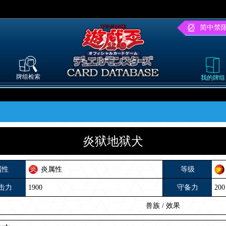
简中禁
牌组检索
我的牌组
炎狱地狱犬
属性
炎属性
等级
击力
1900
守备力
200
兽族
/
效果