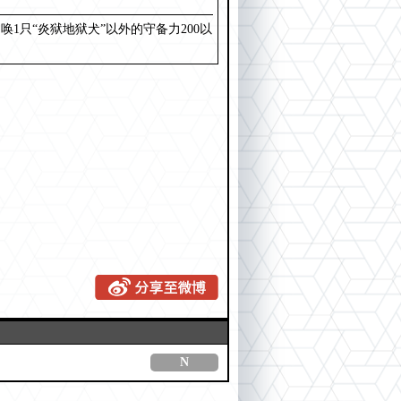
只“炎狱地狱犬”以外的守备力200以
N