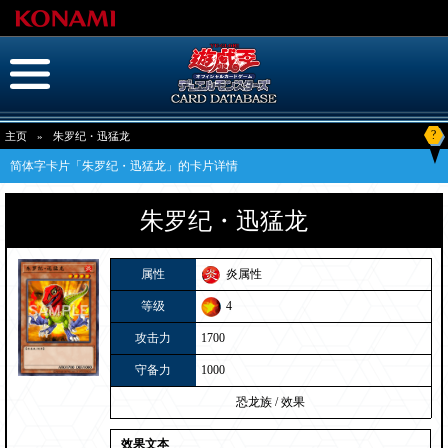
?
主页
»
朱罗纪・迅猛龙
简体字卡片「朱罗纪・迅猛龙」的卡片详情
朱罗纪・迅猛龙
属性
炎属性
等级
4
攻击力
1700
守备力
1000
恐龙族
/
效果
效果文本