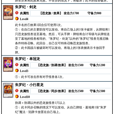
牌舍弃来将此效果无效。不舍弃的情况下，将破坏了此卡的怪兽破坏。
朱罗纪・剑龙
炎属性
【恐龙族 / 效果】
攻击力1700
守备力900
Level4
此卡名的①效果1回合仅可使用1次。
①：在自己的主要阶段可以发动。将自己场上的1张卡破坏，从牌组将1
只恐龙族怪兽送至墓地。然后，可从手牌・牌组将合计等级与从牌组送
至了墓地的怪兽相等的、“朱罗纪・剑龙”以外的“朱罗纪”怪兽无视召唤
条件特殊召唤。此回合，自己仅可特殊召唤恐龙族怪兽。
②：此卡因战斗被破坏时可以发动。将场上的1张表侧表示卡放回手
牌。
朱罗纪・单冠龙
炎属性
【恐龙族 / 协调/效果】
攻击力1500
守备力1200
Level3
①：此卡可攻击所有对手怪兽各1次。
朱罗纪・小行星龙
炎属性
【恐龙族 / 同步/效果】
攻击力2500
守备力2300
Level10
协调＋协调以外的恐龙族怪兽1只以上
①：此卡同步召唤的情况下可以发动。从自己牌组・墓地将1张“朱罗
纪”魔法・陷阱卡放置在自己场上。