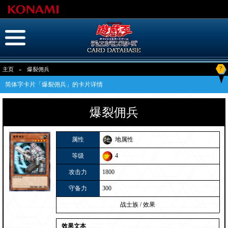
?
主页
»
爆裂佣兵
简体字卡片「爆裂佣兵」的卡片详情
爆裂佣兵
属性
地属性
等级
4
攻击力
1800
守备力
300
战士族
/
效果
效果文本