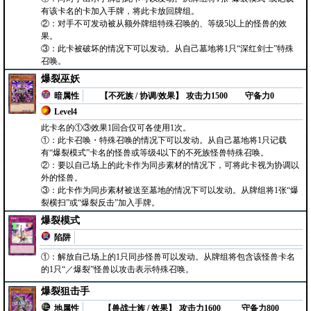
有该卡名的卡加入手牌，将此卡放回牌组。
②：对手不可发动被从额外牌组特殊召唤的、等级5以上的怪兽的效
果。
③：此卡被破坏的情况下可以发动。从自己墓地将1只“深红剑士”特殊
召唤。
爆裂巫妖
暗属性
【不死族 / 协调/效果】
攻击力1500
守备力0
Level4
此卡名的①③效果1回合仅可各使用1次。
①：此卡召唤・特殊召唤的情况下可以发动。从自己墓地将1只记载
有“爆裂模式”卡名的怪兽或等级4以下的不死族怪兽特殊召唤。
②：要以自己场上的此卡作为同步素材的情况下，可将此卡视为协调以
外的怪兽。
③：此卡作为同步素材被送至墓地的情况下可以发动。从牌组将1张“爆
裂横扫”或“爆裂反击”加入手牌。
爆裂模式
陷阱
①：解放自己场上的1只同步怪兽可以发动。从牌组将包含该怪兽卡名
的1只“／爆裂”怪兽以攻击表示特殊召唤。
爆裂狙击手
地属性
【兽战士族 / 效果】
攻击力1600
守备力800