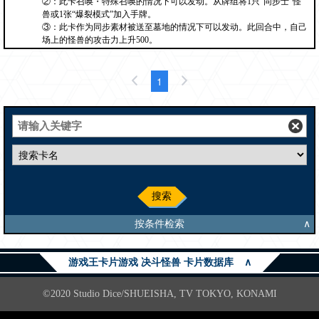
②：此卡召唤・特殊召唤的情况下可以发动。从牌组将1只“同步士”怪
兽或1张“爆裂模式”加入手牌。
③：此卡作为同步素材被送至墓地的情况下可以发动。此回合中，自己
场上的怪兽的攻击力上升500。
1
搜索
按条件检索
∧
游戏王卡片游戏 决斗怪兽 卡片数据库
∧
©2020 Studio Dice/SHUEISHA, TV TOKYO, KONAMI