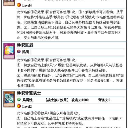
Level4
此卡名的①②效果1回合仅可各使用1次。①：解放此卡可以发动。从手
牌・牌组将“爆裂狙击手”以外的1只记载有“爆裂模式”卡名的怪兽特殊召
唤。此效果发动过的余下回合，自己从额外牌组仅可特殊召唤同步怪
兽。②：以自己场上的1只表侧表示怪兽为对象可以发动。将额外牌组
的1只同步怪兽出示给对手，对象怪兽的种族・属性直至回合结束时为
止，变为与出示的怪兽相同。
爆裂重启
陷阱
此卡名的①②效果1回合仅可各使用1次。
①：解放自己场上的1只“／爆裂”怪兽可以发动。从牌组将1只与该怪兽
卡名不同的“／爆裂”怪兽无视召唤条件以守备表示特殊召唤。
②：将墓地的此卡除外，以“爆裂重启”以外的、自己墓地任意数量的“爆
裂模式”及记载有该卡名的卡为对象可以发动（同名卡最多1张）。将该
卡放回牌组。
爆裂音速战士
风属性
【战士族 / 效果】
攻击力1000
守备力0
Level2
此卡名的①②③效果1回合仅可各使用1次。
①：自己场上存在“废品战士”“爆裂模式”或记载有其中的任一卡名的卡
的情况下可以发动。从手牌将此卡特殊召唤。