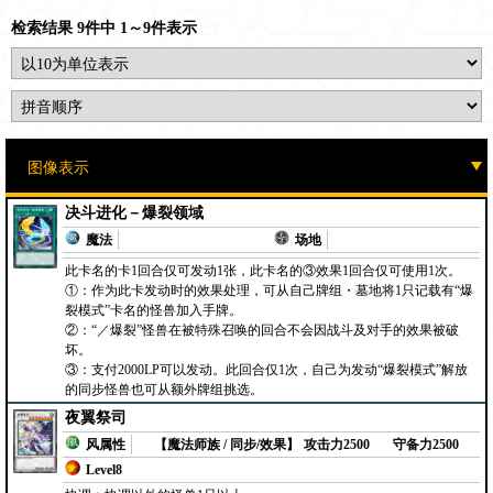
检索结果 9件中 1～9件表示
决斗进化－爆裂领域
魔法
场地
此卡名的卡1回合仅可发动1张，此卡名的③效果1回合仅可使用1次。
①：作为此卡发动时的效果处理，可从自己牌组・墓地将1只记载有“爆
裂模式”卡名的怪兽加入手牌。
②：“／爆裂”怪兽在被特殊召唤的回合不会因战斗及对手的效果被破
坏。
③：支付2000LP可以发动。此回合仅1次，自己为发动“爆裂模式”解放
的同步怪兽也可从额外牌组挑选。
夜翼祭司
风属性
【魔法师族 / 同步/效果】
攻击力2500
守备力2500
Level8