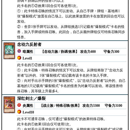
协调＋协调以外的怪兽1只以上
此卡名的①②效果1回合仅可各使用1次。
①：此卡特殊召唤的情况下可以发动。从自己手牌・牌组・墓地将1
张“爆裂模式”放置在自己场上。以此效果放置的卡在放置的回合也可以
发动。
②：舍弃1张手牌可以发动。从牌组挑选1只记载有“爆裂模式”卡名的怪
兽，加入手牌或特殊召唤。此回合，自己从额外牌组仅可特殊召唤同步
怪兽。
念动力反射者
暗属性
【念动力族 / 协调/效果】
攻击力400
守备力300
Level1
此卡名的①②效果1回合仅可各使用1次。
①：此卡召唤・特殊召唤的情况下可以发动。从牌组将除了“念动力反
射者”以外的、1张“爆裂模式”或记载有该卡名的卡加入手牌。
②：向对手出示手牌的1张“爆裂模式”，以“念动力反射者”以外的、自己
墓地的1只记载有“爆裂模式”卡名的怪兽为对象可以发动。将该怪兽特
殊召唤，其等级上升最多4。
深红剑士／爆裂
炎属性
【战士族 / 特殊召唤/效果】
攻击力3300
守备力3100
Level10
此卡不可通常召唤，仅可通过“爆裂模式”的效果特殊召唤。
此卡名的①效果1回合仅可使用1次。
①：向对手出示手牌的此卡可以发动。从牌组将1张“爆裂模式”或记载