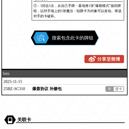
①：1回合1次，从自己手牌・墓地将1张“爆裂模式”放回牌
组，以对手场上的1张魔法・陷阱卡为对象可以发动。将该
对手的卡破坏。
搜索包含此卡的牌组
Sets
2025-11-15
25BZ-SC310
爆轰协议 补缀包
N
普卡
关联卡