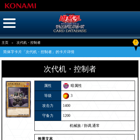
?
主页
»
次代机・控制者
简体字卡片「次代机・控制者」的卡片详情
次代机・控制者
属性
暗属性
等级
3
攻击力
1400
守备力
1200
机械族
/
协调,通常
效果文本