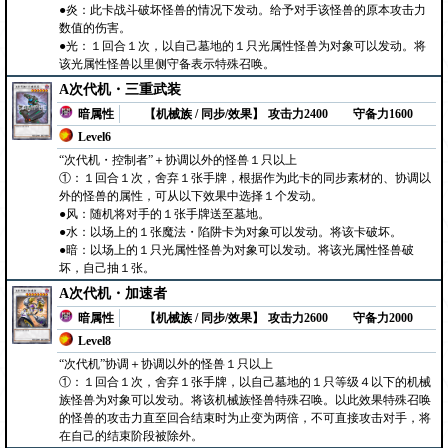
●炎：此卡战斗破坏怪兽的情况下发动。给予对手该怪兽的原本攻击力
数值的伤害。
●光：１回合１次，以自己墓地的１只光属性怪兽为对象可以发动。将
该光属性怪兽以里侧守备表示特殊召唤。
A次代机・三重武装
暗属性
【机械族 / 同步/效果】
攻击力2400
守备力1600
Level6
“次代机・控制者”＋协调以外的怪兽１只以上
①：１回合１次，舍弃１张手牌，根据作为此卡的同步素材的、协调以
外的怪兽的属性，可从以下效果中选择１个发动。
●风：随机将对手的１张手牌送至墓地。
●水：以场上的１张魔法・陷阱卡为对象可以发动。将该卡破坏。
●暗：以场上的１只光属性怪兽为对象可以发动。将该光属性怪兽破
坏，自己抽１张。
A次代机・加速者
暗属性
【机械族 / 同步/效果】
攻击力2600
守备力2000
Level8
“次代机”协调＋协调以外的怪兽１只以上
①：１回合１次，舍弃１张手牌，以自己墓地的１只等级４以下的机械
族怪兽为对象可以发动。将该机械族怪兽特殊召唤。以此效果特殊召唤
的怪兽的攻击力直至回合结束时为止变为两倍，不可直接攻击对手，将
在自己的结束阶段被除外。