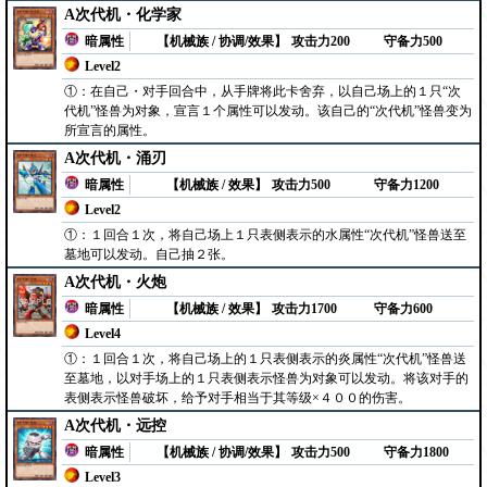
A次代机・化学家
暗属性
【机械族 / 协调/效果】
攻击力200
守备力500
Level2
①：在自己・对手回合中，从手牌将此卡舍弃，以自己场上的１只“次
代机”怪兽为对象，宣言１个属性可以发动。该自己的“次代机”怪兽变为
所宣言的属性。
A次代机・涌刃
暗属性
【机械族 / 效果】
攻击力500
守备力1200
Level2
①：１回合１次，将自己场上１只表侧表示的水属性“次代机”怪兽送至
墓地可以发动。自己抽２张。
A次代机・火炮
暗属性
【机械族 / 效果】
攻击力1700
守备力600
Level4
①：１回合１次，将自己场上的１只表侧表示的炎属性“次代机”怪兽送
至墓地，以对手场上的１只表侧表示怪兽为对象可以发动。将该对手的
表侧表示怪兽破坏，给予对手相当于其等级×４００的伤害。
A次代机・远控
暗属性
【机械族 / 协调/效果】
攻击力500
守备力1800
Level3