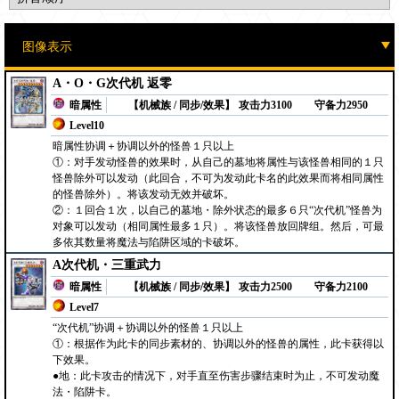
A・O・G次代机 返零
暗属性
【机械族 / 同步/效果】
攻击力3100
守备力2950
Level10
暗属性协调＋协调以外的怪兽１只以上
①：对手发动怪兽的效果时，从自己的墓地将属性与该怪兽相同的１只
怪兽除外可以发动（此回合，不可为发动此卡名的此效果而将相同属性
的怪兽除外）。将该发动无效并破坏。
②：１回合１次，以自己的墓地・除外状态的最多６只“次代机”怪兽为
对象可以发动（相同属性最多１只）。将该怪兽放回牌组。然后，可最
多依其数量将魔法与陷阱区域的卡破坏。
A次代机・三重武力
暗属性
【机械族 / 同步/效果】
攻击力2500
守备力2100
Level7
“次代机”协调＋协调以外的怪兽１只以上
①：根据作为此卡的同步素材的、协调以外的怪兽的属性，此卡获得以
下效果。
●地：此卡攻击的情况下，对手直至伤害步骤结束时为止，不可发动魔
法・陷阱卡。