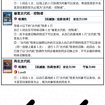
①：１回合１次，以场上的１只协调为对象可以发动。将该怪兽的卡名
直至结束阶段为止视为“次代机・控制者”。
修复次代机・控制者
暗属性
【机械族 / 连接/效果】
攻击力1200
等级４以下的“次代机”怪兽１只
自己１回合仅可特殊召唤１次“修复次代机・控制者”。
①：此卡连接召唤的情况下可以发动。从自己的墓地将１只“次代机”怪
兽加入手牌。
②：“次代机”怪兽以抽牌以外的方法加入自己的手牌的情况下可以发动
（同一连锁上最多１次）。进行１只“次代机”怪兽的召唤。此回合，自
己除了以“次代机”协调作为同步素材的同步召唤之外，不可从额外牌组
特殊召唤怪兽。
再生次代机
暗属性
【机械族 / 协调/效果】
攻击力200
守备力400
Level1
①：１回合１次，以自己墓地的１只“次代机”怪兽为对象可以发动。此
卡直至结束阶段为止，视为对象怪兽的同名卡。