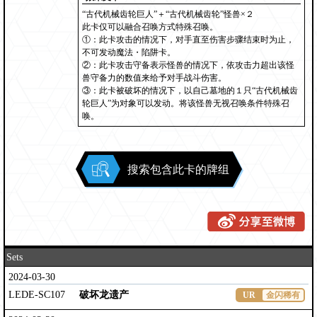
“古代机械齿轮巨人”＋“古代机械齿轮”怪兽×２
此卡仅可以融合召唤方式特殊召唤。
①：此卡攻击的情况下，对手直至伤害步骤结束时为止，
不可发动魔法・陷阱卡。
②：此卡攻击守备表示怪兽的情况下，依攻击力超出该怪
兽守备力的数值来给予对手战斗伤害。
③：此卡被破坏的情况下，以自己墓地的１只“古代机械齿
轮巨人”为对象可以发动。将该怪兽无视召唤条件特殊召
唤。
搜索包含此卡的牌组
Sets
2024-03-30
LEDE-SC107
破坏龙遗产
UR
金闪稀有