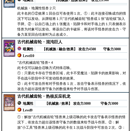
地属性
【机械族 / 连接/效果】
攻击力1500
机械族・地属性怪兽２只
此卡名的①②效果１回合仅可各使用１次。①：此卡连接召唤成功的情
况下可以发动。从牌组将１只“古代机械齿轮”怪兽或１张“齿轮镇”加入
手牌。②：以自己场上的１张魔法・陷阱卡和对手场上的１只表侧表示
怪兽为对象可以发动。将该自己的卡破坏，将该对手怪兽的攻击力・守
备力直至回合结束时为止改成０。
古代机械齿轮・混沌巨人
暗属性
【机械族 / 融合/效果】
攻击力4500
守备力3000
Level10
“古代机械齿轮”怪兽×４
此卡仅可以融合召唤方式特殊召唤。
①：只要此卡存在于怪兽区域，此卡不受魔法・陷阱卡的效果影响，对
手在战斗阶段中不可发动怪兽的效果。
②：此卡可攻击所有对手怪兽各１次，攻击守备表示怪兽的情况下，依
攻击力超出该怪兽守备力的数值来给予对手战斗伤害。
古代机械齿轮・热核反应机龙
地属性
【机械族 / 效果】
攻击力3000
守备力3000
Level9
①：解放“古代机械齿轮”怪兽来上级召唤的此卡攻击守备表示怪兽的情
况下，依攻击力超出该怪兽守备力的数值来给予战斗伤害。②：解
放“小工具”怪兽来上级召唤的此卡在１次战斗阶段中可攻击２次。③：