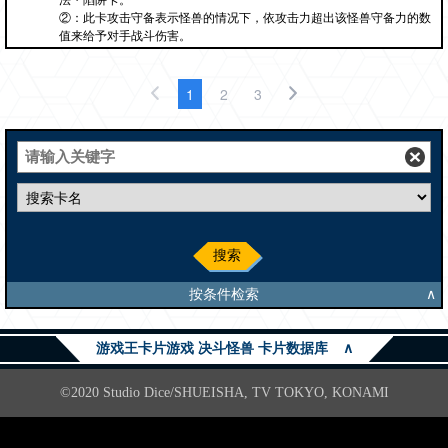
法・陷阱卡。
②：此卡攻击守备表示怪兽的情况下，依攻击力超出该怪兽守备力的数
值来给予对手战斗伤害。
1
2
3
搜索
按条件检索
∧
游戏王卡片游戏 决斗怪兽 卡片数据库
∧
©2020 Studio Dice/SHUEISHA, TV TOKYO, KONAMI