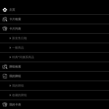
主页
卡片检索
卡片列表
新发售日顺
一般商品
特典*同捆系商品
牌组检索
我的牌组
我的牌组
收藏的牌组
我的卡表