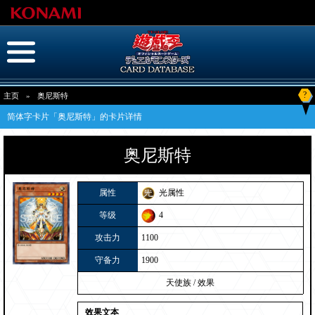
?
主页
»
奥尼斯特
简体字卡片「奥尼斯特」的卡片详情
奥尼斯特
属性
光属性
等级
4
攻击力
1100
守备力
1900
天使族
/
效果
效果文本