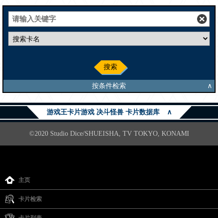
搜索
按条件检索
∧
游戏王卡片游戏 决斗怪兽 卡片数据库
∧
©2020 Studio Dice/SHUEISHA, TV TOKYO, KONAMI
主页
卡片检索