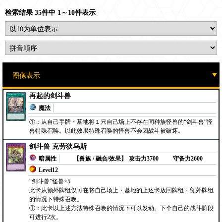
检索结果 35件中 1～10件表示
再起的剑斗兽
魔法
①：从自己手牌・墓地将１只自己场上不存在同种族怪兽的“剑斗兽”怪
兽特殊召唤。以此效果特殊召唤的怪兽不会因战斗被破坏。
剑斗兽 克劳狄乌斯
暗属性
【兽族 / 融合/效果】
攻击力3700
守备力2600
Level12
“剑斗兽”怪兽×5
此卡从额外牌组仅可在将自己场上・墓地的上述卡放回牌组・额外牌组
的情况下特殊召唤。
①：此卡以上述方法特殊召唤的情况下可以发动。下个自己的战斗阶段
可进行2次。