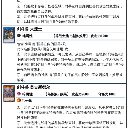
坏。
②：只要此卡存在于怪兽区域，对手选择自身的怪兽的攻击对象之际，
该攻击对象由自己选择。
③：此卡进行过战斗的战斗阶段结束时，将此卡放回额外牌组可以发
动。从牌组将１只“剑斗兽”怪兽特殊召唤。
剑斗兽 大流士
地属性
【兽战士族 / 连接/效果】
攻击力1700
包含“剑斗兽”怪兽在内的怪兽2只
此卡名的①效果1回合仅可使用1次。
①：此卡连接召唤的情况下可以发动。从自己手牌・墓地将1只等级4以
下的“剑斗兽”怪兽特殊召唤。对手场上存在怪兽的情况下，作为代替也
可从牌组将1只“剑斗兽”怪兽特殊召唤。此回合，自己仅可以“剑斗兽”怪
兽作为连接素材。
②：自己场上的“剑斗兽”怪兽在对手的战斗阶段中不会因战斗・效果被
破坏。
剑斗兽 奥古斯都尔
暗属性
【鸟兽族 / 效果】
攻击力2600
守备力1000
Level8
①：此卡以“剑斗兽”怪兽的效果特殊召唤时可以发动。从手牌将１只“剑
斗兽”怪兽以守备表示特殊召唤。以此效果特殊召唤的怪兽将在结束阶
段被放回牌组。
②：此卡进行过战斗的战斗阶段结束时，将此卡放回牌组可以发动。从