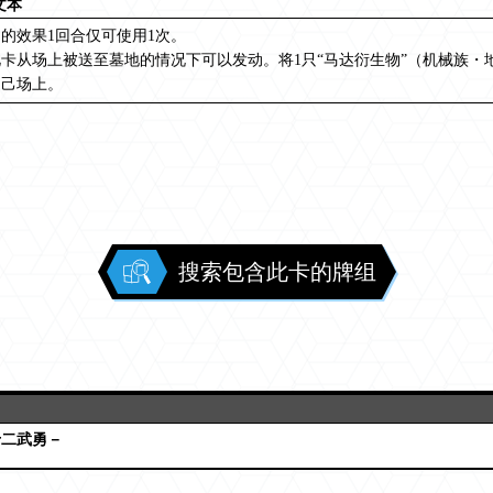
文本
的效果1回合仅可使用1次。
卡从场上被送至墓地的情况下可以发动。将1只“马达衍生物”（机械族・地
自己场上。
搜索包含此卡的牌组
十二武勇－