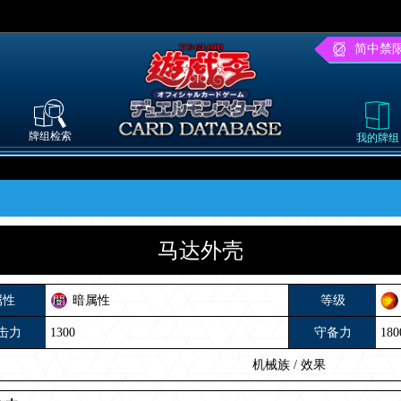
简中禁
牌组检索
我的牌组
马达外壳
属性
暗属性
等级
击力
1300
守备力
180
机械族
/
效果