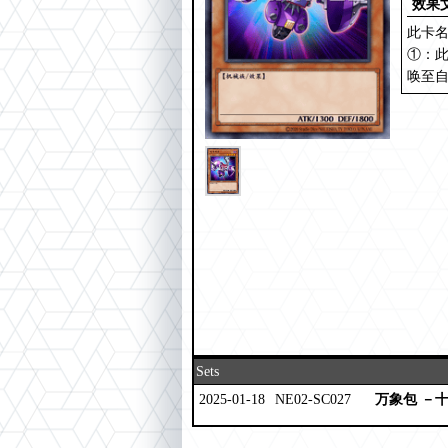
效果
此卡名
①：此
唤至
Sets
2025-01-18
NE02-SC027
万象包 －