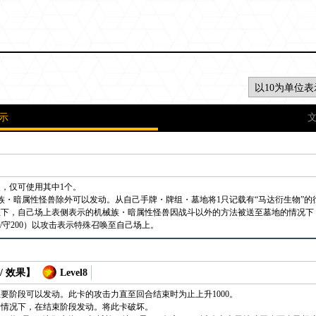
示
次，仅可使用其中1个。
族・暗属性怪兽除外可以发动。从自己手牌・牌组・墓地将1只记载有“马达衍生物”的
下，自己场上表侧表示的机械族・暗属性怪兽因战斗以外的方法被送至墓地的情况下，
/守200）以攻击表示特殊召唤至自己场上。
/ 效果】
Level8
主要阶段可以发动。此卡的攻击力直至回合结束时为止上升1000。
的情况下，在结束阶段发动。将此卡破坏。