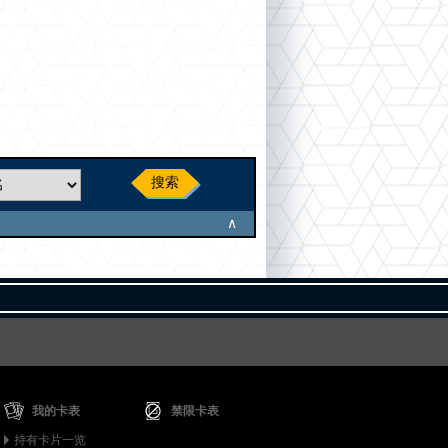
搜索
∧
我的卡表
禁限卡表
持有卡片一览