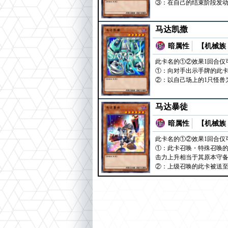
③：在自己的结束阶段发动
马达凯撒
暗属性
【机械族 
此卡名的①②效果1回合仅
①：向对手出示手牌的此卡
②：以自己场上的1只怪兽
马达暴徒
暗属性
【机械族 
此卡名的①②效果1回合仅
①：此卡召唤・特殊召唤
击力上升相当于其原本守
②：上级召唤的此卡被送至