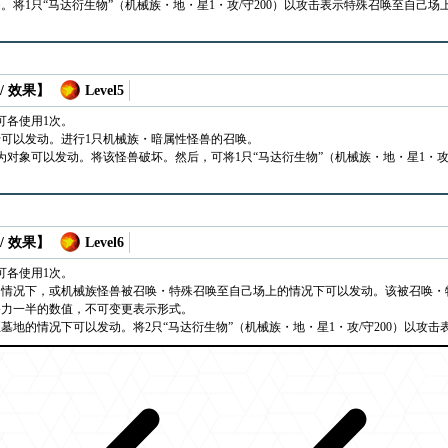
。将1只“马达衍生物”（机械族・地・星1・攻/守200）以攻击表示特殊召唤至自己场
/ 效果】
Level5
可各使用1次。
可以发动。进行1只机械族・暗属性怪兽的召唤。
为对象可以发动。将该怪兽破坏。然后，可将1只“马达衍生物”（机械族・地・星1・攻
/ 效果】
Level6
可各使用1次。
的情况下，或机械族怪兽被召唤・特殊召唤至自己场上的情况下可以发动。该被召唤・
备力一半的数值，不可变更表示形式。
墓地的情况下可以发动。将2只“马达衍生物”（机械族・地・星1・攻/守200）以攻