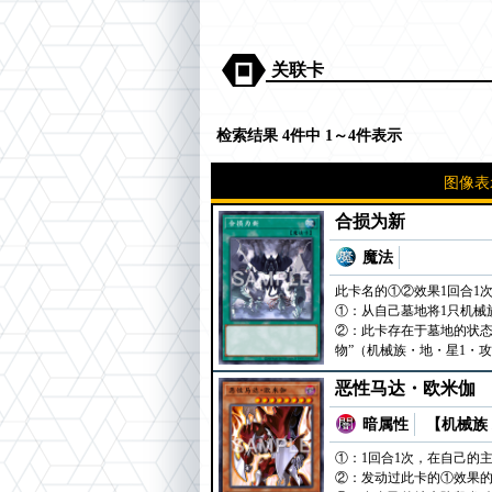
关联卡
检索结果 4件中 1～4件表示
图像表
合损为新
魔法
此卡名的①②效果1回合1
①：从自己墓地将1只机械
②：此卡存在于墓地的状态
物”（机械族・地・星1・攻
恶性马达・欧米伽
暗属性
【机械族 
①：1回合1次，在自己的
②：发动过此卡的①效果