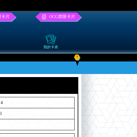
限卡片
OCG禁限卡片
我的卡表
?
4
0