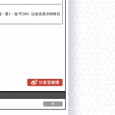
・星1・攻/守200）以攻击表示特殊召
N