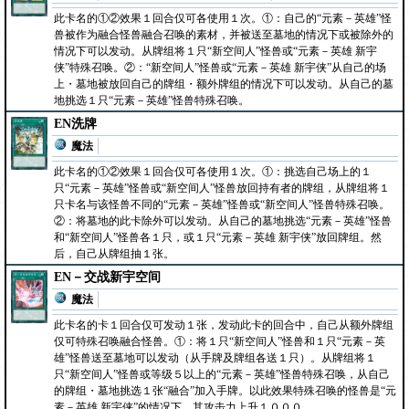
此卡名的①②效果１回合仅可各使用１次。①：自己的“元素－英雄”怪
兽被作为融合怪兽融合召唤的素材，并被送至墓地的情况下或被除外的
情况下可以发动。从牌组将１只“新空间人”怪兽或“元素－英雄 新宇
侠”特殊召唤。②：“新空间人”怪兽或“元素－英雄 新宇侠”从自己的场
上・墓地被放回自己的牌组・额外牌组的情况下可以发动。从自己的墓
地挑选１只“元素－英雄”怪兽特殊召唤。
EN洗牌
魔法
此卡名的①②效果１回合仅可各使用１次。①：挑选自己场上的１
只“元素－英雄”怪兽或“新空间人”怪兽放回持有者的牌组，从牌组将１
只卡名与该怪兽不同的“元素－英雄”怪兽或“新空间人”怪兽特殊召唤。
②：将墓地的此卡除外可以发动。从自己的墓地挑选“元素－英雄”怪兽
和“新空间人”怪兽各１只，或１只“元素－英雄 新宇侠”放回牌组。然
后，自己从牌组抽１张。
EN－交战新宇空间
魔法
此卡名的卡１回合仅可发动１张，发动此卡的回合中，自己从额外牌组
仅可特殊召唤融合怪兽。①：将１只“新空间人”怪兽和１只“元素－英
雄”怪兽送至墓地可以发动（从手牌及牌组各送１只）。从牌组将１
只“新空间人”怪兽或等级５以上的“元素－英雄”怪兽特殊召唤，从自己
的牌组・墓地挑选１张“融合”加入手牌。以此效果特殊召唤的怪兽是“元
素－英雄 新宇侠”的情况下，其攻击力上升１０００。