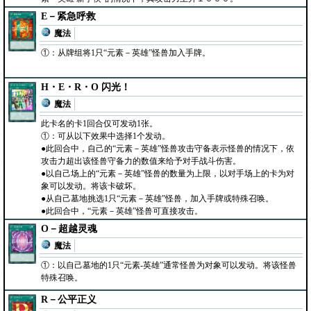
E－紧急呼救
魔法
①：从牌组将1只“元素－英雄”怪兽加入手牌。
H・E・R・O 闪光！
魔法
此卡名的卡1回合仅可发动1张。
①：可从以下效果中选择1个发动。
●此回合中，自己的“元素－英雄”怪兽攻击守备表示怪兽的情况下，依
攻击力超出该怪兽守备力的数值来给予对手战斗伤害。
●以自己场上的“元素－英雄”怪兽的数量为上限，以对手场上的卡为对
象可以发动。将该卡破坏。
●从自己墓地挑选1只“元素－英雄”怪兽，加入手牌或特殊召唤。
●此回合中，“元素－英雄”怪兽可直接攻击。
O－超越灵魂
魔法
①：以自己墓地的1只“元素-英雄”通常怪兽为对象可以发动。将该怪兽
特殊召唤。
R－公平正义