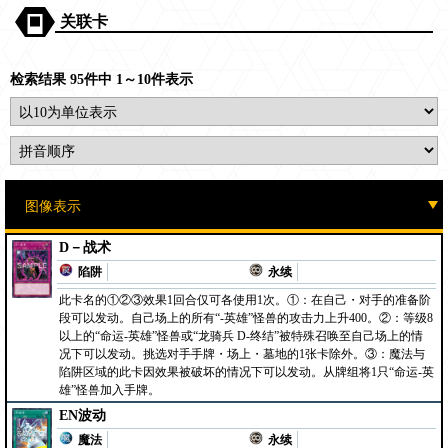
关联卡
检索结果 95件中 1～10件表示
D－战术
陷阱
永续
此卡名的①②③效果1回合仅可各使用1次。①：在自己・对手的准备阶
段可以发动。自己场上的所有“-英雄”怪兽的攻击力上升400。②：等级8
以上的“命运-英雄”怪兽或“龙骑兵 D-终结”被特殊召唤至自己场上的情
况下可以发动。挑选对手手牌・场上・墓地的1张卡除外。③：魔法与
陷阱区域的此卡因效果被破坏的情况下可以发动。从牌组将1只“命运-英
雄”怪兽加入手牌。
EN波动
魔法
永续