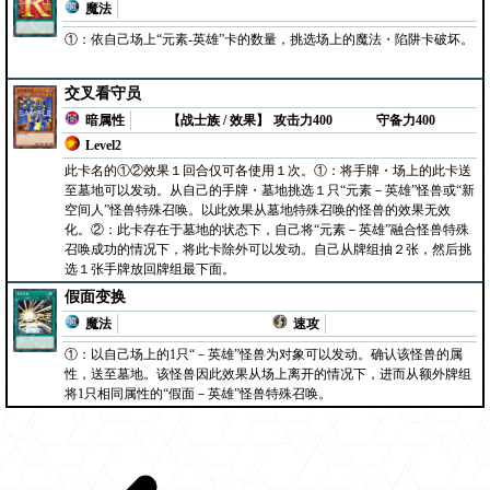
魔法
①：依自己场上“元素-英雄”卡的数量，挑选场上的魔法・陷阱卡破坏。
交叉看守员
暗属性
【战士族 / 效果】
攻击力400
守备力400
Level2
此卡名的①②效果１回合仅可各使用１次。①：将手牌・场上的此卡送
至墓地可以发动。从自己的手牌・墓地挑选１只“元素－英雄”怪兽或“新
空间人”怪兽特殊召唤。以此效果从墓地特殊召唤的怪兽的效果无效
化。②：此卡存在于墓地的状态下，自己将“元素－英雄”融合怪兽特殊
召唤成功的情况下，将此卡除外可以发动。自己从牌组抽２张，然后挑
选１张手牌放回牌组最下面。
假面变换
魔法
速攻
①：以自己场上的1只“－英雄”怪兽为对象可以发动。确认该怪兽的属
性，送至墓地。该怪兽因此效果从场上离开的情况下，进而从额外牌组
将1只相同属性的“假面－英雄”怪兽特殊召唤。