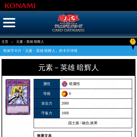
?
主页
»
元素－英雄 暗辉人
简体字卡片「元素－英雄 暗辉人」的卡片详情
元素－英雄 暗辉人
属性
暗属性
等级
6
攻击力
2000
守备力
1000
战士族
/
融合,效果
效果文本