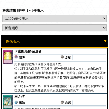
检索结果 8件中 1～8件表示
卡诺匹斯的保卫者
陷阱
永续
此卡名的②效果１回合仅可使用１次。
①：对手发动效果时可以发动（同一连锁上最多１次）。从自己的手
牌・墓地将１只“荷鲁斯”怪兽特殊召唤。此回合，自己不可以“卡诺匹斯
的保卫者”的效果来特殊召唤原本卡名与以此效果特殊召唤的怪兽相同
的怪兽。
②：此卡从手牌・场上被送至墓地的情况下可以发动。将此卡放置在自
己场上。以此效果放置的此卡从场上离开的情况下，将其除外。
王之棺
魔法
永续