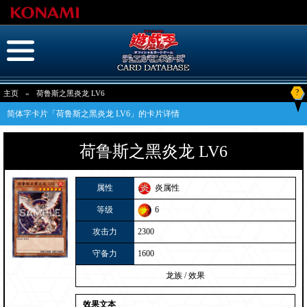
?
主页
»
荷鲁斯之黑炎龙 LV6
简体字卡片「荷鲁斯之黑炎龙 LV6」的卡片详情
荷鲁斯之黑炎龙 LV6
属性
炎属性
等级
6
攻击力
2300
守备力
1600
龙族
/
效果
效果文本