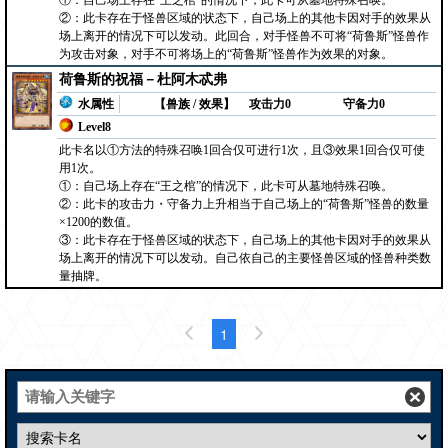
①：自己场上存在“王之棺”的情况下，此卡可从墓地特殊召唤。
②：此卡存在于怪兽区域的状态下，自己场上的其他卡因对手的效果从
场上离开的情况下可以发动。此回合，对手怪兽不可将“荷鲁斯”怪兽作
为攻击对象，对手不可将场上的“荷鲁斯”怪兽作为效果的对象。
荷鲁斯的祝福－杜阿木忒弗
水属性
【兽族 / 效果】
攻击力0
守备力0
Level8
此卡名以①方法的特殊召唤1回合仅可进行1次，且③效果1回合仅可使
用1次。
①：自己场上存在“王之棺”的情况下，此卡可从墓地特殊召唤。
②：此卡的攻击力・守备力上升相当于自己场上的“荷鲁斯”怪兽的数量
×1200的数值。
③：此卡存在于怪兽区域的状态下，自己场上的其他卡因对手的效果从
场上离开的情况下可以发动。自己依自己的主要怪兽区域的怪兽种类数
量抽牌。
1