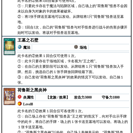
此卡名的②效果1回合最多可使用4次。
①：只要此卡存在于魔法与陷阱区域，自己场上的“荷鲁斯”怪兽不会因
未以自身为对象的卡的效果被破坏。
②：将1张手牌送至墓地可以发动。从牌组将1只“荷鲁斯”怪兽送至墓
地。
③：1回合1次，自己的“荷鲁斯”怪兽与对手怪兽进行战斗的伤害步骤开
始时可以发动。将该对手怪兽送至墓地。
王墓之石壁
魔法
场地
此卡名的②效果１回合仅可使用１次。
①：此卡只要存在于场地区域，卡名视为“王之棺”。
②：在自己的主要阶段可以发动。从牌组将１只“荷鲁斯”怪兽加入手
牌。然后，挑选自己的１张手牌放回牌组最下面。
③：自己发动“荷鲁斯之黑炎神”的效果的情况下可以发动。自己抽１
张。
荷鲁斯之黑炎神
炎属性
【龙族 / 效果】
攻击力3000
守备力1800
Level8
此卡名的①②效果１回合仅可各使用１次。
①：自己场上存在“荷鲁斯”怪兽及“王之棺”的情况下，向对手出示手牌
中的此卡，将自己的手牌・场上的１张卡送至墓地可以发动。将场上的
１张卡送至墓地。
②：“荷鲁斯之黑炎神”以外的、自己场上表侧表示的、“荷鲁斯”怪兽