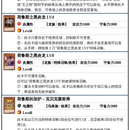
或“王之棺”因对手的效果从场上离开的情况下可以发动。从手牌将此卡
特殊召唤。然后，可将场上的其他怪兽全部送至墓地。
荷鲁斯之黑炎龙 LV4
炎属性
【龙族 / 效果】
攻击力1600
守备力1000
Level4
①：此卡只要存在于怪兽区域，控制权不可变更。
②：在此卡战斗破坏怪兽的回合的结束阶段，将此卡送至墓地可以发
动。从手牌・牌组将１只“荷鲁斯之黑炎龙 LV6”特殊召唤。
荷鲁斯之黑炎龙 LV8
炎属性
【龙族 / 特殊召唤/效果】
攻击力3000
守备力1800
Level8
此卡不可通常召唤。
仅可以“荷鲁斯之黑炎龙 LV6”的效果特殊召唤。
①：魔法卡发动时可以发动。此卡以表侧表示存在于自己场上的情况
下，将该发动无效并破坏。
荷鲁斯的加护－克贝克塞努弗
地属性
【鸟兽族 / 效果】
攻击力2500
守备力2000
Level8
此卡名以①方法的特殊召唤1回合仅可进行1次，且②效果1回合仅可使
用1次。