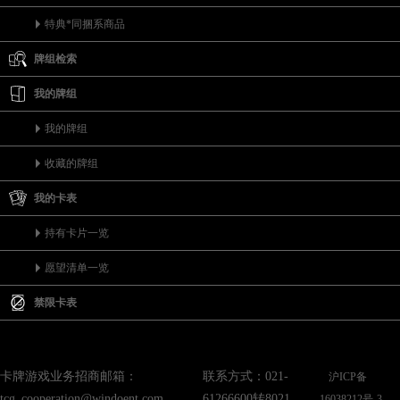
特典*同捆系商品
牌组检索
我的牌组
我的牌组
收藏的牌组
我的卡表
持有卡片一览
愿望清单一览
禁限卡表
卡牌游戏业务招商邮箱：
联系方式：021-
沪ICP备
tcg_cooperation@windoent.com
61266600转8021
16038212号-3