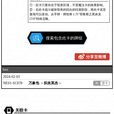
①・此卡只要存在于怪兽区域，不受魔法卡的效果影响。
②：在此卡战斗破坏怪兽的回合的结束阶段，将此卡送至
墓地可以发动。从手牌・牌组将１只“荷鲁斯之黑炎龙
LV8”特殊召唤。
搜索包含此卡的牌组
Sets
2024-02-03
NE01-SC078
万象包 －炽炎英杰－
N
普卡
关联卡