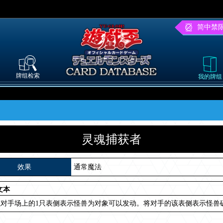
简中禁
牌组检索
我的牌组
灵魂捕获者
效果
通常魔法
文本
对手场上的1只表侧表示怪兽为对象可以发动。将对手的该表侧表示怪兽破坏