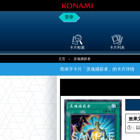
登录
卡片检索
卡片列表
主页
»
灵魂捕获者
简体字卡片「灵魂捕获者」的卡片详情
效果
①：以