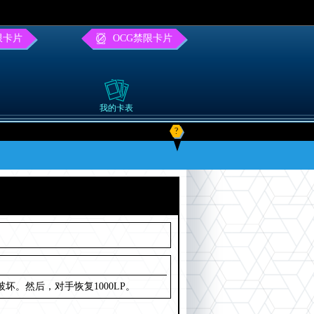
限卡片
OCG禁限卡片
我的卡表
?
。然后，对手恢复1000LP。