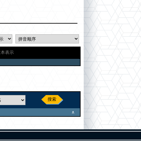
文本表示
搜索
∧