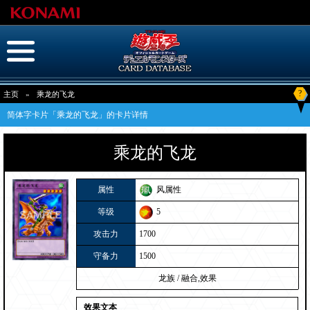
?
主页
»
乘龙的飞龙
简体字卡片「乘龙的飞龙」的卡片详情
乘龙的飞龙
属性
风属性
等级
5
攻击力
1700
守备力
1500
龙族
/
融合,效果
效果文本