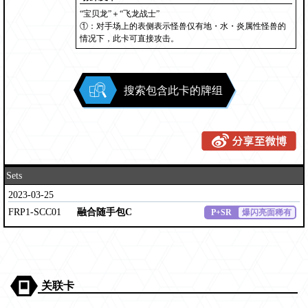
“宝贝龙”＋“飞龙战士”
①：对手场上的表侧表示怪兽仅有地・水・炎属性怪兽的
情况下，此卡可直接攻击。
搜索包含此卡的牌组
Sets
2023-03-25
FRP1-SCC01
融合随手包C
P+SR
爆闪亮面稀有
关联卡