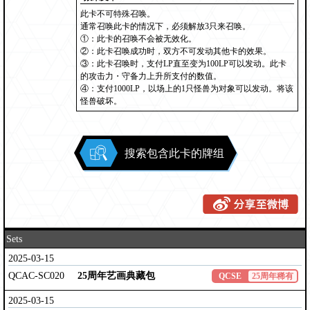
此卡不可特殊召唤。
通常召唤此卡的情况下，必须解放3只来召唤。
①：此卡的召唤不会被无效化。
②：此卡召唤成功时，双方不可发动其他卡的效果。
③：此卡召唤时，支付LP直至变为100LP可以发动。此卡
的攻击力・守备力上升所支付的数值。
④：支付1000LP，以场上的1只怪兽为对象可以发动。将该
怪兽破坏。
搜索包含此卡的牌组
Sets
2025-03-15
QCAC-SC020
25周年艺画典藏包
QCSE
25周年稀有
2025-03-15