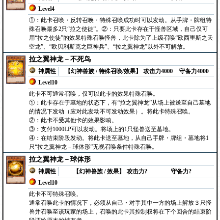
Level4
①：此卡召唤・反转召唤・特殊召唤成功时可以发动。从手牌・牌组特
殊召唤最多2只“拉之使徒”。②：只要此卡存在于怪兽区域，自己仅可
用“拉之使徒”的效果特殊召唤怪兽，此卡除为了上级召唤“欧西里斯之天
空龙”、“欧贝利斯克之巨神兵”、“拉之翼神龙”以外不可解放。
拉之翼神龙－不死鸟
神属性
【幻神兽族 / 特殊召唤/效果】
攻击力4000
守备力4000
Level10
此卡不可通常召唤，仅可以此卡的效果特殊召唤。
①：此卡存在于墓地的状态下，有“拉之翼神龙”从场上被送至自己墓地
的情况下发动（应对此发动不可发动效果）。将此卡特殊召唤。
②：此卡不受其他卡的效果影响。
③：支付1000LP可以发动。将场上的1只怪兽送至墓地。
④：在结束阶段发动。将此卡送至墓地，从自己手牌・牌组・墓地将1
只“拉之翼神龙－球体形”无视召唤条件特殊召唤。
拉之翼神龙－球体形
神属性
【幻神兽族 / 效果】
攻击力?
守备力?
Level10
此卡不可特殊召唤。
通常召唤此卡的情况下，必须从自己・对手其中一方的场上解放３只怪
兽并召唤至该玩家的场上，召唤的此卡其控制权将在下个回合的结束阶