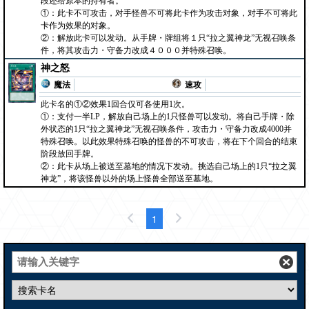
段还给原本的持有者。
①：此卡不可攻击，对手怪兽不可将此卡作为攻击对象，对手不可将此
卡作为效果的对象。
②：解放此卡可以发动。从手牌・牌组将１只“拉之翼神龙”无视召唤条
件，将其攻击力・守备力改成４０００并特殊召唤。
神之怒
魔法
速攻
此卡名的①②效果1回合仅可各使用1次。
①：支付一半LP，解放自己场上的1只怪兽可以发动。将自己手牌・除
外状态的1只“拉之翼神龙”无视召唤条件，攻击力・守备力改成4000并
特殊召唤。以此效果特殊召唤的怪兽的不可攻击，将在下个回合的结束
阶段放回手牌。
②：此卡从场上被送至墓地的情况下发动。挑选自己场上的1只“拉之翼
神龙”，将该怪兽以外的场上怪兽全部送至墓地。
1