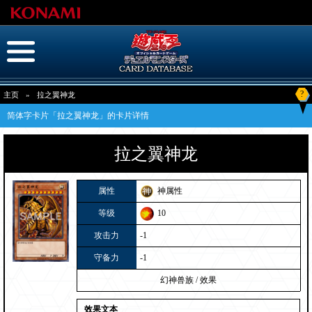
?
主页
»
拉之翼神龙
简体字卡片「拉之翼神龙」的卡片详情
拉之翼神龙
属性
神属性
等级
10
攻击力
-1
守备力
-1
幻神兽族
/
效果
效果文本