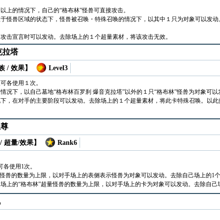
以上的情况下，自己的“格布林”怪兽可直接攻击。
在于怪兽区域的状态下，怪兽被召唤・特殊召唤的情况下，以其中１只为对象可以发动
兽攻击宣言时可以发动。去除场上的１个超量素材，将该攻击无效。
克拉塔
 / 效果】
Level3
仅可各使用１次。
情况下，以自己墓地“格布林百罗刹 爆音克拉塔”以外的１只“格布林”怪兽为对象可
况下，在对手的主要阶段可以发动。去除场上的１个超量素材，将此卡特殊召唤。以此
独尊
/ 超量/效果】
Rank6
可各使用1次。
”怪兽的数量为上限，以对手场上的表侧表示怪兽为对象可以发动。去除自己场上的1
场上的“格布林”超量怪兽的数量为上限，以对手场上的卡为对象可以发动。去除自己
机