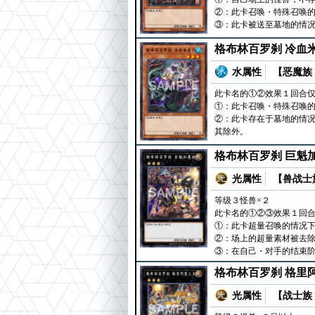
②：此卡召唤・特殊召唤的
③：此卡被送至墓地的情况
格布林百罗刹 冷血
水属性
【恶魔族 
此卡名的①②效果１回合
①：此卡召唤・特殊召唤的
②：此卡存在于墓地的情
其除外。
格布林百罗刹 巨魁
光属性
【兽战士族
等级３怪兽×２
此卡名的①②③效果１回
①：此卡超量召唤的情况下
②：场上的超量素材被去
③：在自己・对手的结束阶
格布林百罗刹 格里
光属性
【战士族 