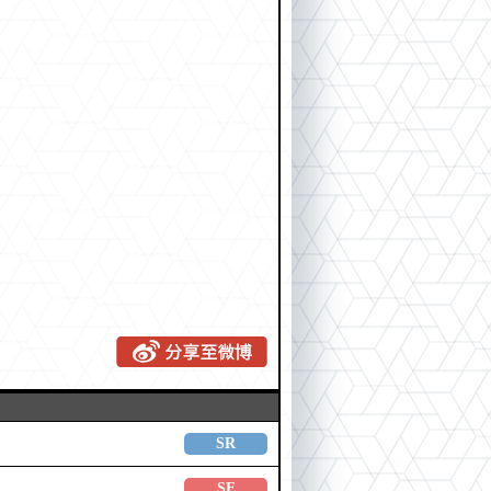
SR
SE