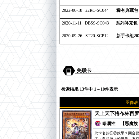
2022-06-18
22RC-SC044
稀有典藏包 2
2020-11-11
DBSS-SC043
系列补充包
2020-09-26
ST20-SCP12
新手卡组20
关联卡
检索结果 13件中 1～10件表示
图像表
天上天下格布林百
暗属性
【恶魔族 
此卡名的②③效果１回合
①：自己场上的怪兽，不存