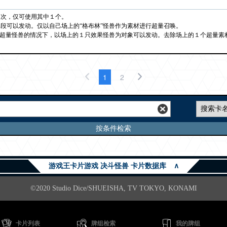
１次，仅可使用其中１个。
段可以发动。仅以自己场上的“格布林”怪兽作为素材进行超量召唤。
”超量怪兽的情况下，以场上的１只效果怪兽为对象可以发动。去除场上的１个超量素
1
2
按条件检索
游戏王卡片游戏 决斗怪兽 卡片数据库
∧
©2020 Studio Dice/SHUEISHA, TV TOKYO, KONAMI
卡片列表
牌组检索
我的牌组