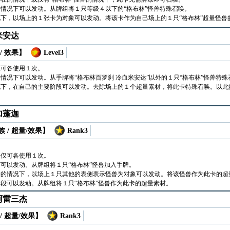
情况下可以发动。从牌组将１只等级４以下的“格布林”怪兽特殊召唤。
下，以场上的１张卡为对象可以发动。将该卡作为自己场上的１只“格布林”超量怪兽
米安达
/ 效果】
Level3
仅可各使用１次。
情况下可以发动。从手牌将“格布林百罗刹 冷血米安达”以外的１只“格布林”怪兽特殊
况下，在自己的主要阶段可以发动。去除场上的１个超量素材，将此卡特殊召唤。以此
加蓬迦
 / 超量/效果】
Rank3
合仅可各使用１次。
可以发动。从牌组将１只“格布林”怪兽加入手牌。
除的情况下，以场上１只其他的表侧表示怪兽为对象可以发动。将该怪兽作为此卡的超
段可以发动。从牌组将１只“格布林”怪兽作为此卡的超量素材。
阿雷三杰
/ 超量/效果】
Rank3