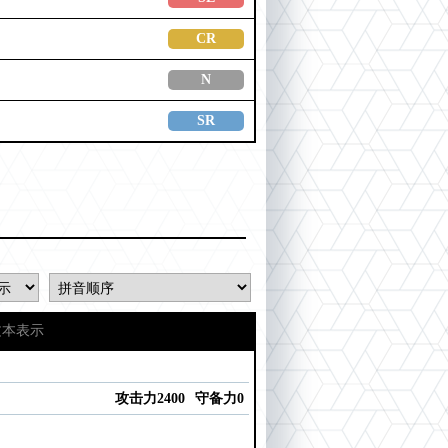
CR
N
SR
文本表示
攻击力2400
守备力0