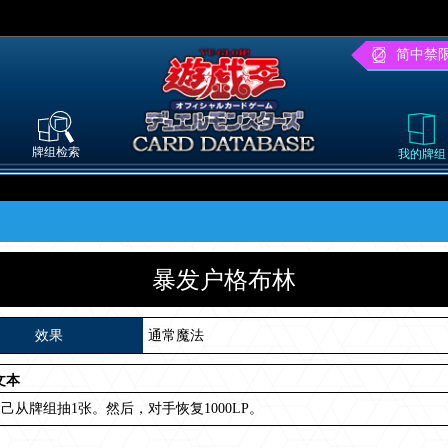
简中禁
牌组检索
我的牌组
暴发户格布林
效果
通常魔法
文本
己从牌组抽1张。然后，对手恢复1000LP。