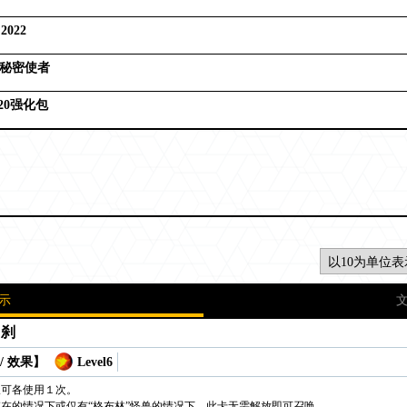
022
 秘密使者
20强化包
示
罗刹
/ 效果】
Level6
仅可各使用１次。
在的情况下或仅有“格布林”怪兽的情况下，此卡无需解放即可召唤。