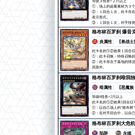
等级３怪兽×２只以上
①：场上的超量素材为３个
②：１回合１次，此卡存
表示形式。
③：１回合１次，对手怪
格布林百罗刹 爆音
炎属性
【兽战士族
此卡名的①②效果１回合
①：此卡召唤・特殊召唤的
②：此卡存在于墓地的情
其除外。
格布林百罗刹唯我
暗属性
【恶魔族 
等级6怪兽×2只以上
此卡名的①②效果1回合仅
①：以自己场上的“格布林
②：在对手回合中，以自己
格布林百罗刹大危
陷阱
永续