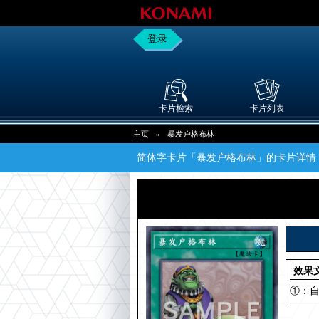
登录
卡片检索
卡片列表
主页
»
暴发户格布林
简体字卡片「暴发户格布林」的卡片详情
效果
①：自