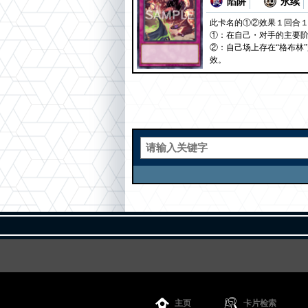
陷阱
永续
此卡名的①②效果１回合
①：在自己・对手的主要阶
②：自己场上存在“格布林
效。
主页
卡片检索