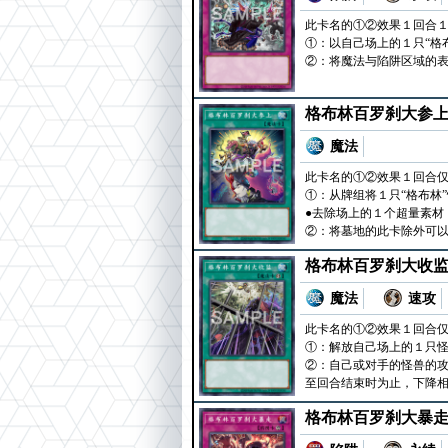
此卡名的①②效果１回合
①：以自己场上的１只“格
②：将魔法与陷阱区域的表
格布林百罗刹大参
魔法
此卡名的①②效果１回合
①：从牌组将１只“格布林
●去除场上的１个超量素材
②：将墓地的此卡除外可以
格布林百罗刹大收
魔法
速攻
此卡名的①②效果１回合
①：解放自己场上的１只怪
②：自己或对手的怪兽的攻
至回合结束时为止，下降相
格布林百罗刹大暴