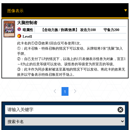
大脑控制者
暗属性
【念动力族 / 协调/效果】
攻击力100
守备力200
Level1
此卡名的①②③效果1回合仅可各使用1次。
①：此卡召唤・特殊召唤的情况下可以发动。从牌组将1张“洗脑”加入
手牌。
②：自己支付了LP的情况下，以场上的1只表侧表示怪兽为对象，宣言1
～8为止的任意等级可以发动。该怪兽的等级变为所宣言的等级。
③：此卡作为同步素材被送至墓地的情况下可以发动。将此卡的效果无
效并以守备表示特殊召唤至对手场上。
1