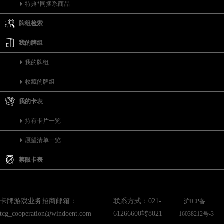
特典*同捆系商品
牌组检索
我的牌组
我的牌组
收藏的牌组
我的卡表
持有卡片一览
愿望清单一览
禁限卡表
卡牌游戏业务招商邮箱：
联系方式：021-
沪ICP备
tcg_cooperation@windoent.com
61266600转8021
16038212号-3