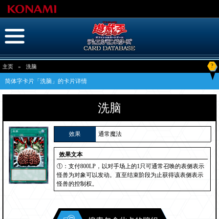
?
主页
»
洗脑
简体字卡片「洗脑」的卡片详情
洗脑
效果
通常魔法
效果文本
①：支付800LP，以对手场上的1只可通常召唤的表侧表示
怪兽为对象可以发动。直至结束阶段为止获得该表侧表示
怪兽的控制权。