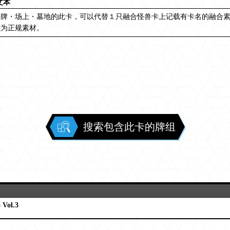
文本
手牌・场上・墓地的此卡，可以代替１只融合怪兽卡上记载有卡名的融合
须为正规素材。
搜索包含此卡的牌组
Vol.3