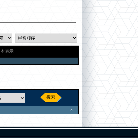
文本表示
搜索
∧