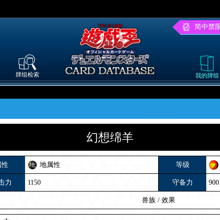
简中禁
牌组检索
我的牌组
幻想绵羊
属性
地属性
等级
击力
1150
守备力
900
兽族
/
效果