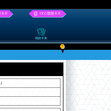
限卡片
OCG禁限卡片
我的卡表
?
2