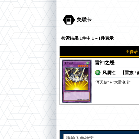
关联卡
检索结果 1件中 1～1件表示
图像表
雷神之怒
风属性
【雷族 /
“耳天使”＋“大雷电球”