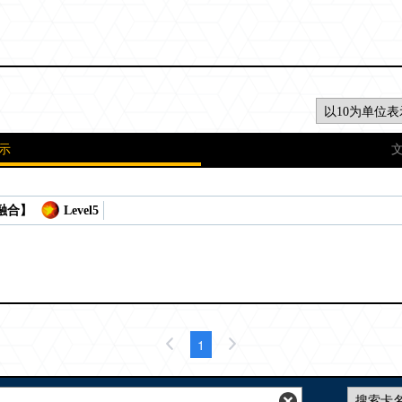
示
 融合】
Level5
1