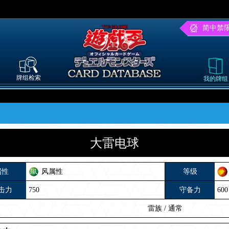
简中禁
牌组检索
我的牌组
大雷电球
属性
风属性
等级
击力
750
守备力
600
雷族
/
通常