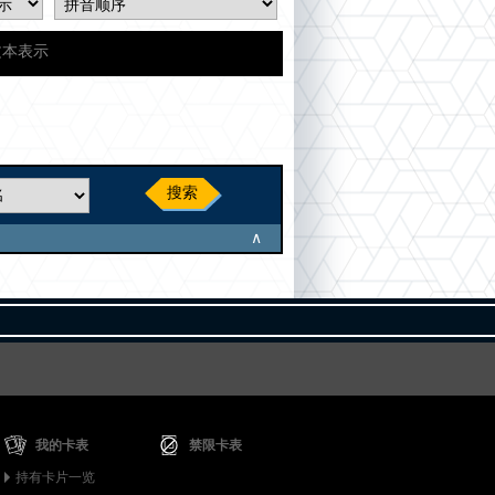
文本表示
搜索
∧
我的卡表
禁限卡表
持有卡片一览