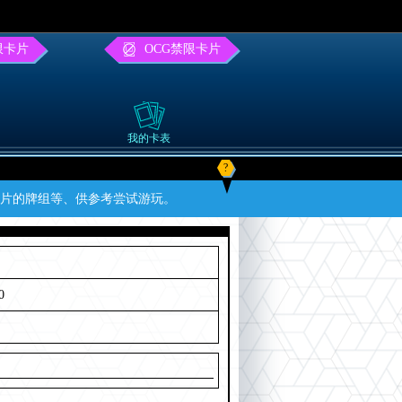
限卡片
OCG禁限卡片
我的卡表
?
卡片的牌组等、供参考尝试游玩。
0