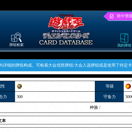
简中禁
牌组检索
我的牌组
为详细的牌组构成。可检索大会优胜牌组/大会入选牌组或是使用了特定
属性
等级
击力
300
守备力
300
种族
/
文本