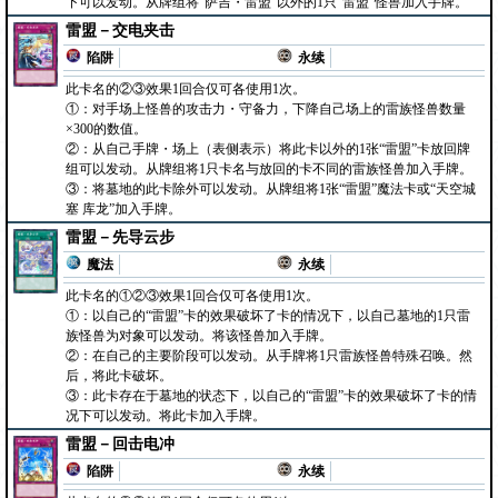
下可以发动。从牌组将“萨吉・雷盟”以外的1只“雷盟”怪兽加入手牌。
雷盟－交电夹击
陷阱
永续
此卡名的②③效果1回合仅可各使用1次。
①：对手场上怪兽的攻击力・守备力，下降自己场上的雷族怪兽数量
×300的数值。
②：从自己手牌・场上（表侧表示）将此卡以外的1张“雷盟”卡放回牌
组可以发动。从牌组将1只卡名与放回的卡不同的雷族怪兽加入手牌。
③：将墓地的此卡除外可以发动。从牌组将1张“雷盟”魔法卡或“天空城
塞 库龙”加入手牌。
雷盟－先导云步
魔法
永续
此卡名的①②③效果1回合仅可各使用1次。
①：以自己的“雷盟”卡的效果破坏了卡的情况下，以自己墓地的1只雷
族怪兽为对象可以发动。将该怪兽加入手牌。
②：在自己的主要阶段可以发动。从手牌将1只雷族怪兽特殊召唤。然
后，将此卡破坏。
③：此卡存在于墓地的状态下，以自己的“雷盟”卡的效果破坏了卡的情
况下可以发动。将此卡加入手牌。
雷盟－回击电冲
陷阱
永续