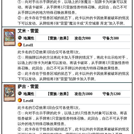
①：向对手出示手牌的此卡，以场上的1张魔法・陷阱卡为对象可以发
动。将该卡破坏，从手牌将1只雷族怪兽特殊召唤。此回合，自己不可
从手牌以外的地方特殊召唤效果怪兽。
②：此卡存在于怪兽区域的状态下，此卡以外的卡因效果被破坏的情况
下可以发动。从牌组将1张“雷盟”魔法卡或“天空城塞 库龙”加入手牌。
艾米・雷盟
地属性
【雷族 / 效果】
攻击力900
守备力300
Level1
此卡名的①②效果1回合仅可各使用1次。
①：用抽牌以外的方法将此卡加入手牌的情况下，将此卡出示给对手，
以场上的1张卡为对象可以发动。将该卡破坏，从手牌将1只雷族怪兽特
殊召唤。此回合，自己不可从手牌以外的地方特殊召唤效果怪兽。
②：此卡存在于怪兽区域的状态下，此卡以外的卡因效果被破坏的情况
下可以发动。从牌组将1张“雷盟”陷阱卡加入手牌。
萨吉・雷盟
地属性
【雷族 / 效果】
攻击力1800
守备力1200
Level4
此卡名的①②效果1回合仅可各使用1次。
①：向对手出示手牌的此卡，以场上的1只怪兽为对象可以发动。将该
怪兽破坏，从手牌将1只雷族怪兽特殊召唤。此回合，自己不可从手牌
以外的地方特殊召唤效果怪兽。
②：此卡存在于怪兽区域的状态下，此卡以外的卡因效果被破坏的情况