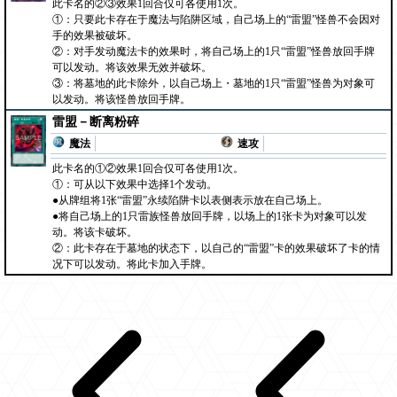
此卡名的②③效果1回合仅可各使用1次。
①：只要此卡存在于魔法与陷阱区域，自己场上的“雷盟”怪兽不会因对
手的效果被破坏。
②：对手发动魔法卡的效果时，将自己场上的1只“雷盟”怪兽放回手牌
可以发动。将该效果无效并破坏。
③：将墓地的此卡除外，以自己场上・墓地的1只“雷盟”怪兽为对象可
以发动。将该怪兽放回手牌。
雷盟－断离粉碎
魔法
速攻
此卡名的①②效果1回合仅可各使用1次。
①：可从以下效果中选择1个发动。
●从牌组将1张“雷盟”永续陷阱卡以表侧表示放在自己场上。
●将自己场上的1只雷族怪兽放回手牌，以场上的1张卡为对象可以发
动。将该卡破坏。
②：此卡存在于墓地的状态下，以自己的“雷盟”卡的效果破坏了卡的情
况下可以发动。将此卡加入手牌。