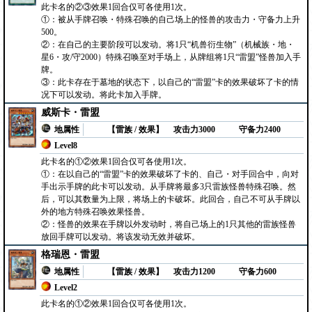
此卡名的②③效果1回合仅可各使用1次。
①：被从手牌召唤・特殊召唤的自己场上的怪兽的攻击力・守备力上升
500。
②：在自己的主要阶段可以发动。将1只“机兽衍生物”（机械族・地・
星6・攻/守2000）特殊召唤至对手场上，从牌组将1只“雷盟”怪兽加入手
牌。
③：此卡存在于墓地的状态下，以自己的“雷盟”卡的效果破坏了卡的情
况下可以发动。将此卡加入手牌。
威斯卡・雷盟
地属性
【雷族 / 效果】
攻击力3000
守备力2400
Level8
此卡名的①②效果1回合仅可各使用1次。
①：在以自己的“雷盟”卡的效果破坏了卡的、自己・对手回合中，向对
手出示手牌的此卡可以发动。从手牌将最多3只雷族怪兽特殊召唤。然
后，可以其数量为上限，将场上的卡破坏。此回合，自己不可从手牌以
外的地方特殊召唤效果怪兽。
②：怪兽的效果在手牌以外发动时，将自己场上的1只其他的雷族怪兽
放回手牌可以发动。将该发动无效并破坏。
格瑞恩・雷盟
地属性
【雷族 / 效果】
攻击力1200
守备力600
Level2
此卡名的①②效果1回合仅可各使用1次。