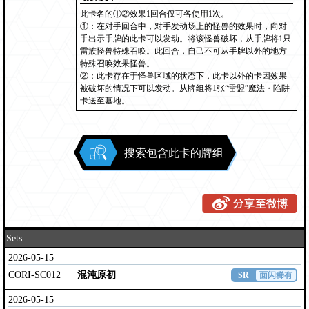
此卡名的①②效果1回合仅可各使用1次。
①：在对手回合中，对手发动场上的怪兽的效果时，向对
手出示手牌的此卡可以发动。将该怪兽破坏，从手牌将1只
雷族怪兽特殊召唤。此回合，自己不可从手牌以外的地方
特殊召唤效果怪兽。
②：此卡存在于怪兽区域的状态下，此卡以外的卡因效果
被破坏的情况下可以发动。从牌组将1张“雷盟”魔法・陷阱
卡送至墓地。
搜索包含此卡的牌组
Sets
2026-05-15
CORI-SC012
混沌原初
SR
面闪稀有
2026-05-15