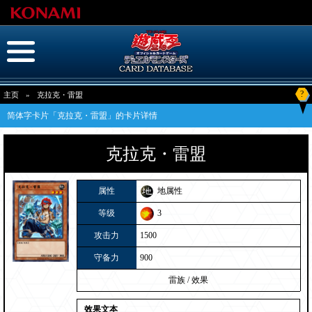
?
主页
»
克拉克・雷盟
简体字卡片「克拉克・雷盟」的卡片详情
克拉克・雷盟
属性
地属性
等级
3
攻击力
1500
守备力
900
雷族
/
效果
效果文本