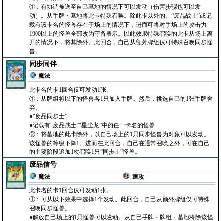
①：有协调被送至自己墓地的情况下可以发动（伤害步骤也可以发
动）。从手牌・墓地将此卡特殊召唤。除此卡以外的、“废品战士”或记
载有该卡名的怪兽存在于场上的情况下，进而可将对手场上的攻击力
1900以上的怪兽全部改为守备表示。以此效果特殊召唤的此卡从场上离
开的情况下，将其除外。此回合，自己从额外牌组仅可特殊召唤同步怪
兽。
同步同伴
魔法
此卡名的卡1回合仅可发动1张。
①：从牌组将以下的怪兽各1只加入手牌。然后，挑选自己的1张手牌舍
弃。
●“废品同步士”
●记载有“废品战士”“星尘龙”中的任一卡名的怪兽
②：将墓地的此卡除外，以自己场上的1只同步怪兽为对象可以发动。
该怪兽的等级下降1。进而在此回合，自己在通常召唤之外，可在自己
的主要阶段追加1次召唤1只“同步士”怪兽。
废品信号
魔法
速攻
此卡名的卡1回合仅可发动1张。
①：可从以下效果中选择1个发动。此回合，自己从额外牌组仅可特殊
召唤同步怪兽。
●解放自己场上的1只怪兽可以发动。从自己手牌・牌组・墓地将除该怪