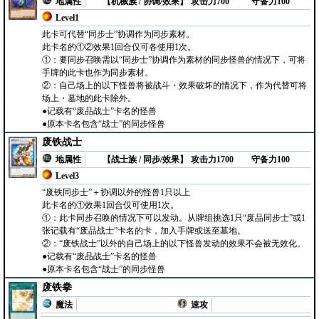
地属性
【机械族 / 协调/效果】
攻击力700
守备力100
Level1
此卡可代替“同步士”协调作为同步素材。
此卡名的①②效果1回合仅可各使用1次。
①：要同步召唤需以“同步士”协调作为素材的同步怪兽的情况下，可将
手牌的此卡也作为同步素材。
②：自己场上的以下怪兽将被战斗・效果破坏的情况下，作为代替可将
场上・墓地的此卡除外。
●记载有“废品战士”卡名的怪兽
●原本卡名包含“战士”的同步怪兽
废铁战士
地属性
【战士族 / 同步/效果】
攻击力1700
守备力100
Level3
“废铁同步士”＋协调以外的怪兽1只以上
此卡名的①效果1回合仅可使用1次。
①：此卡同步召唤的情况下可以发动。从牌组挑选1只“废品同步士”或1
张记载有“废品战士”卡名的卡，加入手牌或送至墓地。
②：“废铁战士”以外的自己场上的以下怪兽发动的效果不会被无效化。
●记载有“废品战士”卡名的怪兽
●原本卡名包含“战士”的同步怪兽
废铁拳
魔法
速攻