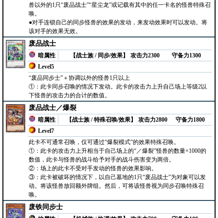
兽以外的1只“废品战士”“星尘龙”或记载有其中的任一卡名的怪兽特殊召
唤。
●对手连锁自己的同步怪兽的效果的发动，来发动效果时可以发动。将
该对手的效果无效。
废品战士
暗属性
【战士族 / 同步/效果】
攻击力2300
守备力1300
Level5
“废品同步士”＋协调以外的怪兽1只以上
①：此卡同步召唤的情况下发动。此卡的攻击力上升自己场上等级2以
下怪兽的攻击力的合计的数值。
废品战士／爆裂
暗属性
【战士族 / 特殊召唤/效果】
攻击力2800
守备力1800
Level7
此卡不可通常召唤，仅可通过“爆裂模式”的效果特殊召唤。
①：此卡的攻击力上升相当于自己场上的“／爆裂”怪兽的数量×1000的
数值，此卡与怪兽的战斗给予对手的战斗伤害变为两倍。
②：场上的此卡不受对手发动的怪兽的效果影响。
③：此卡被破坏的情况下，以自己墓地的1只“废品战士”为对象可以发
动。将该怪兽放回额外牌组。然后，可将该怪兽视为同步召唤特殊召
唤。
废铁同步士