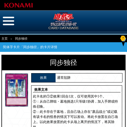
?
主页
»
同步独径
简体字卡片「同步独径」的卡片详情
同步独径
效果
通常陷阱
效果文本
此卡名的①②效果1回合1次，仅可使用其中1个。
①：从自己牌组・墓地挑选1只等级1协调，加入手牌或特
殊召唤。
②：此卡存在于墓地，且自己场上存在“废品战士”或记载
有该卡名的怪兽的情况下可以发动。将此卡放置在自己场
上。以此效果放置的此卡从场上离开的情况下，将其除