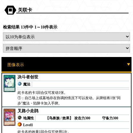
关联卡
检索结果 13件中 1～10件表示
决斗者创世
魔法
此卡名的卡1回合仅可发动1张。
①：自己场上或墓地存在协调的情况下可以发动。从牌组将1张“同
步”魔法・陷阱卡加入手牌。
叉路小走鹃
地属性
【鸟兽族 / 效果】
攻击力300
守备力300
Level1
此卡名的效果1回合仅可使用1次。