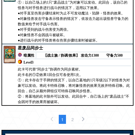
①：以自己场上的1只“废品战士”为对象可以发动。此回合，该自己的
怪兽与对手怪兽进行战斗的情况下，适用以下效果。
●对手直至伤害步骤结束时为止不可发动魔法・陷阱・怪兽的效果。
●对象怪兽攻击守备表示怪兽的情况下，依攻击力超出该怪兽守备力的
数值来给予对手战斗伤害。
●对手受到的战斗伤害变为两倍。
●对象怪兽不会因战斗被破坏。
●进行战斗的对手怪兽将在伤害步骤结束时被破坏。
星废品同步士
暗属性
【战士族 / 协调/效果】
攻击力1300
守备力500
Level3
此卡可代替“同步士”协调作为同步素材。
此卡名的①②效果1回合仅可各使用1次。
①：此卡存在于手牌的情况下，以自己墓地的1只等级2以下的怪兽为对
象可以发动。将此卡特殊召唤，将对象怪兽的效果无效并特殊召唤。此
回合，自己从额外牌组仅可特殊召唤同步怪兽。
②：将墓地的此卡除外可以发动。此回合中，自己场上的“废品战士”不
会因对手的效果而被破坏。
1
2