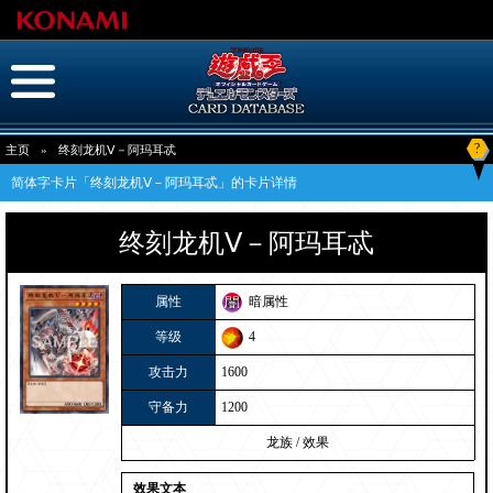
?
主页
»
终刻龙机Ⅴ－阿玛耳忒
简体字卡片「终刻龙机Ⅴ－阿玛耳忒」的卡片详情
终刻龙机Ⅴ－阿玛耳忒
属性
暗属性
等级
4
攻击力
1600
守备力
1200
龙族
/
效果
效果文本