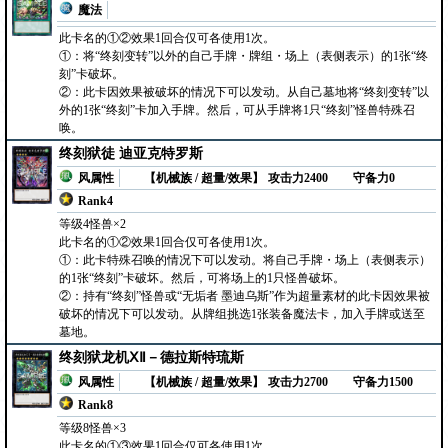
魔法
此卡名的①②效果1回合仅可各使用1次。
①：将“终刻变转”以外的自己手牌・牌组・场上（表侧表示）的1张“终
刻”卡破坏。
②：此卡因效果被破坏的情况下可以发动。从自己墓地将“终刻变转”以
外的1张“终刻”卡加入手牌。然后，可从手牌将1只“终刻”怪兽特殊召
唤。
终刻狱徒 迪亚克特罗斯
风属性
【机械族 / 超量/效果】
攻击力2400
守备力0
Rank4
等级4怪兽×2
此卡名的①②效果1回合仅可各使用1次。
①：此卡特殊召唤的情况下可以发动。将自己手牌・场上（表侧表示）
的1张“终刻”卡破坏。然后，可将场上的1只怪兽破坏。
②：持有“终刻”怪兽或“无垢者 墨迪乌斯”作为超量素材的此卡因效果被
破坏的情况下可以发动。从牌组挑选1张装备魔法卡，加入手牌或送至
墓地。
终刻狱龙机ⅩⅡ－德拉斯特琉斯
风属性
【机械族 / 超量/效果】
攻击力2700
守备力1500
Rank8
等级8怪兽×3
此卡名的①③效果1回合仅可各使用1次。