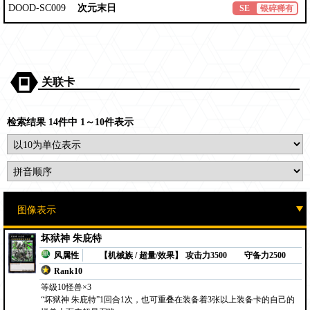
DOOD-SC009
次元末日
SE
银碎稀有
关联卡
检索结果 14件中 1～10件表示
坏狱神 朱庇特
风属性
【机械族 / 超量/效果】
攻击力3500
守备力2500
Rank10
等级10怪兽×3
“坏狱神 朱庇特”1回合1次，也可重叠在装备着3张以上装备卡的自己的