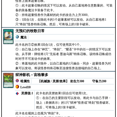
怪兽上面来超量召唤。
①：此卡超量召唤的情况下可以发动。从自己墓地将任意数量的、可装
备的装备魔法卡装备于此卡。
②：持有超量怪兽作为素材的此卡的攻击力上升3000。
③：1回合1次，去除此卡的1个超量素材可以发动。从自己墓地将1
只“终刻”怪兽特殊召唤。然后，可将场上的1张卡破坏。
无预幻的牧歌日常
魔法
此卡名的①②效果1回合1次，仅可使用其中1个。
①：自己场上存在“神艺”、“终刻”、“耀圣”卡中的任一的情况下可以发
动。从手牌・牌组将1只“无垢者 墨迪乌斯”特殊召唤。该特殊召唤成功
时对手不可发动卡的效果。
②：将墓地的此卡除外，以自己墓地的1只融合・同步・超量怪兽为对
象可以发动。将该怪兽特殊召唤至连接怪兽连接端的自己场上。
狱神影机－宙格黎多
暗属性
【机械族 / 灵摆/效果】
攻击力300
守备力200
Level10
灵摆值:1
此卡名的灵摆效果1回合仅可使用1次。
①：在自己的主要阶段可以发动。将此卡与自己手牌・
场上（表侧表示）的1只“狱神”怪兽或“终刻”怪兽破坏。
然后，可将场上的1张卡破坏。
此卡名在规则上也视为“终刻”卡。