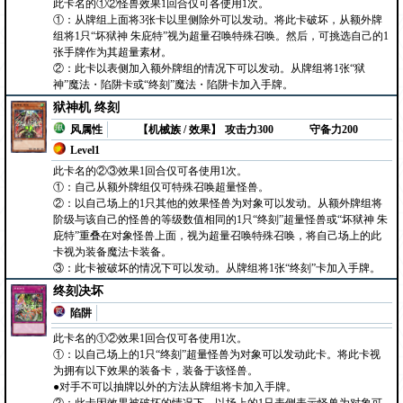
此卡名的①②怪兽效果1回合仅可各使用1次。
①：从牌组上面将3张卡以里侧除外可以发动。将此卡破坏，从额外牌
组将1只“坏狱神 朱庇特”视为超量召唤特殊召唤。然后，可挑选自己的1
张手牌作为其超量素材。
②：此卡以表侧加入额外牌组的情况下可以发动。从牌组将1张“狱
神”魔法・陷阱卡或“终刻”魔法・陷阱卡加入手牌。
狱神机 终刻
风属性
【机械族 / 效果】
攻击力300
守备力200
Level1
此卡名的②③效果1回合仅可各使用1次。
①：自己从额外牌组仅可特殊召唤超量怪兽。
②：以自己场上的1只其他的效果怪兽为对象可以发动。从额外牌组将
阶级与该自己的怪兽的等级数值相同的1只“终刻”超量怪兽或“坏狱神 朱
庇特”重叠在对象怪兽上面，视为超量召唤特殊召唤，将自己场上的此
卡视为装备魔法卡装备。
③：此卡被破坏的情况下可以发动。从牌组将1张“终刻”卡加入手牌。
终刻决坏
陷阱
此卡名的①②效果1回合仅可各使用1次。
①：以自己场上的1只“终刻”超量怪兽为对象可以发动此卡。将此卡视
为拥有以下效果的装备卡，装备于该怪兽。
●对手不可以抽牌以外的方法从牌组将卡加入手牌。