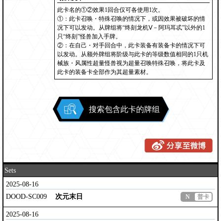
此卡名的①②效果1回合仅可各使用1次。
①：此卡召唤・特殊召唤的情况下，或因效果被破坏的情
况下可以发动。从牌组将“终刻龙机Ⅴ－阿玛耳忒”以外的1
只“终刻”怪兽加入手牌。
②：在自己・对手回合中，此卡装备有装备卡的情况下可
以发动。从额外牌组将阶级与此卡的等级数值相同的1只机
械族・风属性超量怪兽视为超量召唤特殊召唤，将此卡及
此卡的装备卡全部作为其超量素材。
搜索包含此卡的牌组
Sets
2025-08-16
DOOD-SC009
次元末日
N
普卡
2025-08-16