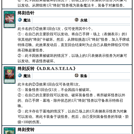
②：此卡因效果被破坏的情况下，以场上的1只表侧表示怪兽为对象可
以发动。从牌组将1只“终刻”怪兽视为装备魔法卡，装备于对象怪兽。
终刻击针
魔法
永续
此卡名的①②效果1回合1次，仅可使用其中1个。
①：在自己的主要阶段可以发动。将自己手牌・场上（表侧表示）的1
张其他的“终刻”卡破坏。然后，从牌组挑选1只“终刻”怪兽，加入手牌或
特殊召唤。此效果发动后，直至回合结束时为止自己从额外牌组仅可特
殊召唤超量怪兽。
②：此卡因效果被破坏的情况下，以场上的1只表侧表示怪兽为对象可
以发动。将该怪兽破坏。
终刻反转《A.D.R.A.S.T.E.I.A.》
魔法
装备
此卡名的②③效果1回合仅可各使用1次。
①：装备怪兽1回合仅1次，不会因战斗被破坏。
②：在自己的主要阶段可以发动。破坏装备怪兽，将所破坏怪兽以外
的、自己手牌・墓地・除外状态的1只“终刻”怪兽以守备表示特殊召
唤。
③：此卡存在于墓地的情况下，以自己场上的1只表侧表示怪兽为对象
可以发动。将此卡装备于该怪兽。然后，自己受到装备怪兽的等级・阶
级×100的伤害。
终刻变转