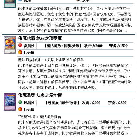
魔法
永续
此卡名的②③效果1回合1次，仅可使用其中1个。①：只要此卡存在于
魔法与陷阱区域，装备了装备卡的“伟魔”怪兽1回合仅各1次，不会因战
斗被破坏。②：在自己的主要阶段可以发动。从手牌将1只等级4魔法师
族怪兽特殊召唤。③：将魔法与陷阱区域表侧表示的此卡送至墓地可以
发动。从手牌将任意数量的“伟魔”怪兽特殊召唤（同名卡最多1张）。
伟魔代蒙 绝火之琐罗亚
炎属性
【魔法师族 / 同步/效果】
攻击力2900
守备力1500
Level8
魔法师族协调＋１只以上协调以外的怪兽
此卡名的③效果１回合仅可使用１次。①：此卡同步召唤成功的情况下
可以发动。从额外牌组将１只“伟魔”怪兽视为装备卡装备于此卡。②：
对手不可发动与自己的魔法与陷阱区域“伟魔”怪兽卡相同种类（融合・
同步・超量・连接）的怪兽效果。③：以自己场上１张“伟魔”卡为对象
可以发动。将该卡破坏，从墓地将此卡特殊召唤。
伟魔圣灵 法典之爱华斯
风属性
【恶魔族 / 融合/效果】
攻击力2000
守备力2800
Level8
“伟魔”怪兽＋魔法师族怪兽
此卡名的①效果1回合仅可使用1次。①：在自己・对手的主要阶段，以
场上1只此卡以外的表侧表示怪兽为对象可以发动。将自己场上的此卡
视为装备卡装备于该怪兽。以此效果将此卡装备于对手怪兽的情况下，