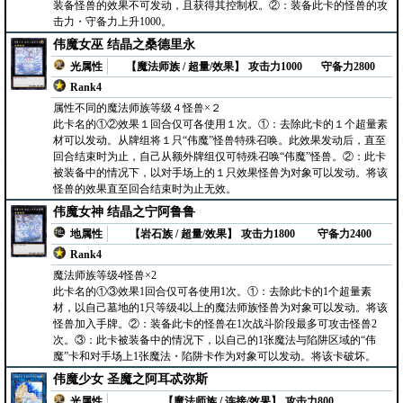
装备怪兽的效果不可发动，且获得其控制权。②：装备此卡的怪兽的攻
击力・守备力上升1000。
伟魔女巫 结晶之桑德里永
光属性
【魔法师族 / 超量/效果】
攻击力1000
守备力2800
Rank4
属性不同的魔法师族等级４怪兽×２
此卡名的①②效果１回合仅可各使用１次。①：去除此卡的１个超量素
材可以发动。从牌组将１只“伟魔”怪兽特殊召唤。此效果发动后，直至
回合结束时为止，自己从额外牌组仅可特殊召唤“伟魔”怪兽。②：此卡
被装备中的情况下，以对手场上的１只效果怪兽为对象可以发动。将该
怪兽的效果直至回合结束时为止无效。
伟魔女神 结晶之宁阿鲁鲁
地属性
【岩石族 / 超量/效果】
攻击力1800
守备力2400
Rank4
魔法师族等级4怪兽×2
此卡名的①③效果1回合仅可各使用1次。①：去除此卡的1个超量素
材，以自己墓地的1只等级4以上的魔法师族怪兽为对象可以发动。将该
怪兽加入手牌。②：装备此卡的怪兽在1次战斗阶段最多可攻击怪兽2
次。③：此卡被装备中的情况下，以自己的1张魔法与陷阱区域的“伟
魔”卡和对手场上1张魔法・陷阱卡作为对象可以发动。将该卡破坏。
伟魔少女 圣魔之阿耳忒弥斯
光属性
【魔法师族 / 连接/效果】
攻击力800