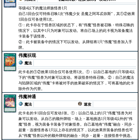
等级4以下的魔法师族怪兽1只
自己1回合仅可特殊召唤1次“伟魔少女 圣魔之阿耳忒弥斯”，其①②效果
1回合仅可各使用1次。
①：此卡存在于怪兽区域的状态下，有“伟魔”怪兽被召唤・特殊召唤的
情况下，以其中1只为对象可以发动。将自己场上的此卡视为装备魔法
卡装备于该怪兽。
②：此卡被装备中的情况下可以发动。从牌组将1只“伟魔”怪兽加入手
牌。
伟魔祆现
魔法
此卡名的①②效果1回合仅可各使用1次。①：以自己墓地的1只等级4以
下的“伟魔”怪兽为对象可以发动。将该怪兽特殊召唤。②：自己的魔法
与陷阱区域的“伟魔”卡将被对手的效果破坏的情况下，可将墓地的此卡
除外作为代替。
伟魔神通
魔法
速攻
此卡名的卡1回合仅可发动1张。①：以自己场上的1只“伟魔”怪兽为对
象可以发动。从自己的额外牌组・场上・墓地挑选1只等级4以外的“伟
魔”怪兽，视为装备卡装备于对象怪兽。自己墓地有“伟魔”融合・同步・
超量・连接怪兽各1只以上存在的情况下，以此效果所装备的怪兽也可
从“伟魔”怪兽以外的额外牌组的融合・同步・超量・连接怪兽中挑选。