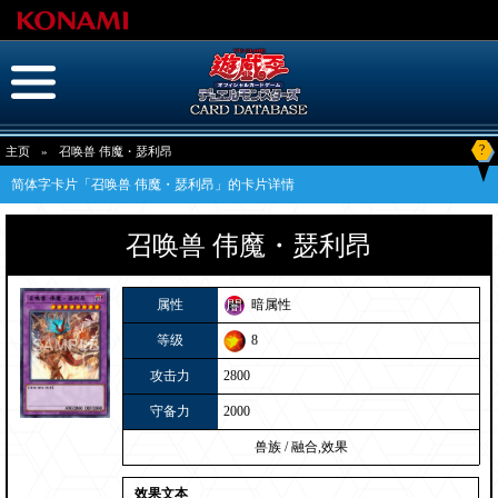
?
主页
»
召唤兽 伟魔・瑟利昂
简体字卡片「召唤兽 伟魔・瑟利昂」的卡片详情
召唤兽 伟魔・瑟利昂
属性
暗属性
等级
8
攻击力
2800
守备力
2000
兽族
/
融合,效果
效果文本