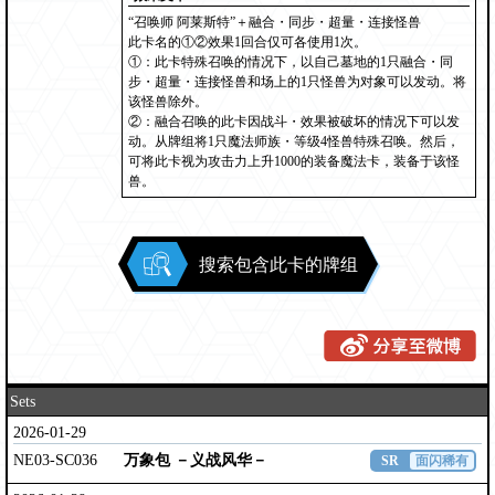
“召唤师 阿莱斯特”＋融合・同步・超量・连接怪兽
此卡名的①②效果1回合仅可各使用1次。
①：此卡特殊召唤的情况下，以自己墓地的1只融合・同
步・超量・连接怪兽和场上的1只怪兽为对象可以发动。将
该怪兽除外。
②：融合召唤的此卡因战斗・效果被破坏的情况下可以发
动。从牌组将1只魔法师族・等级4怪兽特殊召唤。然后，
可将此卡视为攻击力上升1000的装备魔法卡，装备于该怪
兽。
搜索包含此卡的牌组
Sets
2026-01-29
NE03-SC036
万象包 －义战风华－
SR
面闪稀有