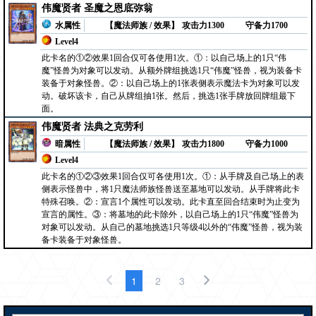
伟魔贤者 圣魔之恩底弥翁
水属性
【魔法师族 / 效果】
攻击力1300
守备力1700
Level4
此卡名的①②效果1回合仅可各使用1次。①：以自己场上的1只“伟
魔”怪兽为对象可以发动。从额外牌组挑选1只“伟魔”怪兽，视为装备卡
装备于对象怪兽。②：以自己场上的1张表侧表示魔法卡为对象可以发
动。破坏该卡，自己从牌组抽1张。然后，挑选1张手牌放回牌组最下
面。
伟魔贤者 法典之克劳利
暗属性
【魔法师族 / 效果】
攻击力1800
守备力1000
Level4
此卡名的①②③效果1回合仅可各使用1次。①：从手牌及自己场上的表
侧表示怪兽中，将1只魔法师族怪兽送至墓地可以发动。从手牌将此卡
特殊召唤。②：宣言1个属性可以发动。此卡直至回合结束时为止变为
宣言的属性。③：将墓地的此卡除外，以自己场上的1只“伟魔”怪兽为
对象可以发动。从自己的墓地挑选1只等级4以外的“伟魔”怪兽，视为装
备卡装备于对象怪兽。
1
2
3