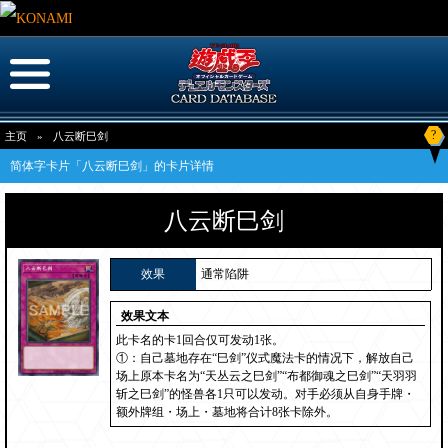
?
主页
»
八云断巳剑
简体字卡片「八云断巳剑」的卡片详情
八云断巳剑
效果
通常陷阱
效果文本
此卡名的卡1回合仅可发动1张。
①：自己墓地存在“巳剑”仪式魔法卡的情况下，解放自己
场上原本卡名为“天丛云之巳剑”“布都御魂之巳剑”“天羽羽
斩之巳剑”的怪兽各1只可以发动。对手必须从自身手牌・
额外牌组・场上・墓地将合计8张卡除外。