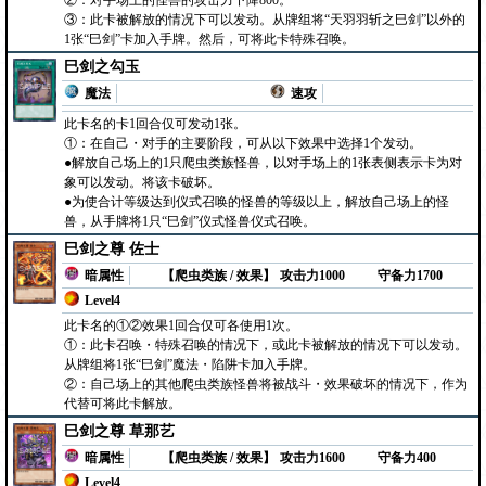
②：对手场上的怪兽的攻击力下降800。
③：此卡被解放的情况下可以发动。从牌组将“天羽羽斩之巳剑”以外的
1张“巳剑”卡加入手牌。然后，可将此卡特殊召唤。
巳剑之勾玉
魔法
速攻
此卡名的卡1回合仅可发动1张。
①：在自己・对手的主要阶段，可从以下效果中选择1个发动。
●解放自己场上的1只爬虫类族怪兽，以对手场上的1张表侧表示卡为对
象可以发动。将该卡破坏。
●为使合计等级达到仪式召唤的怪兽的等级以上，解放自己场上的怪
兽，从手牌将1只“巳剑”仪式怪兽仪式召唤。
巳剑之尊 佐士
暗属性
【爬虫类族 / 效果】
攻击力1000
守备力1700
Level4
此卡名的①②效果1回合仅可各使用1次。
①：此卡召唤・特殊召唤的情况下，或此卡被解放的情况下可以发动。
从牌组将1张“巳剑”魔法・陷阱卡加入手牌。
②：自己场上的其他爬虫类族怪兽将被战斗・效果破坏的情况下，作为
代替可将此卡解放。
巳剑之尊 草那艺
暗属性
【爬虫类族 / 效果】
攻击力1600
守备力400
Level4