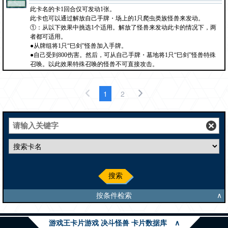
此卡名的卡1回合仅可发动1张。
此卡也可以通过解放自己手牌・场上的1只爬虫类族怪兽来发动。
①：从以下效果中挑选1个适用。解放了怪兽来发动此卡的情况下，两
者都可适用。
●从牌组将1只“巳剑”怪兽加入手牌。
●自己受到800伤害。然后，可从自己手牌・墓地将1只“巳剑”怪兽特殊
召唤。以此效果特殊召唤的怪兽不可直接攻击。
1
2
搜索
按条件检索
∧
游戏王卡片游戏 决斗怪兽 卡片数据库
∧