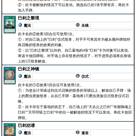
②：此卡被解放的情况下可以发动。挑选自己的1张手牌舍弃，将此卡
加入手牌。
巳剑之磐境
魔法
永续
此卡名的②效果1回合仅可使用1次。
①：对自己场上的“巳剑”仪式怪兽，对手不可将其作为被从额外牌组特
殊召唤的怪兽的效果的对象。
②：以“巳剑之磐境”以外的、自己墓地的4张“巳剑”卡为对象可以发动。
将该卡放回牌组。对手场上存在怪兽的情况下，对手进而必须将自身场
上的1只怪兽解放。
巳剑之神镜
魔法
仪式
此卡名的①②效果1回合仅可各使用1次。
①：为使合计等级达到仪式召唤的怪兽的等级以上，解放自己手牌・场
上的爬虫类族怪兽，从自己手牌・墓地将1只爬虫类族仪式怪兽仪式召
唤。
②：此卡存在于墓地的状态下，自己场上的“天丛云之巳剑”“布都御魂之
巳剑”“天羽羽斩之巳剑”中的任一被解放的情况下可以发动。将此卡放回
牌组。
巳剑劝请
魔法
速攻