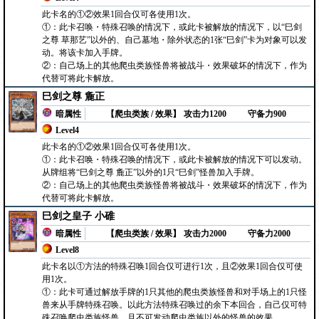
此卡名的①②效果1回合仅可各使用1次。
①：此卡召唤・特殊召唤的情况下，或此卡被解放的情况下，以“巳剑
之尊 草那艺”以外的、自己墓地・除外状态的1张“巳剑”卡为对象可以发
动。将该卡加入手牌。
②：自己场上的其他爬虫类族怪兽将被战斗・效果破坏的情况下，作为
代替可将此卡解放。
巳剑之尊 麁正
暗属性
【爬虫类族 / 效果】
攻击力1200
守备力900
Level4
此卡名的①②效果1回合仅可各使用1次。
①：此卡召唤・特殊召唤的情况下，或此卡被解放的情况下可以发动。
从牌组将“巳剑之尊 麁正”以外的1只“巳剑”怪兽加入手牌。
②：自己场上的其他爬虫类族怪兽将被战斗・效果破坏的情况下，作为
代替可将此卡解放。
巳剑之皇子 小碓
暗属性
【爬虫类族 / 效果】
攻击力2000
守备力2000
Level8
此卡名以①方法的特殊召唤1回合仅可进行1次，且②效果1回合仅可使
用1次。
①：此卡可通过解放手牌的1只其他的爬虫类族怪兽和对手场上的1只怪
兽来从手牌特殊召唤。以此方法特殊召唤过的余下本回合，自己仅可特
殊召唤爬虫类族怪兽，且不可发动爬虫类族以外的怪兽的效果。