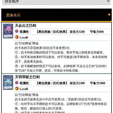
天丛云之巳剑
暗属性
【爬虫类族 / 仪式/效果】
攻击力3200
守备力800
Level8
以“巳剑降临”降临
此卡名的①②③效果1回合仅可各使用1次。
①：此卡特殊召唤的情况下可以发动。将对手场上的怪兽全部破坏。
②：对手发动效果时可以发动。对手可挑选1张手牌舍弃。未舍弃的情
况下，其效果无效化。
③：此卡被解放的情况下可以发动。从牌组将“天丛云之巳剑”以外的1
张“巳剑”卡加入手牌。然后，可将此卡特殊召唤。
天羽羽斩之巳剑
暗属性
【爬虫类族 / 仪式/效果】
攻击力2400
守备力1800
Level8
以“巳剑降临”降临
此卡名的①效果在决斗中仅可使用1次，③效果1回合仅可使用1次。
①：向对手出示手牌的此卡可以发动。从牌组将1只“巳剑”怪兽特殊召
唤。然后，解放自己场上的1只怪兽。