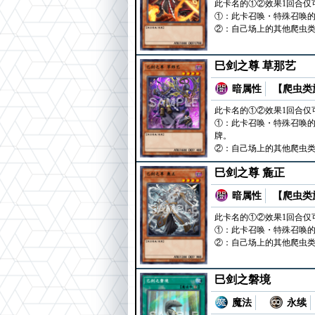
此卡名的①②效果1回合仅
①：此卡召唤・特殊召唤的
②：自己场上的其他爬虫
巳剑之尊 草那艺
暗属性
【爬虫类族
此卡名的①②效果1回合仅
①：此卡召唤・特殊召唤的
牌。
②：自己场上的其他爬虫
巳剑之尊 麁正
暗属性
【爬虫类族
此卡名的①②效果1回合仅
①：此卡召唤・特殊召唤的
②：自己场上的其他爬虫
巳剑之磐境
魔法
永续