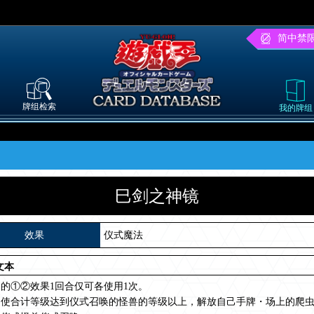
简中禁
牌组检索
我的牌组
巳剑之神镜
效果
仪式魔法
文本
的①②效果1回合仅可各使用1次。
为使合计等级达到仪式召唤的怪兽的等级以上，解放自己手牌・场上的爬虫