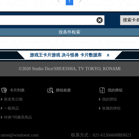
1
按条件检索
游戏王卡片游戏 决斗怪兽 卡片数据库
∧
©2020 Studio Dice/SHUEISHA, TV TOKYO, KONAMI
卡片列表
牌组检索
我的牌组
新发售日顺
我的牌组
一般商品
收藏的牌组
特典*同捆系商品
on@windoent.com
联系方式：021-61266600转8021