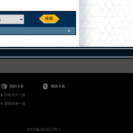
搜索
∧
我的卡表
禁限卡表
持有卡片一览
愿望清单一览
沪ICP备16038212号-3