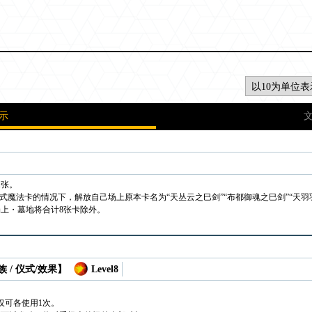
示
1张。
仪式魔法卡的情况下，解放自己场上原本卡名为“天丛云之巳剑”“布都御魂之巳剑”“天
上・墓地将合计8张卡除外。
 / 仪式/效果】
Level8
仅可各使用1次。