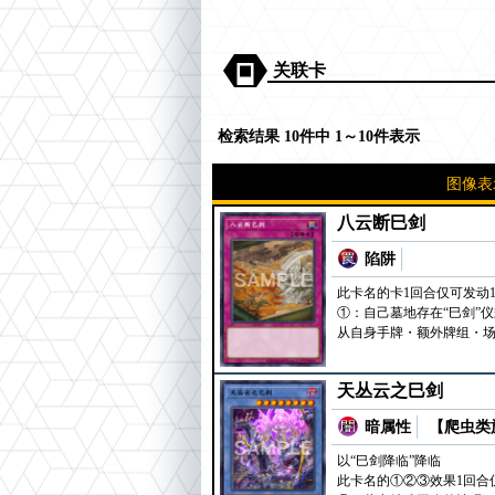
关联卡
检索结果 10件中 1～10件表示
图像表
八云断巳剑
陷阱
此卡名的卡1回合仅可发动
①：自己墓地存在“巳剑”
从自身手牌・额外牌组・场
天丛云之巳剑
暗属性
【爬虫类族
以“巳剑降临”降临
此卡名的①②③效果1回合