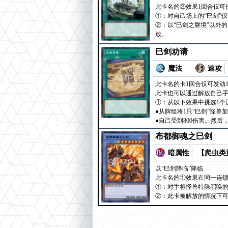
此卡名的②效果1回合仅可
①：对自己场上的“巳剑”
②：以“巳剑之磐境”以外
放。
巳剑劝请
魔法
速攻
此卡名的卡1回合仅可发动
此卡也可以通过解放自己手
①：从以下效果中挑选1个
●从牌组将1只“巳剑”怪兽
●自己受到800伤害。然
布都御魂之巳剑
暗属性
【爬虫类族
以“巳剑降临”降临
此卡名的①效果在同一连锁
①：对手将怪兽特殊召唤的
②：此卡被解放的情况下可