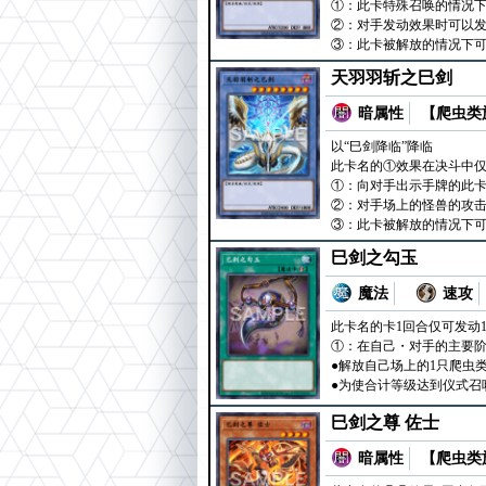
①：此卡特殊召唤的情况
②：对手发动效果时可以发
③：此卡被解放的情况下可
天羽羽斩之巳剑
暗属性
【爬虫类族
以“巳剑降临”降临
此卡名的①效果在决斗中仅
①：向对手出示手牌的此卡
②：对手场上的怪兽的攻击
③：此卡被解放的情况下可
巳剑之勾玉
魔法
速攻
此卡名的卡1回合仅可发动
①：在自己・对手的主要阶
●解放自己场上的1只爬虫
●为使合计等级达到仪式召
巳剑之尊 佐士
暗属性
【爬虫类族