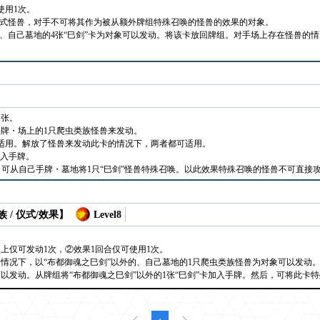
使用1次。
仪式怪兽，对手不可将其作为被从额外牌组特殊召唤的怪兽的效果的对象。
的、自己墓地的4张“巳剑”卡为对象可以发动。将该卡放回牌组。对手场上存在怪兽的
1张。
牌・场上的1只爬虫类族怪兽来发动。
适用。解放了怪兽来发动此卡的情况下，两者都可适用。
加入手牌。
后，可从自己手牌・墓地将1只“巳剑”怪兽特殊召唤。以此效果特殊召唤的怪兽不可直接
 / 仪式/效果】
Level8
上仅可发动1次，②效果1回合仅可使用1次。
情况下，以“布都御魂之巳剑”以外的、自己墓地的1只爬虫类族怪兽为对象可以发动
以发动。从牌组将“布都御魂之巳剑”以外的1张“巳剑”卡加入手牌。然后，可将此卡