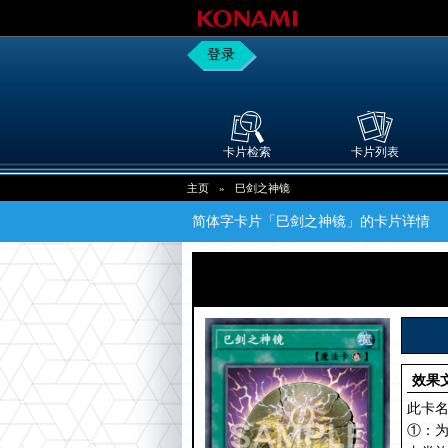
登录
卡片检索
卡片列表
主页
»
巳剑之神镜
简体字卡片「巳剑之神镜」的卡片详情
效果
此卡名
①：