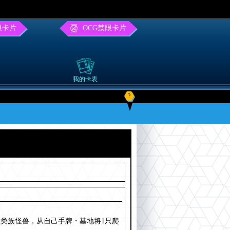
限卡片
OCG禁限卡片
我的卡表
?
类族怪兽，从自己手牌・墓地将1只爬