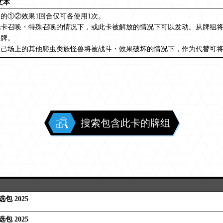
文本
的①②效果1回合仅可各使用1次。
卡召唤・特殊召唤的情况下，或此卡被解放的情况下可以发动。从牌组将“巳
手牌。
自己场上的其他爬虫类族怪兽将被战斗・效果破坏的情况下，作为代替可
搜索包含此卡的牌组
包 2025
包 2025