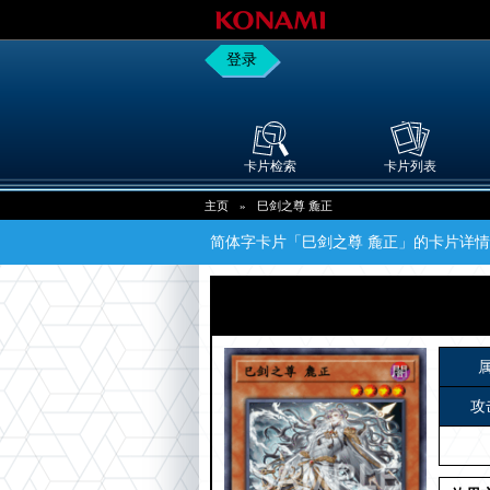
登录
卡片检索
卡片列表
主页
»
巳剑之尊 麁正
简体字卡片「巳剑之尊 麁正」的卡片详情
攻