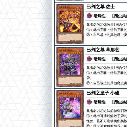
巳剑之尊 佐士
暗属性
【爬虫类族
此卡名的①②效果1回合仅
①：此卡召唤・特殊召唤的
②：自己场上的其他爬虫
巳剑之尊 草那艺
暗属性
【爬虫类族
此卡名的①②效果1回合仅
①：此卡召唤・特殊召唤的
牌。
②：自己场上的其他爬虫
巳剑之皇子 小碓
暗属性
【爬虫类族
此卡名以①方法的特殊召唤
①：此卡可通过解放手牌的
怪兽，且不可发动爬虫类
②：此卡被解放的情况下可