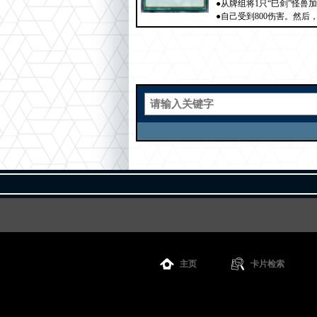
●从牌组将1只“巳剑”怪兽
●自己受到800伤害。然
主页
卡片检索