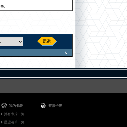
攻击。
搜索
∧
我的卡表
禁限卡表
持有卡片一览
愿望清单一览