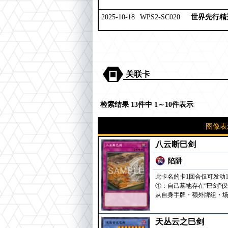
2025-10-18
WPS2-SC020
世界先行精选
关联卡
检索结果 13件中 1～10件表示
图像表
八云断巳剑
陷阱
此卡名的卡1回合仅可发动
①：自己墓地存在“巳剑”
从自身手牌・额外牌组・场
天丛云之巳剑