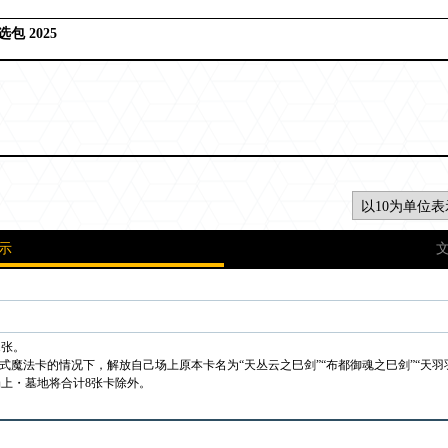
包 2025
示
1张。
仪式魔法卡的情况下，解放自己场上原本卡名为“天丛云之巳剑”“布都御魂之巳剑”“天
上・墓地将合计8张卡除外。