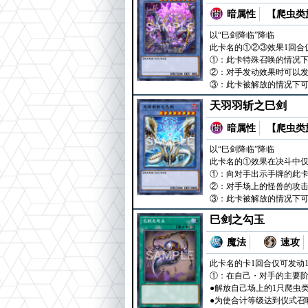
暗属性
【爬虫类族
以“巳剑降临”降临
此卡名的①②③效果1回合
①：此卡特殊召唤的情况
②：对手发动效果时可以发
③：此卡被解放的情况下可
天羽羽斩之巳剑
暗属性
【爬虫类族
以“巳剑降临”降临
此卡名的①效果在决斗中仅
①：向对手出示手牌的此卡
②：对手场上的怪兽的攻击
③：此卡被解放的情况下可
巳剑之勾玉
魔法
速攻
此卡名的卡1回合仅可发动
①：在自己・对手的主要阶
●解放自己场上的1只爬虫
●为使合计等级达到仪式召