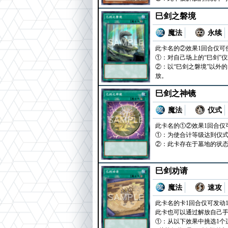
巳剑之磐境
魔法
永续
此卡名的②效果1回合仅可
①：对自己场上的“巳剑”
②：以“巳剑之磐境”以外
放。
巳剑之神镜
魔法
仪式
此卡名的①②效果1回合仅
①：为使合计等级达到仪式
②：此卡存在于墓地的状态
巳剑劝请
魔法
速攻
此卡名的卡1回合仅可发动
此卡也可以通过解放自己手
①：从以下效果中挑选1个