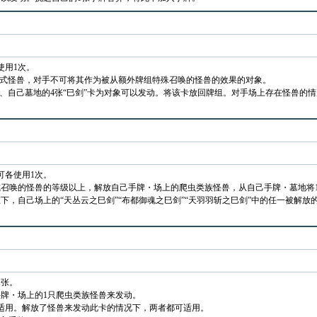
使用1次。
仪式怪兽，对手不可将其作为被从额外牌组特殊召唤的怪兽的效果的对象。
的、自己墓地的4张“巳剑”卡为对象可以发动。将该卡放回牌组。对手场上存在怪兽的
可各使用1次。
召唤的怪兽的等级以上，解放自己手牌・场上的爬虫类族怪兽，从自己手牌・墓地将
下，自己场上的“天丛云之巳剑”“布都御魂之巳剑”“天羽羽斩之巳剑”中的任一被解
1张。
牌・场上的1只爬虫类族怪兽来发动。
适用。解放了怪兽来发动此卡的情况下，两者都可适用。