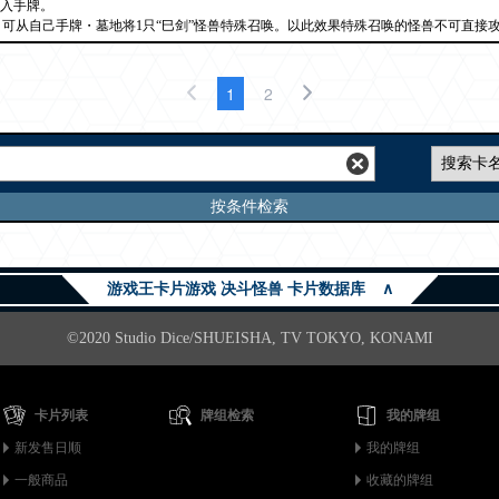
加入手牌。
后，可从自己手牌・墓地将1只“巳剑”怪兽特殊召唤。以此效果特殊召唤的怪兽不可直接
1
2
按条件检索
游戏王卡片游戏 决斗怪兽 卡片数据库
∧
©2020 Studio Dice/SHUEISHA, TV TOKYO, KONAMI
卡片列表
牌组检索
我的牌组
新发售日顺
我的牌组
一般商品
收藏的牌组