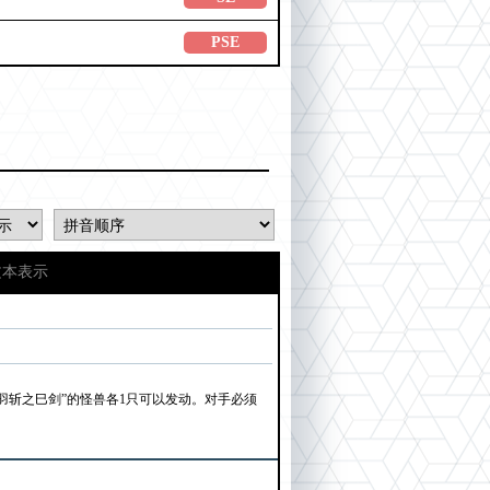
PSE
文本表示
羽羽斩之巳剑”的怪兽各1只可以发动。对手必须