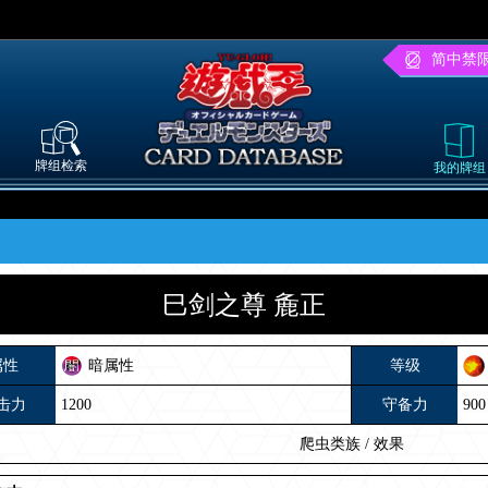
简中禁
牌组检索
我的牌组
巳剑之尊 麁正
属性
暗属性
等级
击力
1200
守备力
900
爬虫类族
/
效果