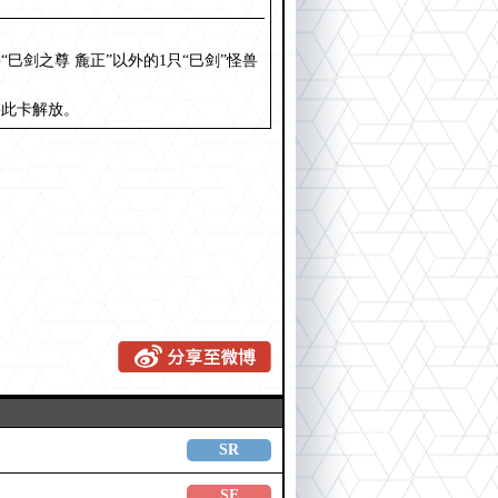
剑之尊 麁正”以外的1只“巳剑”怪兽
将此卡解放。
SR
SE