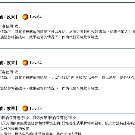
 / 效果】
Level4
可各使用1次。
情况下，或此卡被解放的情况下可以发动。从牌组将1张“巳剑”魔法・陷阱卡加入手
类族怪兽将被战斗・效果破坏的情况下，作为代替可将此卡解放。
 / 效果】
Level4
可各使用1次。
情况下，或此卡被解放的情况下，以“巳剑之尊 草那艺”以外的、自己墓地・除外状态
类族怪兽将被战斗・效果破坏的情况下，作为代替可将此卡解放。
 / 效果】
Level8
1回合仅可进行1次，且②效果1回合仅可使用1次。
1只其他的爬虫类族怪兽和对手场上的1只怪兽来从手牌特殊召唤。以此方法特殊召
族以外的怪兽的效果。
以发动。挑选自己的1张手牌舍弃，将此卡加入手牌。