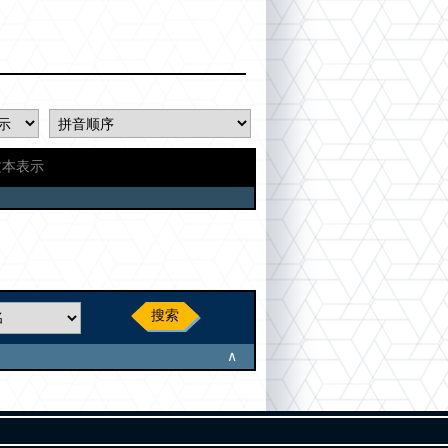
文本表示
搜索
∧