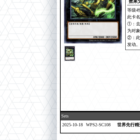
效果
等级4
此卡名
①：去
为对
②：
发动。
Sets
2025-10-18
WPS2-SC108
世界先行精选