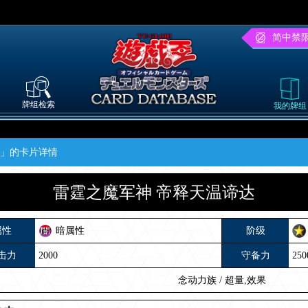
简中禁
牌组检索
我的牌组
达」的卡片详情
雷霆之魔军神 帝释天温谛达
属性
暗属性
阶级
击力
2000
守备力
250
念动力族
/
超量,效果