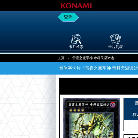
登录
卡片检索
卡片列表
主页
»
雷霆之魔军神 帝释天温谛达
简体字卡片「雷霆之魔军神 帝释天温谛
攻