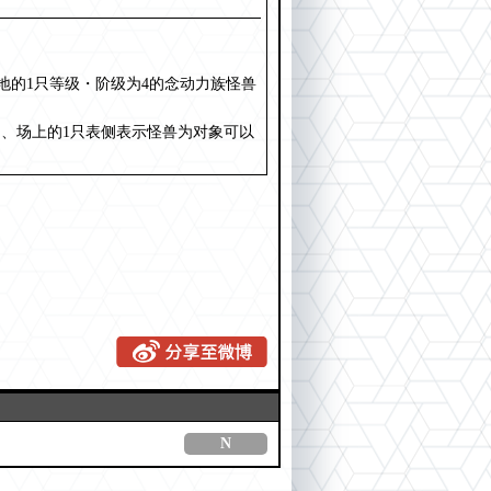
地的1只等级・阶级为4的念动力族怪兽
、场上的1只表侧表示怪兽为对象可以
N