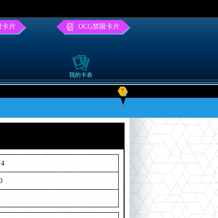
限卡片
OCG禁限卡片
我的卡表
?
4
0