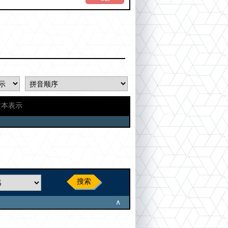
文本表示
搜索
∧