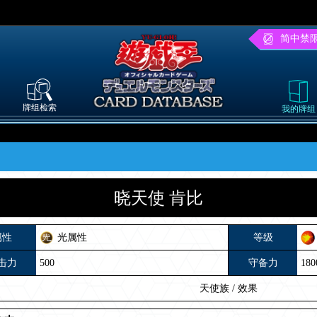
简中禁
牌组检索
我的牌组
晓天使 肯比
属性
光属性
等级
击力
500
守备力
180
天使族
/
效果