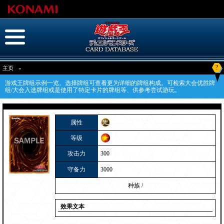
?
主页
»
游戏王牌组示例一览。选择牌组可查看更为详细的牌组构成。可检索大会优胜牌
组/大会入选牌组或是使用了特定卡片的牌组等、供参考尝试游玩。
属性
等级
攻击力
300
守备力
3000
种族
/
效果文本