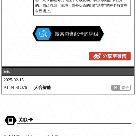
③：此卡被破坏的情况下可以发动。将永续陷阱卡以外
的、自己牌组・墓地・除外状态的1张“龙华”陷阱卡放置在
自己场上。
搜索包含此卡的牌组
Sets
2025-02-15
ALIN-SC076
人合智能
N
普卡
关联卡