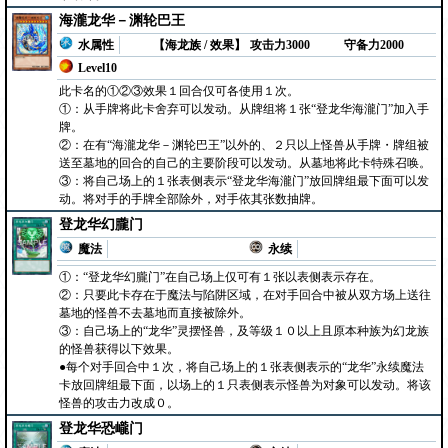
海瀧龙华－渊轮巴王
水属性
【海龙族 / 效果】
攻击力3000
守备力2000
Level10
此卡名的①②③效果１回合仅可各使用１次。
①：从手牌将此卡舍弃可以发动。从牌组将１张“登龙华海瀧门”加入手
牌。
②：在有“海瀧龙华－渊轮巴王”以外的、２只以上怪兽从手牌・牌组被
送至墓地的回合的自己的主要阶段可以发动。从墓地将此卡特殊召唤。
③：将自己场上的１张表侧表示“登龙华海瀧门”放回牌组最下面可以发
动。将对手的手牌全部除外，对手依其张数抽牌。
登龙华幻朧门
魔法
永续
①：“登龙华幻朧门”在自己场上仅可有１张以表侧表示存在。
②：只要此卡存在于魔法与陷阱区域，在对手回合中被从双方场上送往
墓地的怪兽不去墓地而直接被除外。
③：自己场上的“龙华”灵摆怪兽，及等级１０以上且原本种族为幻龙族
的怪兽获得以下效果。
●每个对手回合中１次，将自己场上的１张表侧表示的“龙华”永续魔法
卡放回牌组最下面，以场上的１只表侧表示怪兽为对象可以发动。将该
怪兽的攻击力改成０。
登龙华恐巄门