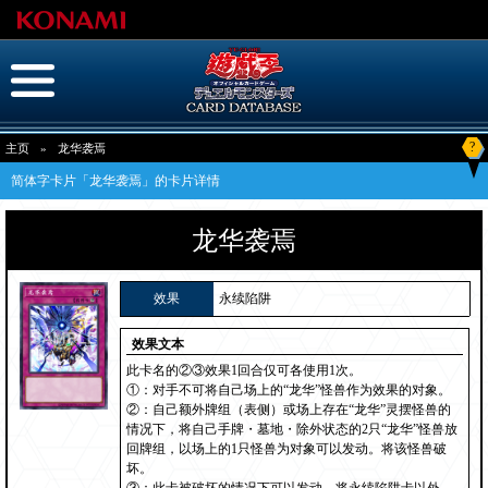
?
主页
»
龙华袭焉
简体字卡片「龙华袭焉」的卡片详情
龙华袭焉
效果
永续陷阱
效果文本
此卡名的②③效果1回合仅可各使用1次。
①：对手不可将自己场上的“龙华”怪兽作为效果的对象。
②：自己额外牌组（表侧）或场上存在“龙华”灵摆怪兽的
情况下，将自己手牌・墓地・除外状态的2只“龙华”怪兽放
回牌组，以场上的1只怪兽为对象可以发动。将该怪兽破
坏。