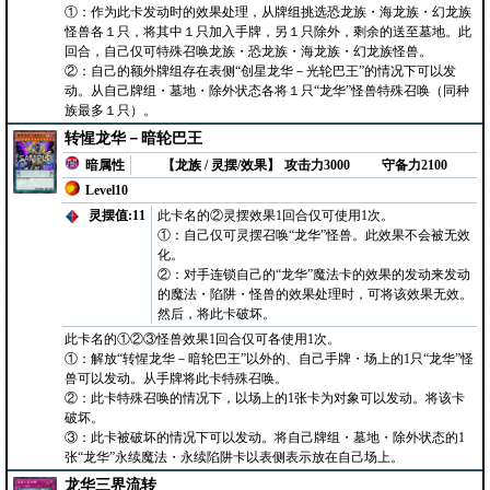
①：作为此卡发动时的效果处理，从牌组挑选恐龙族・海龙族・幻龙族
怪兽各１只，将其中１只加入手牌，另１只除外，剩余的送至墓地。此
回合，自己仅可特殊召唤龙族・恐龙族・海龙族・幻龙族怪兽。
②：自己的额外牌组存在表侧“创星龙华－光轮巴王”的情况下可以发
动。从自己牌组・墓地・除外状态各将１只“龙华”怪兽特殊召唤（同种
族最多１只）。
转惺龙华－暗轮巴王
暗属性
【龙族 / 灵摆/效果】
攻击力3000
守备力2100
Level10
灵摆值:11
此卡名的②灵摆效果1回合仅可使用1次。
①：自己仅可灵摆召唤“龙华”怪兽。此效果不会被无效
化。
②：对手连锁自己的“龙华”魔法卡的效果的发动来发动
的魔法・陷阱・怪兽的效果处理时，可将该效果无效。
然后，将此卡破坏。
此卡名的①②③怪兽效果1回合仅可各使用1次。
①：解放“转惺龙华－暗轮巴王”以外的、自己手牌・场上的1只“龙华”怪
兽可以发动。从手牌将此卡特殊召唤。
②：此卡特殊召唤的情况下，以场上的1张卡为对象可以发动。将该卡
破坏。
③：此卡被破坏的情况下可以发动。将自己牌组・墓地・除外状态的1
张“龙华”永续魔法・永续陷阱卡以表侧表示放在自己场上。
龙华三界流转