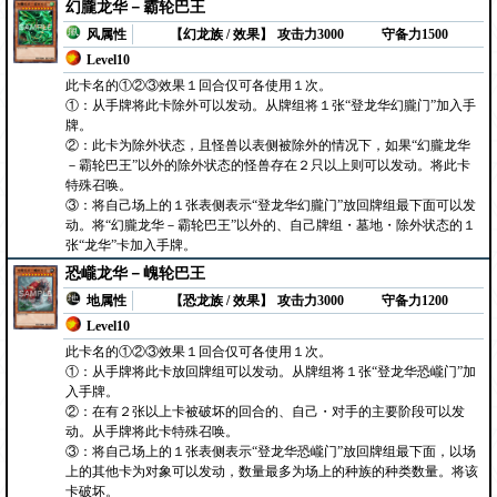
幻朧龙华－霸轮巴王
风属性
【幻龙族 / 效果】
攻击力3000
守备力1500
Level10
此卡名的①②③效果１回合仅可各使用１次。
①：从手牌将此卡除外可以发动。从牌组将１张“登龙华幻朧门”加入手
牌。
②：此卡为除外状态，且怪兽以表侧被除外的情况下，如果“幻朧龙华
－霸轮巴王”以外的除外状态的怪兽存在２只以上则可以发动。将此卡
特殊召唤。
③：将自己场上的１张表侧表示“登龙华幻朧门”放回牌组最下面可以发
动。将“幻朧龙华－霸轮巴王”以外的、自己牌组・墓地・除外状态的１
张“龙华”卡加入手牌。
恐巄龙华－㟴轮巴王
地属性
【恐龙族 / 效果】
攻击力3000
守备力1200
Level10
此卡名的①②③效果１回合仅可各使用１次。
①：从手牌将此卡放回牌组可以发动。从牌组将１张“登龙华恐巄门”加
入手牌。
②：在有２张以上卡被破坏的回合的、自己・对手的主要阶段可以发
动。从手牌将此卡特殊召唤。
③：将自己场上的１张表侧表示“登龙华恐巄门”放回牌组最下面，以场
上的其他卡为对象可以发动，数量最多为场上的种族的种类数量。将该
卡破坏。