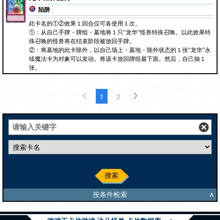
陷阱
此卡名的①②效果１回合仅可各使用１次。
①：从自己手牌・牌组・墓地将１只“龙华”怪兽特殊召唤。以此效果特
殊召唤的怪兽将在结束阶段被放回手牌。
②：将墓地的此卡除外，以自己场上・墓地・除外状态的１张“龙华”永
续魔法卡为对象可以发动。将该卡放回牌组最下面。然后，自己抽１
张。
1
2
搜索
按条件检索
∧