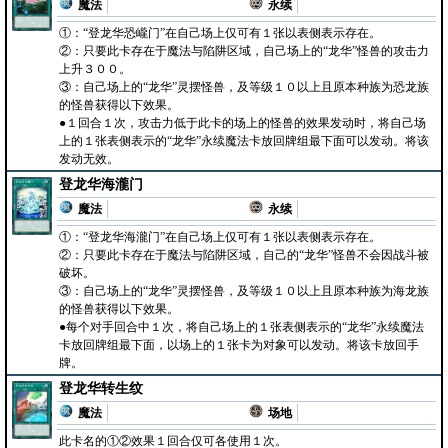
魔法
永续
①：“登龙华恐巄门”在自己场上仅可有１张以表侧表示存在。
②：只要此卡存在于魔法与陷阱区域，自己场上的“龙华”怪兽的攻击力
上升３００。
③：自己场上的“龙华”灵摆怪兽，及等级１０以上且原本种族为恐龙族
的怪兽获得以下效果。
●１回合１次，攻击力低于此卡的场上的怪兽的效果发动时，将自己场
上的１张表侧表示的“龙华”永续魔法卡放回牌组最下面可以发动。将该
发动无效。
登龙华海瀧门
魔法
永续
①：“登龙华海瀧门”在自己场上仅可有１张以表侧表示存在。
②：只要此卡存在于魔法与陷阱区域，自己的“龙华”怪兽不会因战斗被
破坏。
③：自己场上的“龙华”灵摆怪兽，及等级１０以上且原本种族为海龙族
的怪兽获得以下效果。
●每个对手回合中１次，将自己场上的１张表侧表示的“龙华”永续魔法
卡放回牌组最下面，以场上的１张卡为对象可以发动。将该卡放回手
牌。
登龙华转生纹
魔法
场地
此卡名的①②效果１回合仅可各使用１次。