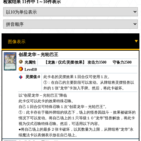
检索结果 11件中 1～10件表示
创星龙华－光轮巴王
光属性
【龙族 / 仪式/灵摆/效果】
攻击力3500
守备力2500
Level10
灵摆值:0
此卡名的灵摆效果１回合仅可使用１次。
①：在自己的主要阶段可以发动。从牌组将灵摆怪兽以
外的１张“龙华”卡加入手牌。然后，将此卡破坏。
以“创星龙华－光轮巴王”降临
此卡仅可以此卡的效果特殊召唤。
自己１回合仅可特殊召唤１次“创星龙华－光轮巴王”。
①：此卡存在于额外牌组的状态下，场上的怪兽因战斗・效果被破坏的
情况下可以发动。将自己场上的１只等级１０“龙华”怪兽解放，将此卡
视为仪式召唤特殊召唤。然后，可适用以下内容。
●将自己场上的最多２张卡破坏，以其数量为上限，从牌组将“龙华”永
续魔法卡以表侧表示放在自己场上。