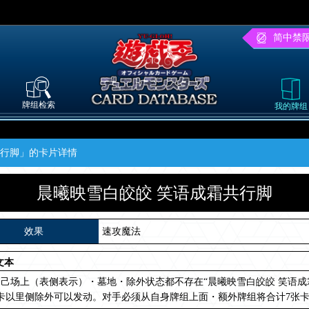
简中禁
牌组检索
我的牌组
共行脚」的卡片详情
晨曦映雪白皎皎 笑语成霜共行脚
效果
速攻魔法
文本
己场上（表侧表示）・墓地・除外状态都不存在“晨曦映雪白皎皎 笑语成
张卡以里侧除外可以发动。对手必须从自身牌组上面・额外牌组将合计7张