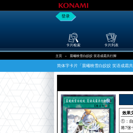
登录
卡片检索
卡片列表
主页
»
晨曦映雪白皎皎 笑语成霜共行脚
简体字卡片「晨曦映雪白皎皎 笑语成霜
效果
①：自
将7