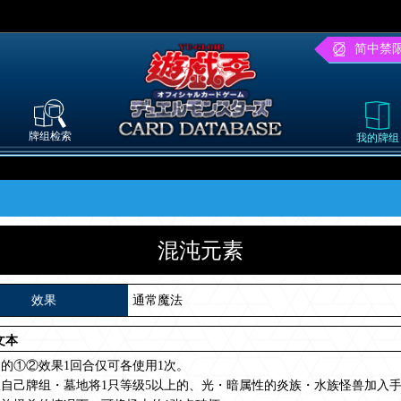
简中禁
牌组检索
我的牌组
混沌元素
效果
通常魔法
文本
的①②效果1回合仅可各使用1次。
自己牌组・墓地将1只等级5以上的、光・暗属性的炎族・水族怪兽加入