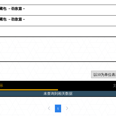
藏包 －劲敌篇－
藏包 －劲敌篇－
示
未查询到相关数据
1