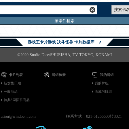
按条件检索
游戏王卡片游戏 决斗怪兽 卡片数据库
∧
©2020 Studio Dice/SHUEISHA, TV TOKYO, KONAMI
卡片列表
牌组检索
我的牌组
新发售日顺
我的牌组
一般商品
收藏的牌组
特典*同捆系商品
on@windoent.com
联系方式：021-61266600转8021