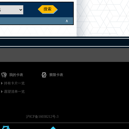
搜索
∧
我的卡表
禁限卡表
持有卡片一览
愿望清单一览
沪ICP备16038212号-3