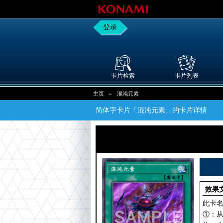
登录
卡片检索
卡片列表
主页
»
混沌元素
简体字卡片「混沌元素」的卡片详情
效果
此卡名
①：从