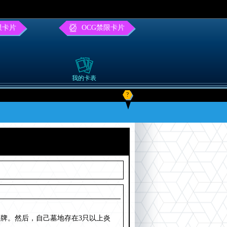
限卡片
OCG禁限卡片
我的卡表
?
手牌。然后，自己墓地存在3只以上炎