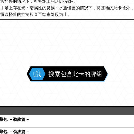
水族怪兽的情况下，可将场上的1张卡破坏。
对手场上存在光・暗属性的炎族・水族怪兽的情况下，将墓地的此卡除外，
获得该怪兽的控制权直至结束阶段为止。
搜索包含此卡的牌组
藏包 －劲敌篇－
藏包 －劲敌篇－