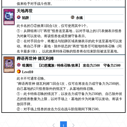
值来给予对手战斗伤害。
天地再世
陷阱
永续
此卡名的①②效果1回合1次，仅可使用其中1个。
①：从牌组将1只“再世”怪兽送至墓地，以对手场上的1只表侧表示怪兽
为对象可以发动。将该怪兽改成里侧守备表示。
②：在对手回合中，将魔法与陷阱区域表侧表示的此卡送至墓地可以发
动。将自己手牌・墓地・除外状态的“再世”怪兽尽可能地特殊召唤（同
名卡最多1张）。以此效果特殊召唤的怪兽将在结束阶段被送至墓地。
葬语再世神 德瓦利姆
暗属性
【幻想魔族 / 特殊召唤/效果】
攻击力2500
守备力2500
Level10
此卡不可通常召唤。
“葬语再世神 德瓦利姆”1回合1次，仅可在将攻击力或守备力为2500的、
自己墓地的2只怪兽除外的情况下，从墓地特殊召唤。
①：此卡特殊召唤的情况下，以攻击力或守备力为2500的、自己除外状
态的怪兽数量为上限，以对手场上・墓地的卡为对象可以发动。将该卡
放回手牌。
②：对手场上怪兽的攻击力仅在战斗阶段期间下降2500。
1