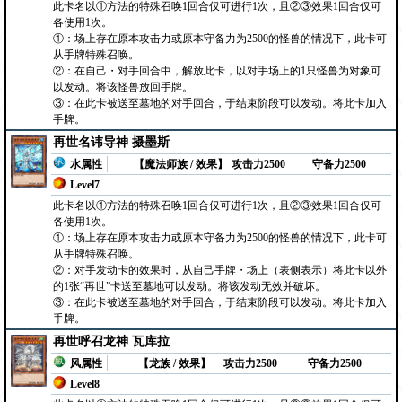
此卡名以①方法的特殊召唤1回合仅可进行1次，且②③效果1回合仅可
各使用1次。
①：场上存在原本攻击力或原本守备力为2500的怪兽的情况下，此卡可
从手牌特殊召唤。
②：在自己・对手回合中，解放此卡，以对手场上的1只怪兽为对象可
以发动。将该怪兽放回手牌。
③：在此卡被送至墓地的对手回合，于结束阶段可以发动。将此卡加入
手牌。
再世名讳导神 摄墨斯
水属性
【魔法师族 / 效果】
攻击力2500
守备力2500
Level7
此卡名以①方法的特殊召唤1回合仅可进行1次，且②③效果1回合仅可
各使用1次。
①：场上存在原本攻击力或原本守备力为2500的怪兽的情况下，此卡可
从手牌特殊召唤。
②：对手发动卡的效果时，从自己手牌・场上（表侧表示）将此卡以外
的1张“再世”卡送至墓地可以发动。将该发动无效并破坏。
③：在此卡被送至墓地的对手回合，于结束阶段可以发动。将此卡加入
手牌。
再世呼召龙神 瓦库拉
风属性
【龙族 / 效果】
攻击力2500
守备力2500
Level8