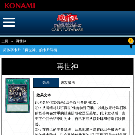
?
主页
»
再世神
简体字卡片「再世神」的卡片详情
再世神
效果
速攻魔法
效果文本
此卡名的①②效果1回合仅可各使用1次。
①：从牌组将1只“再世”怪兽特殊召唤。以此效果特殊召唤
的怪兽将在对手的结束阶段被送至墓地。此卡发动后，直
至下个回合结束时为止，自己不可从额外牌组特殊召唤怪
兽。
②：在自己的主要阶段，从墓地将不是在此回合被送至墓