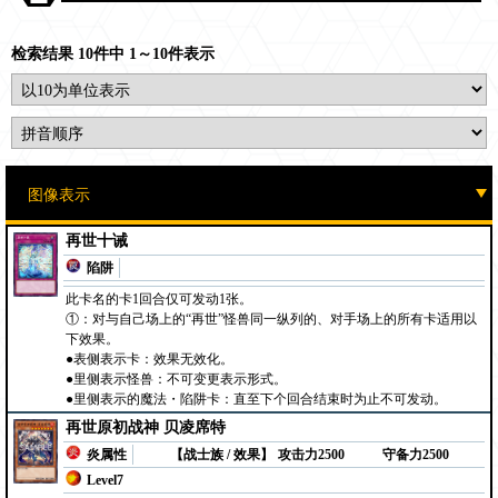
检索结果 10件中 1～10件表示
再世十诫
陷阱
此卡名的卡1回合仅可发动1张。
①：对与自己场上的“再世”怪兽同一纵列的、对手场上的所有卡适用以
下效果。
●表侧表示卡：效果无效化。
●里侧表示怪兽：不可变更表示形式。
●里侧表示的魔法・陷阱卡：直至下个回合结束时为止不可发动。
再世原初战神 贝凌席特
炎属性
【战士族 / 效果】
攻击力2500
守备力2500
Level7