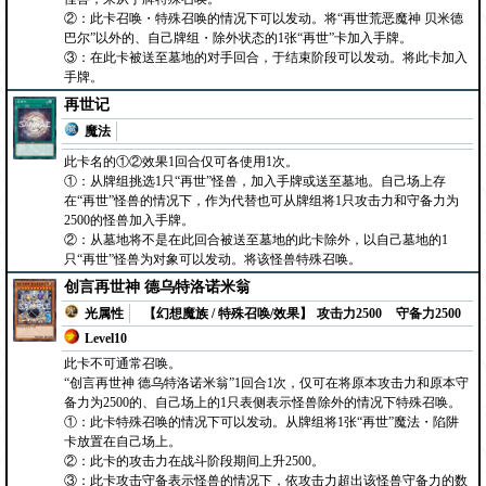
②：此卡召唤・特殊召唤的情况下可以发动。将“再世荒恶魔神 贝米德
巴尔”以外的、自己牌组・除外状态的1张“再世”卡加入手牌。
③：在此卡被送至墓地的对手回合，于结束阶段可以发动。将此卡加入
手牌。
再世记
魔法
此卡名的①②效果1回合仅可各使用1次。
①：从牌组挑选1只“再世”怪兽，加入手牌或送至墓地。自己场上存
在“再世”怪兽的情况下，作为代替也可从牌组将1只攻击力和守备力为
2500的怪兽加入手牌。
②：从墓地将不是在此回合被送至墓地的此卡除外，以自己墓地的1
只“再世”怪兽为对象可以发动。将该怪兽特殊召唤。
创言再世神 德乌特洛诺米翁
光属性
【幻想魔族 / 特殊召唤/效果】
攻击力2500
守备力2500
Level10
此卡不可通常召唤。
“创言再世神 德乌特洛诺米翁”1回合1次，仅可在将原本攻击力和原本守
备力为2500的、自己场上的1只表侧表示怪兽除外的情况下特殊召唤。
①：此卡特殊召唤的情况下可以发动。从牌组将1张“再世”魔法・陷阱
卡放置在自己场上。
②：此卡的攻击力在战斗阶段期间上升2500。
③：此卡攻击守备表示怪兽的情况下，依攻击力超出该怪兽守备力的数