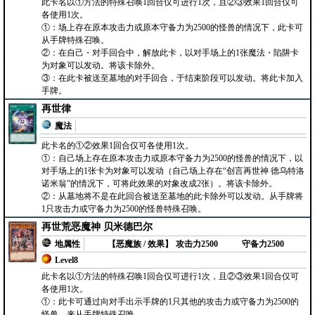
此卡名以①方法的特殊召唤1回合仅可进行1次，且②③效果1回合仅可
各使用1次。
①：场上存在原本攻击力或原本守备力为2500的怪兽的情况下，此卡可
从手牌特殊召唤。
②：在自己・对手回合中，解放此卡，以对手场上的1张魔法・陷阱卡
为对象可以发动。将该卡除外。
③：在此卡被送至墓地的对手回合，于结束阶段可以发动。将此卡加入
手牌。
再世律
魔法
此卡名的①②效果1回合仅可各使用1次。
①：自己场上存在原本攻击力或原本守备力为2500的怪兽的情况下，以
对手场上的1张卡为对象可以发动（自己场上存在“创言再世神 德乌特洛
诺米翁”的情况下，可将此效果的对象改成2张）。将该卡除外。
②：从墓地将不是在此回合被送至墓地的此卡除外可以发动。从手牌将
1只攻击力或守备力为2500的怪兽特殊召唤。
再世荒恶魔神 贝米德巴尔
地属性
【恶魔族 / 效果】
攻击力2500
守备力2500
Level8
此卡名以①方法的特殊召唤1回合仅可进行1次，且②③效果1回合仅可
各使用1次。
①：此卡可通过向对手出示手牌的1只其他的攻击力或守备力为2500的
怪兽，来从手牌特殊召唤。