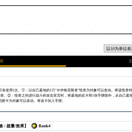
示
可各使用1次。①：以自己墓地的1只“＠伊格尼斯者”怪兽为对象可以发动。将该怪兽
兽。②：怪兽之间进行战斗的攻击宣言时，将墓地的此卡和1张手牌除外，从自己墓地的
法・陷阱卡为对象可以发动。将该卡加入手牌。
 / 超量/效果】
Rank4