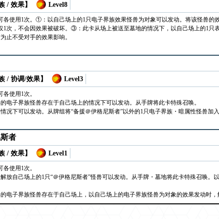
 / 效果】
Level8
可各使用1次。①：以自己场上的1只电子界族效果怪兽为对象可以发动。将该怪兽的
仅1次，不会因效果被破坏。③：此卡从场上被送至墓地的情况下，以自己场上的1只
时为止不受对手的效果影响。
 / 协调/效果】
Level3
可各使用1次。
唤的电子界族怪兽存在于自己场上的情况下可以发动。从手牌将此卡特殊召唤。
情况下可以发动。从牌组将“备援＠伊格尼斯者”以外的1只电子界族・暗属性怪兽加
尼斯者
 / 效果】
Level1
可各使用1次。
解放自己场上的1只“＠伊格尼斯者”怪兽可以发动。从手牌・墓地将此卡特殊召唤。
唤的电子界族怪兽存在于自己场上，以自己场上的电子界族怪兽为对象的效果发动时，