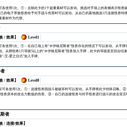
可各使用1次。①：去除此卡的1个超量素材可以发动。挑选对手场上的表侧表示怪兽破
己的电子界族怪兽给予对手战斗伤害时可以发动。从自己的墓地挑选1只连接怪兽特
量素材作为代替。
者
 / 效果】
Level1
可各使用1次。①：在自己场上有“＠伊格尼斯者”怪兽存在的情况下可以发动。从手
动。从牌组将1只等级5以上的“＠伊格尼斯者”怪兽加入手牌，此卡的等级直至回合结
“-艾-爱之仪式”加入手牌。
斯者
 / 效果】
Level8
仅可各使用1次。①：连接怪兽因战斗被破坏时可以发动。从手牌将此卡特殊召唤。
手怪兽原本的攻击力数值的伤害。③：自己的连接怪兽与对手怪兽进行战斗的攻击宣言
尼斯者
 / 连接/效果】