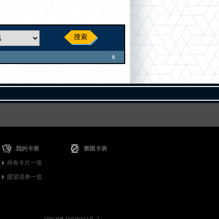
搜索
∧
我的卡表
禁限卡表
持有卡片一览
愿望清单一览