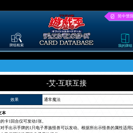
简中禁
牌组检索
我的牌组
-艾-互联互接
效果
通常魔法
文本
的卡1回合仅可发动1张。
向对手出示手牌的1只电子界族怪兽可以发动。根据所出示怪兽的属性适用