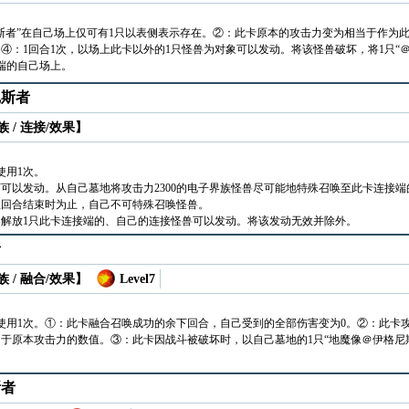
斯者”在自己场上仅可有1只以表侧表示存在。②：此卡原本的攻击力变为相当于作为此卡
④：1回合1次，以场上此卡以外的1只怪兽为对象可以发动。将该怪兽破坏，将1只“＠
端的自己场上。
尼斯者
 / 连接/效果】
使用1次。
可以发动。从自己墓地将攻击力2300的电子界族怪兽尽可能地特殊召唤至此卡连接端的
至回合结束时为止，自己不可特殊召唤怪兽。
解放1只此卡连接端的、自己的连接怪兽可以发动。将该发动无效并除外。
者
 / 融合/效果】
Level7
使用1次。①：此卡融合召唤成功的余下回合，自己受到的全部伤害变为0。②：此卡
于原本攻击力的数值。③：此卡因战斗被破坏时，以自己墓地的1只“地魔像＠伊格尼
斯者