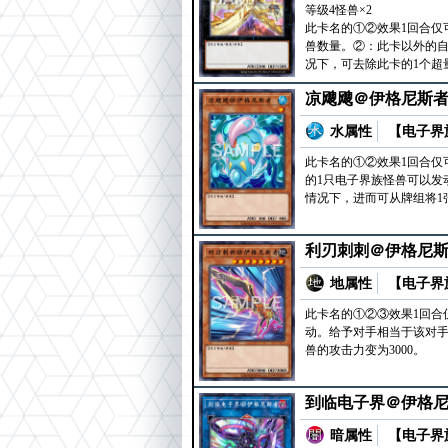
等级4怪兽×2
此卡名的①②效果1回合仅
兽数量。②：此卡以外的自
况下，可去除此卡的1个超
凉飕飕＠伊格尼斯
水属性
【电子界族
此卡名的①②效果1回合仅
的1只电子界族怪兽可以发
情况下，进而可从牌组将1张
利刃刺刺＠伊格尼
地属性
【电子界族
此卡名的①②③效果1回合
动。给予对手相当于该对
兽的攻击力变为3000。
到临电子界＠伊格
暗属性
【电子界族