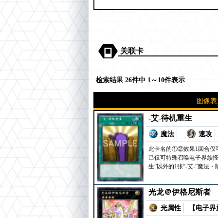
关联卡
检索结果 26件中 1～10件表示
图像表
-艾-待机重生
魔法
速攻
此卡名的①②效果1回合仅
己仅可特殊召唤电子界族怪
生”以外的1张“-艾-”魔
光龙＠伊格尼斯者
光属性
【电子界族