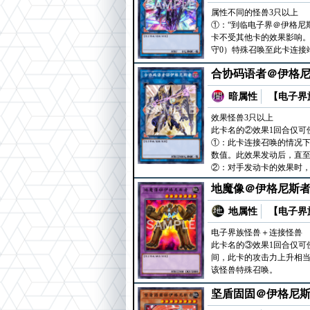
属性不同的怪兽3只以上
①：“到临电子界＠伊格尼
卡不受其他卡的效果影响。
守0）特殊召唤至此卡连接
合协码语者＠伊格
暗属性
【电子界族
效果怪兽3只以上
此卡名的②效果1回合仅可
①：此卡连接召唤的情况下
数值。此效果发动后，直
②：对手发动卡的效果时，
地魔像＠伊格尼斯
地属性
【电子界族
电子界族怪兽＋连接怪兽
此卡名的③效果1回合仅可
间，此卡的攻击力上升相当
该怪兽特殊召唤。
坚盾固固＠伊格尼