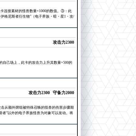
连接素材的怪兽数量×1000的数值。③：此
伊格尼斯者衍生物”（电子界族・暗・星1・攻/
攻击力2300
自己场上，此卡的攻击力上升其数量×500的
攻击力2300
守备力2000
攻击从额外牌组被特殊召唤的怪兽的伤害步骤期
斯者”以外的电子界族怪兽为对象可以发动。将