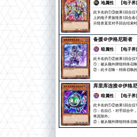
地属性
【电子界族
此卡名的①③效果1回合仅
上的电子界族怪兽1回合各
示怪兽直至对手回合结束
备援＠伊格尼斯者
暗属性
【电子界族
此卡名的①②效果1回合仅
①：被从额外牌组特殊召
②：此卡召唤・特殊召唤的
库里库连接＠伊格
暗属性
【电子界族
此卡名的①②效果1回合仅
①：在自己・对手回合中，
将其除外。
②：被从额外牌组特殊召