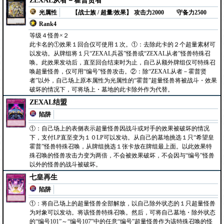
ZEXAL从者－霍普贤者
光属性
【战士族 / 超量/效果】
攻击力2000
守备力2500
Rank4
等级４怪兽×２
此卡名的①效果１回合仅可使用１次。①：去除此卡的２个超量素材可
以发动。从牌组将１只“ZEXAL兵器”怪兽或“ZEXAL从者”怪兽特殊召
唤。此效果发动后，直至回合结束时为止，自己从额外牌组仅可特殊召
唤超量怪兽，仅可用“编号”怪兽攻击。②：除“ZEXAL从者－霍普贤
者”以外，自己场上原本属性为光属性的“霍普”超量怪兽将被战斗・效果
破坏的情况下，可将场上・墓地的此卡除外作为代替。
ZEXAL结盟
陷阱
①：自己场上的表侧表示超量怪兽因战斗或对手的效果被破坏的情况
下，支付LP直至变为１０LP可以发动。从自己的墓地挑选１只“希望皇
霍普”怪兽特殊召唤，从牌组挑选１张卡放在牌组最上面。以此效果特
殊召唤的怪兽攻击力变为两倍，不会被效果破坏，不会因与“编号”怪兽
以外的怪兽的战斗被破坏。
七皇再生
陷阱
①：将自己场上的超量怪兽全部解放，以自己除外状态的１只超量怪兽
为对象可以发动。将该怪兽特殊召唤。然后，可将自己墓地・除外状态
的“编号101”～“编号107”中的任意“编号”超量怪兽作为该特殊召唤的怪