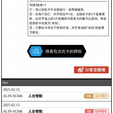
等级4怪兽×5
①：场上的此卡不会因战斗・效果被破坏。
②：在每个自己・对手回合中1次，去除此卡的1个超量素
材，以对手场上的1只表侧表示怪兽为对象可以发动。将该
怪兽的卡名视为“未知”。
③：只要此卡存在于怪兽区域，对手发动的“未知”的效果
无效化。
搜索包含此卡的牌组
Sets
2025-02-15
ALIN-SC046
人合智能
UR
金闪稀有
2025-02-15
ALIN-SC046
人合智能
SE
银碎稀有