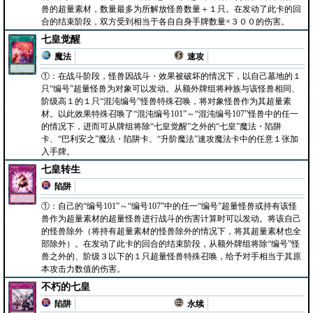
兽的超量素材，数量最多为所解放怪兽数量＋１只。在发动了此卡的回
合的结束阶段，双方受到相当于各自自身手牌数量×３００的伤害。
七皇觉醒
魔法
速攻
①：在战斗阶段，怪兽因战斗・效果被破坏的情况下，以自己墓地的１
只“编号”超量怪兽为对象可以发动。从额外牌组将种族与该怪兽相同、
阶级高１的１只“混沌编号”怪兽特殊召唤，将对象怪兽作为其超量素
材。以此效果特殊召唤了“混沌编号101”～“混沌编号107”怪兽中的任一
的情况下，进而可从牌组将除“七皇觉醒”之外的“七皇”魔法・陷阱
卡、“巴利安之”魔法・陷阱卡、“升阶魔法”速攻魔法卡中的任意１张加
入手牌。
七皇转生
陷阱
①：自己的“编号101”～“编号107”中的任一“编号”超量怪兽或持有该怪
兽作为超量素材的超量怪兽进行战斗的伤害计算时可以发动。将该自己
的怪兽除外（将持有超量素材的怪兽除外的情况下，将其超量素材也全
部除外）。在发动了此卡的回合的结束阶段，从额外牌组将除“编号”怪
兽之外的、阶级３以下的１只超量怪兽特殊召唤，给予对手相当于其原
本攻击力数值的伤害。
不朽的七皇
陷阱
永续