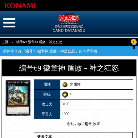
?
主页
»
编号69 徽章神 盾徽－神之狂怒
简体字卡片「编号69 徽章神 盾徽－神之狂怒」的卡片详情
编号69 徽章神 盾徽－神之狂怒
属性
光属性
阶级
4
攻击力
3100
守备力
1900
念动力族
/
超量,效果
效果文本