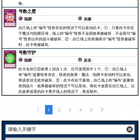
唤。
号数之壁
陷阱
永续
自己场上有“编号”怪兽存在的情况下可以发动此卡。①：只要此卡存在
于魔法与陷阱区域，场上的“编号”怪兽不会因效果被破坏，不会因与“编
号”怪兽以外的战斗被破坏。②：自己场上的表侧表示“编号”怪兽被破坏
时，此卡将被破坏。
号数守护
陷阱
反击
此卡名的①②效果１回合１次，仅可使用其中１个。①：自己场上
有“编号”超量怪兽存在，怪兽的效果・魔法・陷阱卡发动时可以发动。
将该发动无效并破坏。②：此卡存在于墓地，自己场上的“编号”超量怪
兽因战斗・效果被破坏的情况下可以发动。将此卡放置在自己场上。以
此效果放置的此卡离开场上的情况下，将其除外。
1
2
3
4
5