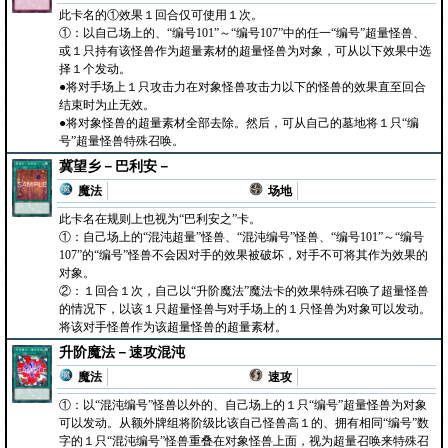
此卡名的①效果１回合仅可使用１次。
①：以自己场上的、“编号101”～“编号107”中的任一“编号”超量怪兽、
或１只持有该怪兽作为超量素材的超量怪兽为对象，可从以下效果中选
择１个发动。
●将对手场上１只攻击力在对象怪兽攻击力以下的怪兽的效果直至回合
结束时为止无效。
●将对象怪兽的超量素材全部去除。然后，可从自己的墓地将１只“编
号”超量怪兽特殊召唤。
冀望乡－巴利安－
魔法
场地
此卡名在规则上也视为“巴利安之”卡。
①：自己场上的“混沌超量”怪兽、“混沌编号”怪兽、“编号101”～“编号
107”的“编号”怪兽不会因对手的效果被破坏，对手不可将其作为效果的
对象。
②：１回合１次，自己以“升阶魔法”魔法卡的效果特殊召唤了超量怪兽
的情况下，以该１只超量怪兽与对手场上的１只怪兽为对象可以发动。
将该对手怪兽作为该超量怪兽的超量素材。
升阶魔法－速攻混沌
魔法
速攻
①：以“混沌编号”怪兽以外的、自己场上的１只“编号”超量怪兽为对象
可以发动。从额外牌组将阶级比该自己怪兽高１的、拥有相同“编号”数
字的１只“混沌编号”怪兽重叠在对象怪兽上面，视为超量召唤来特殊召