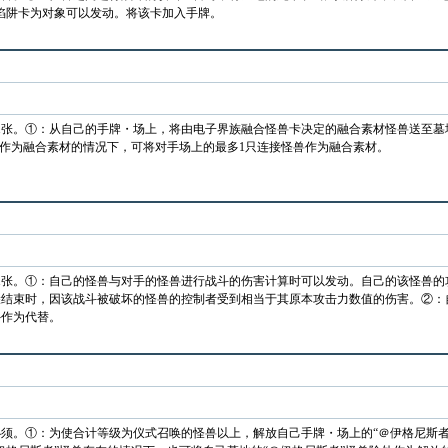
法・陷阱卡为对象可以发动。将该卡加入手牌。
1张。①：从自己的手牌・场上，将由电子界族融合怪兽卡决定的融合素材怪兽送至墓
兽作为融合素材的情况下，可将对手场上的最多1只连接怪兽作为融合素材。
1张。①：自己的怪兽与对手的怪兽进行战斗的伤害计算时可以发动。自己的该怪兽
结束时，因该战斗被破坏的怪兽的控制者受到相当于其原本攻击力数值的伤害。②：自
外作为代替。
须。①：为使合计等级为仪式召唤的怪兽以上，解放自己手牌・场上的“＠伊格尼斯者