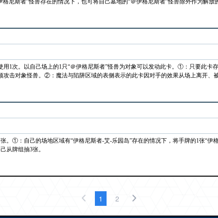
伊格尼斯者”怪兽存在的情况下，也可将自己墓地的“＠伊格尼斯者”怪兽除外作为解放
使用1次。以自己场上的1只“＠伊格尼斯者”怪兽为对象可以发动此卡。①：只要此卡
必须攻击对象怪兽。②：魔法与陷阱区域的表侧表示的此卡因对手的效果从场上离开、
张。①：自己的场地区域有“伊格尼斯者-艾-乐园岛”存在的情况下，将手牌的1张“伊
己从牌组抽3张。
1
2