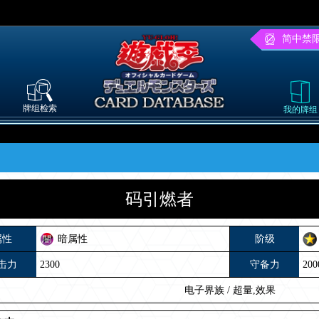
简中禁
牌组检索
我的牌组
码引燃者
属性
暗属性
阶级
击力
2300
守备力
200
电子界族
/
超量,效果