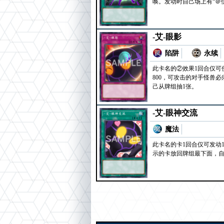
唤。发动时自己场上有“＠
-艾-眼影
陷阱
永续
此卡名的②效果1回合仅可
800，可攻击的对手怪兽
己从牌组抽1张。
-艾-眼神交流
魔法
此卡名的卡1回合仅可发动1
示的卡放回牌组最下面，自