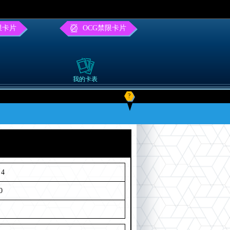
限卡片
OCG禁限卡片
我的卡表
?
4
0