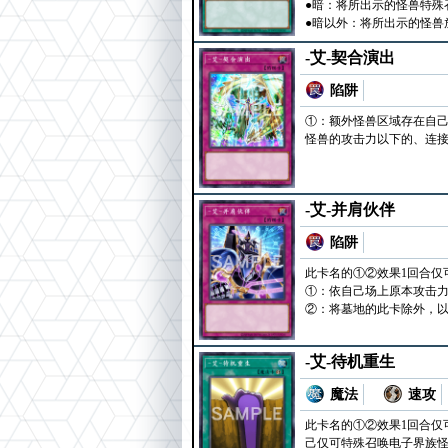
●暗：将所出示的怪兽特殊
●暗以外：将所出示的怪兽
-艾-契合演出
陷阱
①：额外怪兽区域存在自己
怪兽的攻击力以下的、连
-艾-并肩伙伴
陷阱
此卡名的①②效果1回合仅
①：依自己场上原本攻击力
②：将墓地的此卡除外，以
-艾-待机重生
魔法
速攻
此卡名的①②效果1回合仅
己仅可特殊召唤电子界族怪