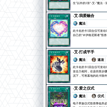
生”以外的1张“-艾-”魔
-艾-我爱融合
魔法
此卡名的卡1回合仅可发动
自己的“＠伊格尼斯者”怪
-艾-打成平手
魔法
速攻
此卡名的卡1回合仅可发动
攻击力相同，在该伤害步骤
况下，可将墓地的此卡除
-艾-爱之仪式
魔法
仪式
电子界族仪式怪兽降临所必