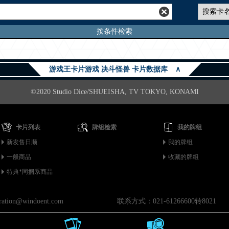
按条件检索
游戏王卡片游戏 决斗怪兽 卡片数据库
∧
©2020 Studio Dice/SHUEISHA, TV TOKYO, KONAMI
卡片列表
牌组检索
我的牌组
新发售日顺
我的牌组
一般商品
收藏的牌组
特典*同捆系商品
on@windoent.com
联系方式：021-61266600转8021