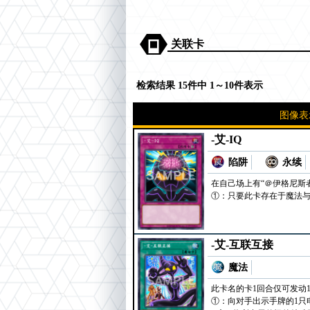
关联卡
检索结果 15件中 1～10件表示
图像表
-艾-IQ
陷阱
永续
在自己场上有“＠伊格尼斯
①：只要此卡存在于魔法与
-艾-互联互接
魔法
此卡名的卡1回合仅可发动
①：向对手出示手牌的1只