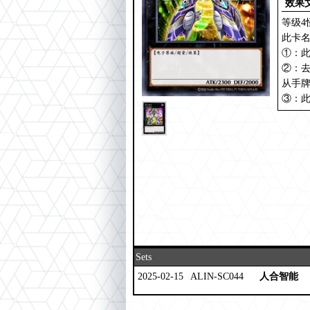
效果
等级4
此卡名
①：
②：
从手牌
③：此
Sets
2025-02-15
ALIN-SC044
人合智能