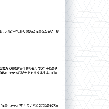
地，从额外牌组将1只该融合怪兽融合召唤。以
的攻击力仅在该伤害计算时变为与该对手怪兽的
己的“＠伊格尼斯者”怪兽将被战斗破坏的情
”怪兽，从手牌将1只电子界族仪式怪兽仪式召