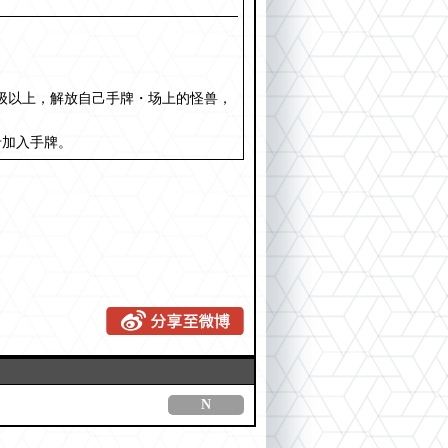
。
级以上，解放自己手牌・场上的怪兽，
卡加入手牌。
N