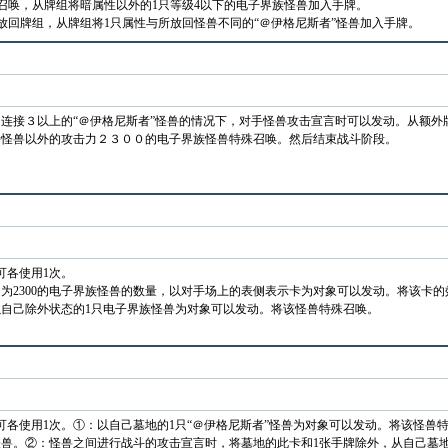
召唤，从牌组将暗属性以外的1只等级4以下的电子界族怪兽加入手牌。
放回牌组，从牌组将1只属性与所放回怪兽不同的“＠伊格尼斯者”怪兽加入手牌。
连接３以上的“＠伊格尼斯者”怪兽的情况下，对手怪兽攻击宣言时可以发动。从额外
接怪兽以外的攻击力２３００的电子界族怪兽特殊召唤。然后结束战斗阶段。
可各使用1次。
为2300的电子界族怪兽的数量，以对手场上的表侧表示卡为对象可以发动。将该卡
自己除外状态的1只电子界族怪兽为对象可以发动。将该怪兽特殊召唤。
可各使用1次。①：以自己墓地的1只“＠伊格尼斯者”怪兽为对象可以发动。将该怪兽
兽。②：怪兽之间进行战斗的攻击宣言时，将墓地的此卡和1张手牌除外，从自己墓地的