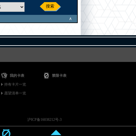
搜索
∧
我的卡表
禁限卡表
持有卡片一览
愿望清单一览
沪ICP备16038212号-3