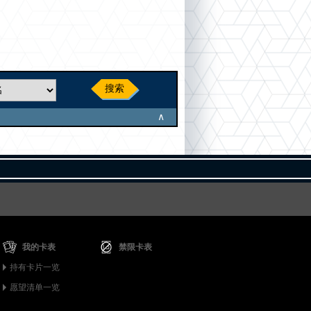
搜索
∧
我的卡表
禁限卡表
持有卡片一览
愿望清单一览