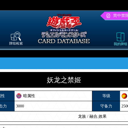
简中禁
牌组检索
我的牌组
妖龙之禁姬
属性
暗属性
等级
击力
3000
守备力
250
龙族
/
融合,效果