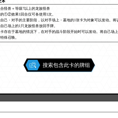
文本
合怪兽＋等级7以上的龙族怪兽
的①②效果1回合仅可各使用1次。
在自己・对手的主要阶段，以对手场上・墓地的1张卡为对象可以发动。将
将自己场上的1只龙族怪兽放回手牌。
此卡存在于墓地的情况下，在对手的战斗阶段开始时可以发动。将自己场上
卡特殊召唤。
搜索包含此卡的牌组