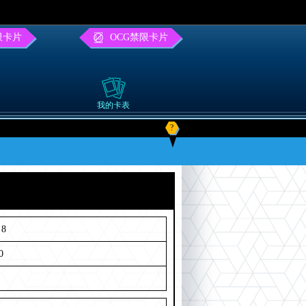
限卡片
OCG禁限卡片
我的卡表
?
8
0