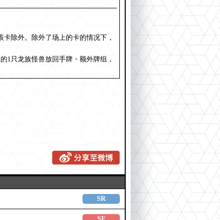
该卡除外。除外了场上的卡的情况下，
的1只龙族怪兽放回手牌・额外牌组，
SR
SE