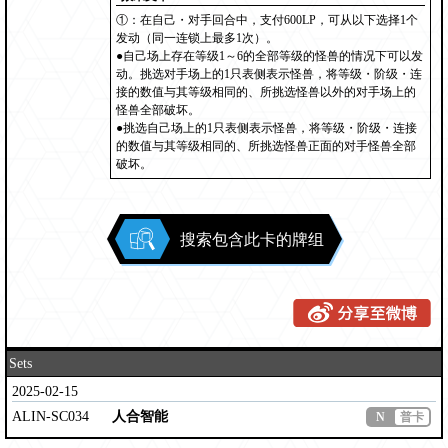
①：在自己・对手回合中，支付600LP，可从以下选择1个
发动（同一连锁上最多1次）。
●自己场上存在等级1～6的全部等级的怪兽的情况下可以发
动。挑选对手场上的1只表侧表示怪兽，将等级・阶级・连
接的数值与其等级相同的、所挑选怪兽以外的对手场上的
怪兽全部破坏。
●挑选自己场上的1只表侧表示怪兽，将等级・阶级・连接
的数值与其等级相同的、所挑选怪兽正面的对手怪兽全部
破坏。
搜索包含此卡的牌组
Sets
2025-02-15
ALIN-SC034
人合智能
N
普卡