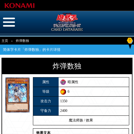
?
主页
»
炸弹数独
简体字卡片「炸弹数独」的卡片详情
炸弹数独
属性
暗属性
等级
6
攻击力
1350
守备力
2400
魔法师族
/
效果
效果文本